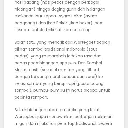
nasi padang (nasi pedas dengan berbagai
hidangan) hingga daging gurih dan hidangan
makanan laut seperti Ayam Bakar (ayam
panggang) dan Ikan Bakar (ikan bakar), ada
sesuatu untuk dinikmati semua orang.
Salah satu yang menarik dari Wartegbet adalah
pilihan sambal tradisional Indonesia (saus
pedas), yang menambah ledakan rasa dan
panas pada hidangan apa pun. Dari Sambal
Matah klasik (sambal mentah yang dibuat
dengan bawang merah, cabai, dan serai) ke
terasi sambal yang berapi-api (pasta udang
sambal), bumbu-bumbu ini harus dicoba untuk
pecinta rempah.
Selain hidangan utama mereka yang lezat,
Wartegbet juga menawarkan berbagai makanan
ringan dan makanan penutup tradisional, seperti