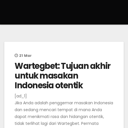
21
Mar
Wartegbet: Tujuan akhir
untuk masakan
Indonesia otentik
[ad_1]
Jika Anda adalah penggemar masakan Indonesia
dan sedang mencari tempat di mana Anda
dapat menikmati rasa dan hidangan otentik,
tidak terlihat lagi dari Wartegbet. Permata