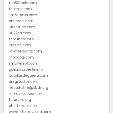
top50tools.com
the-rep.com
saltyfranks.com
annerani.com
jazzatude.com
0022pa.com
zeroshare.info
bilesinc.com
milaretreatnz.com
modaagi.com
smallvilleph.com
galiciasuroeste.info
batallasdeguerra.com
dregstudios.com
neatstuffhelpskids.org
moraessoccer.com
forochile.org
chart-track.com
wonderfultraveling.com