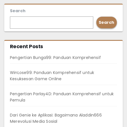
Search
Search
Recent Posts
Pengertian Bunga99: Panduan Komprehensif
WinLose99: Panduan Komprehensif untuk
Kesuksesan Game Online
Pengertian Parlay4D: Panduan Komprehensif untuk
Pemula
Dari Genie ke Aplikasi: Bagaimana Aladdin666
Merevolusi Media Sosial