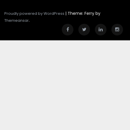
|
Theme: Ferry by
Proudly powered by WordPress
.
Themeansar