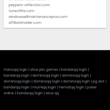
peppers-reflection.com
tuneoflife.com
windowwellmaintenancepros.com
affiliateholder.com
menuqq login
|
situs pkv games
|
bandarqq login
|
bandarqq login
|
dominoqq login
|
dominoqq login
|
dominoqq login
|
dominoqq login
|
dominoqq login
|
pg slot
|
bandarqq login
|
murniqq login
|
hematqq login
|
poker
online
|
bandarqq login
|
situs qq