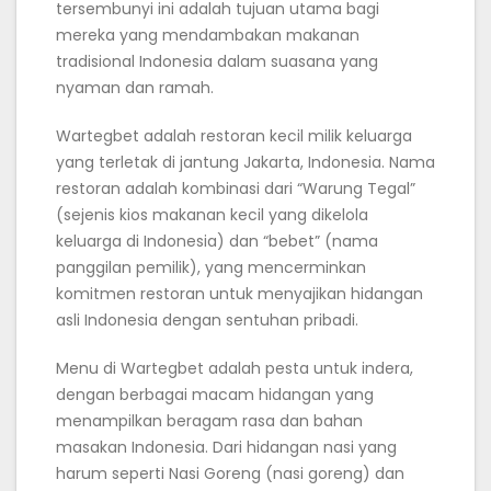
tersembunyi ini adalah tujuan utama bagi
mereka yang mendambakan makanan
tradisional Indonesia dalam suasana yang
nyaman dan ramah.
Wartegbet adalah restoran kecil milik keluarga
yang terletak di jantung Jakarta, Indonesia. Nama
restoran adalah kombinasi dari “Warung Tegal”
(sejenis kios makanan kecil yang dikelola
keluarga di Indonesia) dan “bebet” (nama
panggilan pemilik), yang mencerminkan
komitmen restoran untuk menyajikan hidangan
asli Indonesia dengan sentuhan pribadi.
Menu di Wartegbet adalah pesta untuk indera,
dengan berbagai macam hidangan yang
menampilkan beragam rasa dan bahan
masakan Indonesia. Dari hidangan nasi yang
harum seperti Nasi Goreng (nasi goreng) dan