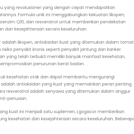
ru yang revolusioner yang dengan cepat mendapatkan
tannya. Formula unik ini menggabungkan kekuatan likopen,
koenzim Q10, dan resveratrol untuk memberikan pendekatan
 dan kesejahteraan secara keseluruhan.
 adalah likopen, antioksidan kuat yang ditemukan dalam tomat
isiko penyakit kronis seperti penyakit jantung dan kanker.
 lain yang telah terbukti memiliki banyak manfaat kesehatan,
empromosikan penurunan berat badan.
tuk kesehatan otak dan dapat membantu mengurangi
adalah antioksidan yang kuat yang memainkan peran penting
ara resveratrol adalah senyawa yang ditemukan dalam anggur
anti-penuaan.
g kuat ini menjadi satu suplemen, Lgogacor memberikan
ng kesehatan dan kesejahteraan secara keseluruhan. Beberap