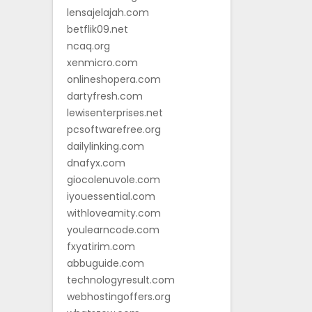
lensajelajah.com
betflik09.net
ncaq.org
xenmicro.com
onlineshopera.com
dartyfresh.com
lewisenterprises.net
pcsoftwarefree.org
dailylinking.com
dnafyx.com
giocolenuvole.com
iyouessential.com
withloveamity.com
youlearncode.com
fxyatirim.com
abbuguide.com
technologyresult.com
webhostingoffers.org