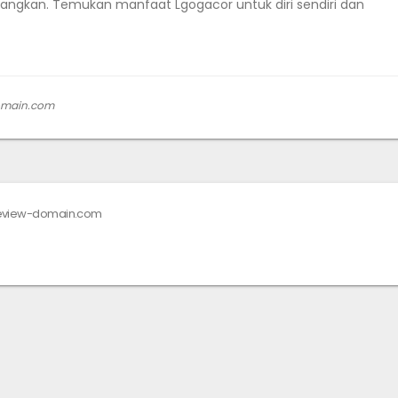
bangkan. Temukan manfaat Lgogacor untuk diri sendiri dan
omain.com
eview-domain.com