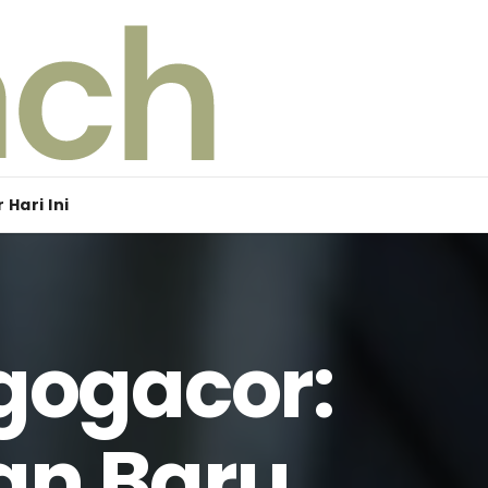
 Hari Ini
gogacor:
an Baru