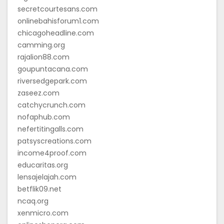
secretcourtesans.com
onlinebahisforum1.com
chicagoheadline.com
camming.org
rajalion88.com
goupuntacana.com
riversedgepark.com
zaseez.com
catchycrunch.com
nofaphub.com
nefertitingalls.com
patsyscreations.com
income4proof.com
educaritas.org
lensajelajah.com
betflik09.net
ncaq.org
xenmicro.com