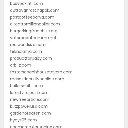
busyboxintl.com
auttayanratchapak.com
postcoffeebarva.com
elteatromilliondollar.com
burgerkingfranchise.org
vallarpadathamma.net
realworldsize.com
teknolama.com
productforbaby.com
orb-z.com
fosterscoachhousetavern.com
mesasdecultivoonline.com
boilersnbits.com
latestviralpost.com
newfreearticle.com
blitzpowerusa.com
gardenofeaten.com
hycys05.com
onemoremilerunning.com