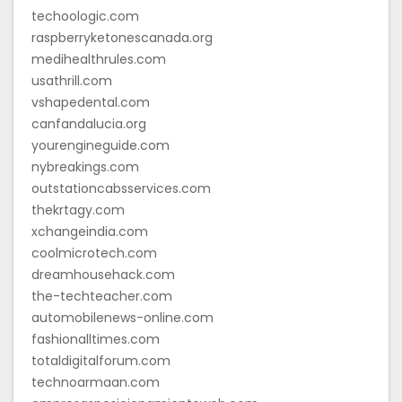
techoologic.com
raspberryketonescanada.org
medihealthrules.com
usathrill.com
vshapedental.com
canfandalucia.org
yourengineguide.com
nybreakings.com
outstationcabsservices.com
thekrtagy.com
xchangeindia.com
coolmicrotech.com
dreamhousehack.com
the-techteacher.com
automobilenews-online.com
fashionalltimes.com
totaldigitalforum.com
technoarmaan.com