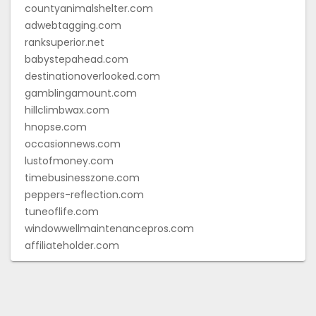
countyanimalshelter.com
adwebtagging.com
ranksuperior.net
babystepahead.com
destinationoverlooked.com
gamblingamount.com
hillclimbwax.com
hnopse.com
occasionnews.com
lustofmoney.com
timebusinesszone.com
peppers-reflection.com
tuneoflife.com
windowwellmaintenancepros.com
affiliateholder.com