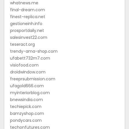
whatnews.me
final-dream.com
finest-replica.net
gestioneinh.info
prosportdaily.net
salesinvest22.com
teseract.org
trendy-ama-shop.com
ufabett732m7.com
visiofood.com
droidwindow.com
freeprsubmission.com
ufagold666.com
myinteriorblog.com
bnewsindia.com
techiepick.com
bamzyshop.com
pondycars.com
techonfutures.com