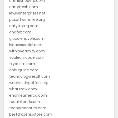
onlineshopera.com
dartyfresh.com
lewisenterprises.net
pcsoftwarefree.org
dailylinking.com
dnafyx.com
giocolenuvole.com
iyouessential.com
withloveamity.com
youlearncode.com
fxyatirim.com
abbuguide.com
technologyresult.com
webhostingoffers.org
whatszow.com
ehomeamerca.com
techintendo.com
techgreenpure.com
bestdropshipstore.com