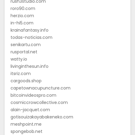
rush3studio.com
roro90.com
herzio.com
in-hi5.com
krainafantasy.info
todas-noticias.com
senikartu.com
rusportal.net
watty.io
livinginthesun.info
itsriz.com
cargoods.shop
capetownacupuncture.com
bitcoinvideospro.com
cosmiccrowcollective.com
alain-jacquet.com
gotisouizakayabakeneko.com
meshpoint.me
spongebob.net