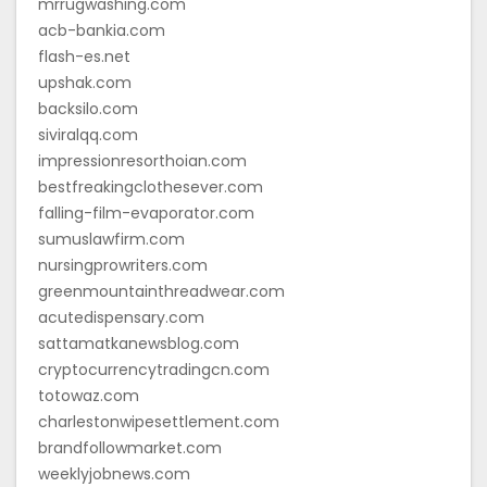
mrrugwashing.com
acb-bankia.com
flash-es.net
upshak.com
backsilo.com
siviralqq.com
impressionresorthoian.com
bestfreakingclothesever.com
falling-film-evaporator.com
sumuslawfirm.com
nursingprowriters.com
greenmountainthreadwear.com
acutedispensary.com
sattamatkanewsblog.com
cryptocurrencytradingcn.com
totowaz.com
charlestonwipesettlement.com
brandfollowmarket.com
weeklyjobnews.com