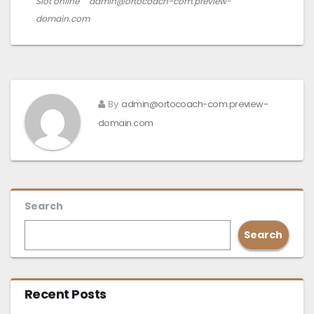
Slot online
admin@ortocoach-com.preview-
domain.com
By
admin@ortocoach-com.preview-
domain.com
Search
Search
Recent Posts