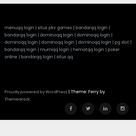
menuqq login
|
situs pkv games
|
bandarqq login
|
bandarqq login
|
dominoqq login
|
dominoqq login
|
dominoqq login
|
dominoqq login
|
dominoqq login
|
pg slot
|
bandarqq login
|
murniqq login
|
hematqq login
|
poker
online
|
bandarqq login
|
situs qq
|
Theme: Ferry by
Proudly powered by WordPress
.
Themeansar