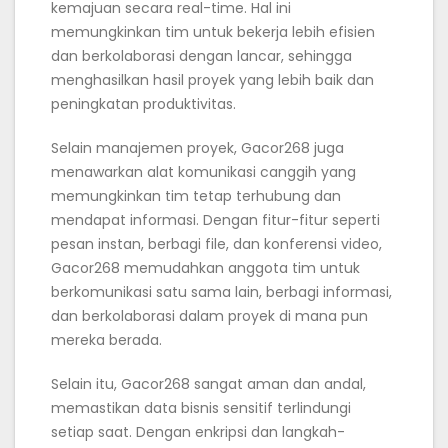
kemajuan secara real-time. Hal ini
memungkinkan tim untuk bekerja lebih efisien
dan berkolaborasi dengan lancar, sehingga
menghasilkan hasil proyek yang lebih baik dan
peningkatan produktivitas.
Selain manajemen proyek, Gacor268 juga
menawarkan alat komunikasi canggih yang
memungkinkan tim tetap terhubung dan
mendapat informasi. Dengan fitur-fitur seperti
pesan instan, berbagi file, dan konferensi video,
Gacor268 memudahkan anggota tim untuk
berkomunikasi satu sama lain, berbagi informasi,
dan berkolaborasi dalam proyek di mana pun
mereka berada.
Selain itu, Gacor268 sangat aman dan andal,
memastikan data bisnis sensitif terlindungi
setiap saat. Dengan enkripsi dan langkah-