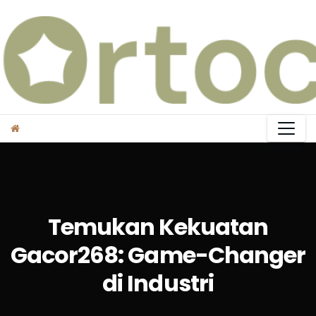
Skip
to
content
Temukan Kekuatan
Gacor268: Game-Changer
di Industri