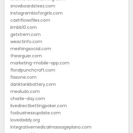
snowboardsteez.com
instagrambioforgirls.com
cashflowxfiles.com
kmbb10.com
getxtrem.com
weactinfo.com
meshingsocial.com
thearguer.com
marketing-mobile-app.com
floralpunchcraft.com
fiasone.com
danktankbattery.com
mealudo.com
charlie-day.com
livedirectbettingpoker.com
foxbusinessupdate.com
lovedaddy.org
integrativemedicalmassageplano.com