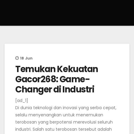
18
Jun
Temukan Kekuatan
Gacor268: Game-
Changer di Industri
[ad_1]
Di dunia teknologi dan inovasi yang serba cepat,
selalu menyenangkan untuk menemukan
terobosan yang berpotensi merevolusi seluruh
industri. Salah satu terobosan tersebut adalah