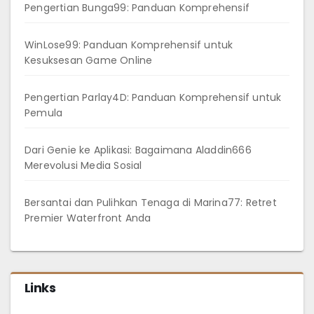
Pengertian Bunga99: Panduan Komprehensif
WinLose99: Panduan Komprehensif untuk
Kesuksesan Game Online
Pengertian Parlay4D: Panduan Komprehensif untuk
Pemula
Dari Genie ke Aplikasi: Bagaimana Aladdin666
Merevolusi Media Sosial
Bersantai dan Pulihkan Tenaga di Marina77: Retret
Premier Waterfront Anda
Links