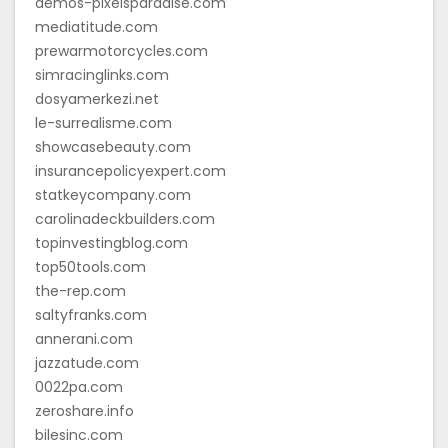
demos-pixelsparadise.com
mediatitude.com
prewarmotorcycles.com
simracinglinks.com
dosyamerkezi.net
le-surrealisme.com
showcasebeauty.com
insurancepolicyexpert.com
statkeycompany.com
carolinadeckbuilders.com
topinvestingblog.com
top50tools.com
the-rep.com
saltyfranks.com
annerani.com
jazzatude.com
0022pa.com
zeroshare.info
bilesinc.com