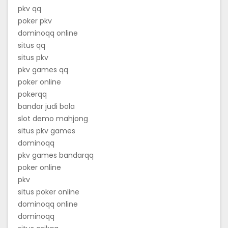
pkv qq
poker pkv
dominoqq online
situs qq
situs pkv
pkv games qq
poker online
pokerqq
bandar judi bola
slot demo mahjong
situs pkv games
dominoqq
pkv games bandarqq
poker online
pkv
situs poker online
dominoqq online
dominoqq