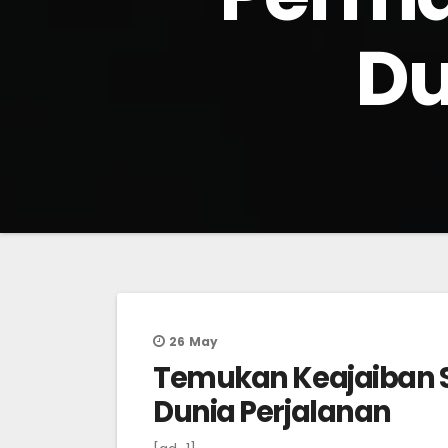
Du
26
May
Temukan Keajaiban S
Dunia Perjalanan