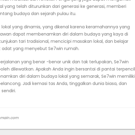
al yang telah diturunkan dari generasi ke generasi, memberi
ang budaya dan sejarah pulau itu.
s lokal yang dinamis, yang dikenal karena keramahannya yang
tawan dapat membenamkan diri dalam budaya yang kaya di
unjukan tari tradisional, mencicipi masakan lokal, dan belajar
at adat yang menyebut Se7win rumah.
jalanan yang benar -benar unik dan tak terlupakan, Se7win
eh dilewatkan. Apakah Anda ingin bersantai di pantai terpencil
namkan diri dalam budaya lokal yang semarak, Se7win memiliki
elancong. Jadi kemasi tas Anda, tinggalkan dunia biasa, dan
sendiri.
omain.com