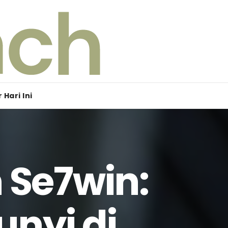
 Hari Ini
 Se7win:
nyi di