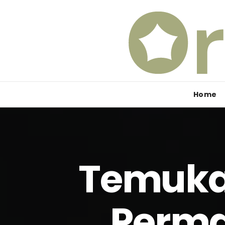
Skip
to
content
Home
Temukan
Perma