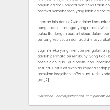
bagian dalam upacara dan ritual tradision
mereka pemahaman yang lebih dalam tent
Sorotan lain dari Se7win adalah komunita
hangat dan semangat yang ramah. Wisa
pulau itu dengan berpartisipasi dalam pert
tentang kebiasaan dan tradisi masyarak
Bagi mereka yang mencari pengalaman per
adalah permata tersembunyi yang tidak bol
menjelajahi gua -gua mistis, atau membe
sesuatu untuk ditawarkan kepada setiap p
temukan keajaiban Se7win untuk diri Anda 
[ad_2]
Slot online
admin@ortocoach-com.preview-d