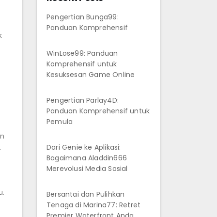
Pengertian Bunga99:
Panduan Komprehensif
k
WinLose99: Panduan
Komprehensif untuk
Kesuksesan Game Online
Pengertian Parlay4D:
Panduan Komprehensif untuk
Pemula
an
Dari Genie ke Aplikasi:
.
Bagaimana Aladdin666
Merevolusi Media Sosial
u.
Bersantai dan Pulihkan
Tenaga di Marina77: Retret
Premier Waterfront Anda