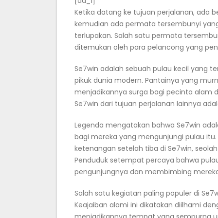
[ad_1]
Ketika datang ke tujuan perjalanan, ada 
kemudian ada permata tersembunyi yan
terlupakan. Salah satu permata tersembun
ditemukan oleh para pelancong yang pen
Se7win adalah sebuah pulau kecil yang ter
pikuk dunia modern. Pantainya yang murni, 
menjadikannya surga bagi pecinta alam 
Se7win dari tujuan perjalanan lainnya a
Legenda mengatakan bahwa Se7win adal
bagi mereka yang mengunjungi pulau itu
ketenangan setelah tiba di Se7win, seol
Penduduk setempat percaya bahwa pulau i
pengunjungnya dan membimbing mereka 
Salah satu kegiatan paling populer di Se7w
Keajaiban alami ini dikatakan diilhami de
menjadikannya tempat yang sempurna unt