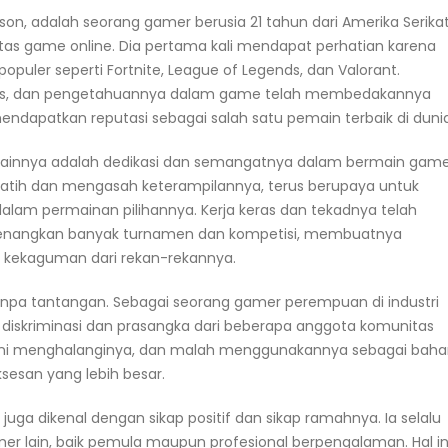
nson, adalah seorang gamer berusia 21 tahun dari Amerika Serika
as game online. Dia pertama kali mendapat perhatian karena
puler seperti Fortnite, League of Legends, dan Valorant.
tegis, dan pengetahuannya dalam game telah membedakannya
ndapatkan reputasi sebagai salah satu pemain terbaik di dunia
lainnya adalah dedikasi dan semangatnya dalam bermain game
atih dan mengasah keterampilannya, terus berupaya untuk
alam permainan pilihannya. Kerja keras dan tekadnya telah
menangkan banyak turnamen dan kompetisi, membuatnya
 kekaguman dari rekan-rekannya.
tanpa tantangan. Sebagai seorang gamer perempuan di industri
i diskriminasi dan prasangka dari beberapa anggota komunitas
 ini menghalanginya, dan malah menggunakannya sebagai bah
esan yang lebih besar.
uga dikenal dengan sikap positif dan sikap ramahnya. Ia selalu
lain, baik pemula maupun profesional berpengalaman. Hal in