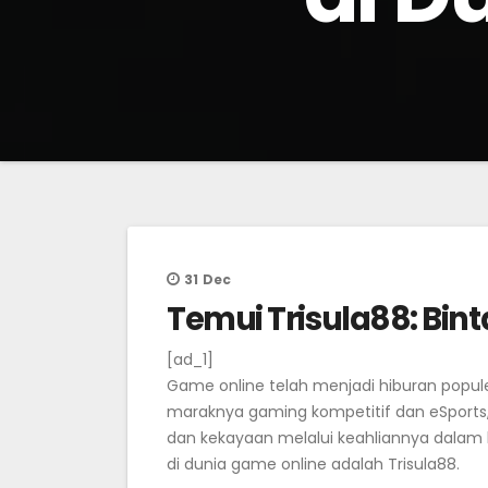
31
Dec
Temui Trisula88: Bin
[ad_1]
Game online telah menjadi hiburan popule
maraknya gaming kompetitif dan eSports,
dan kekayaan melalui keahliannya dalam 
di dunia game online adalah Trisula88.