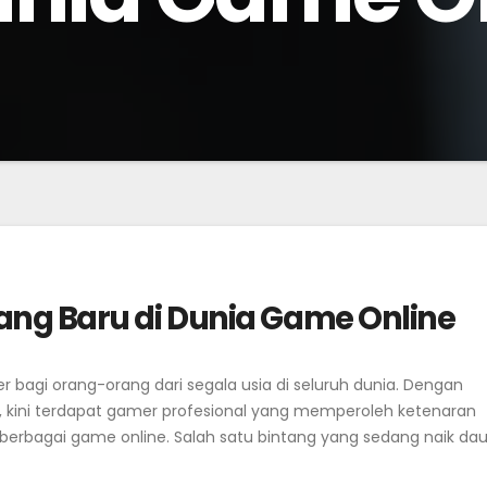
tang Baru di Dunia Game Online
r bagi orang-orang dari segala usia di seluruh dunia. Dengan
 kini terdapat gamer profesional yang memperoleh ketenaran
berbagai game online. Salah satu bintang yang sedang naik da