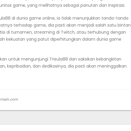
itas game, yang melihatnya sebagai panutan dan inspirasi.
ula88 di dunia game online, ia tidak menunjukkan tanda-tanda
atnya terhadap game, dia pasti akan menjadi salah satu binta
petisi di turnamen, streaming di Twitch, atau terhubung dengan
alah kekuatan yang patut diperhitungkan dalam dunia game
ikan untuk mengunjungi Trisula88 dan saksikan kebangkitan
an, kepribadian, dan dedikasinya, dia pasti akan meninggalkan
omain.com