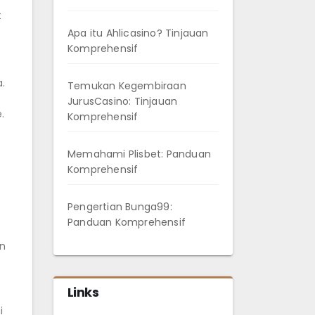
t
Apa itu Ahlicasino? Tinjauan
Komprehensif
.
Temukan Kegembiraan
JurusCasino: Tinjauan
.
Komprehensif
Memahami Plisbet: Panduan
Komprehensif
Pengertian Bunga99:
Panduan Komprehensif
an
Links
i