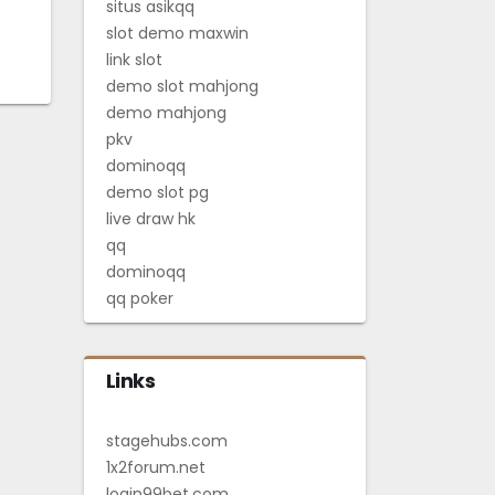
situs asikqq
slot demo maxwin
link slot
demo slot mahjong
demo mahjong
pkv
dominoqq
demo slot pg
live draw hk
qq
dominoqq
qq poker
Links
stagehubs.com
1x2forum.net
login99bet.com