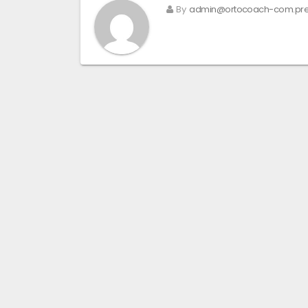
By
admin@ortocoach-com.pr