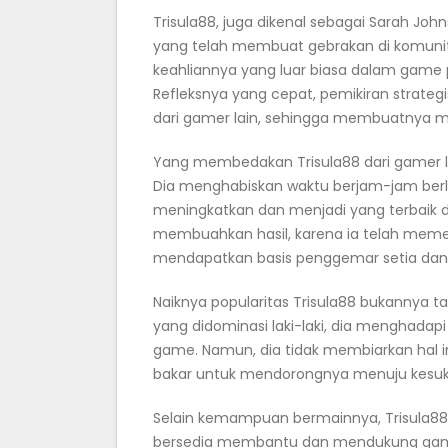
Trisula88, juga dikenal sebagai Sarah Joh
yang telah membuat gebrakan di komunit
keahliannya yang luar biasa dalam game po
Refleksnya yang cepat, pemikiran stra
dari gamer lain, sehingga membuatnya me
Yang membedakan Trisula88 dari gamer 
Dia menghabiskan waktu berjam-jam berl
meningkatkan dan menjadi yang terbaik d
membuahkan hasil, karena ia telah me
mendapatkan basis penggemar setia dan
Naiknya popularitas Trisula88 bukannya 
yang didominasi laki-laki, dia menghadap
game. Namun, dia tidak membiarkan hal
bakar untuk mendorongnya menuju kesuks
Selain kemampuan bermainnya, Trisula88 j
bersedia membantu dan mendukung gamer 