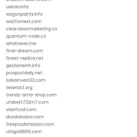
uskola.info
wagonpaints.info
waitfornext.com
clearvisionmarketing.co
quantum-code.co
whatnews.me
final-dream.com
finest-replica.net
gestioneinh.info
prosportdaily.net
salesinvest22.com
teseract.org
trendy-ama-shop.com
ufabett732m7.com
visiofood.com
droidwindow.com
freeprsubmission.com
ufagold666.com