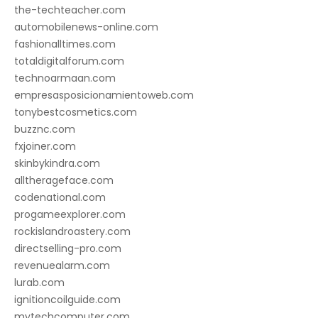
the-techteacher.com
automobilenews-online.com
fashionalltimes.com
totaldigitalforum.com
technoarmaan.com
empresasposicionamientoweb.com
tonybestcosmetics.com
buzznc.com
fxjoiner.com
skinbykindra.com
alltherageface.com
codenational.com
progameexplorer.com
rockislandroastery.com
directselling-pro.com
revenuealarm.com
lurab.com
ignitioncoilguide.com
mytechcomputer.com