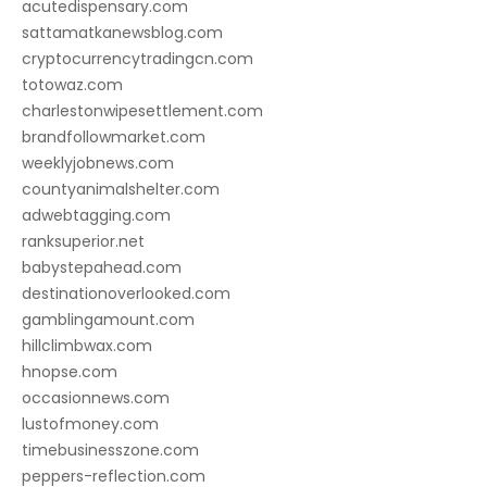
acutedispensary.com
sattamatkanewsblog.com
cryptocurrencytradingcn.com
totowaz.com
charlestonwipesettlement.com
brandfollowmarket.com
weeklyjobnews.com
countyanimalshelter.com
adwebtagging.com
ranksuperior.net
babystepahead.com
destinationoverlooked.com
gamblingamount.com
hillclimbwax.com
hnopse.com
occasionnews.com
lustofmoney.com
timebusinesszone.com
peppers-reflection.com