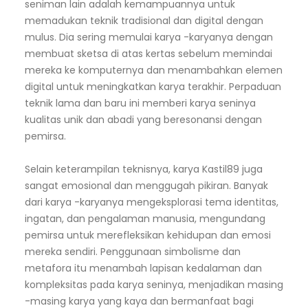
seniman lain adalah kemampuannya untuk
memadukan teknik tradisional dan digital dengan
mulus. Dia sering memulai karya -karyanya dengan
membuat sketsa di atas kertas sebelum memindai
mereka ke komputernya dan menambahkan elemen
digital untuk meningkatkan karya terakhir. Perpaduan
teknik lama dan baru ini memberi karya seninya
kualitas unik dan abadi yang beresonansi dengan
pemirsa.
Selain keterampilan teknisnya, karya Kastil89 juga
sangat emosional dan menggugah pikiran. Banyak
dari karya -karyanya mengeksplorasi tema identitas,
ingatan, dan pengalaman manusia, mengundang
pemirsa untuk merefleksikan kehidupan dan emosi
mereka sendiri. Penggunaan simbolisme dan
metafora itu menambah lapisan kedalaman dan
kompleksitas pada karya seninya, menjadikan masing
-masing karya yang kaya dan bermanfaat bagi