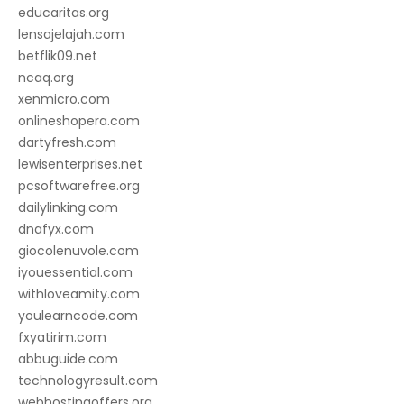
educaritas.org
lensajelajah.com
betflik09.net
ncaq.org
xenmicro.com
onlineshopera.com
dartyfresh.com
lewisenterprises.net
pcsoftwarefree.org
dailylinking.com
dnafyx.com
giocolenuvole.com
iyouessential.com
withloveamity.com
youlearncode.com
fxyatirim.com
abbuguide.com
technologyresult.com
webhostingoffers.org