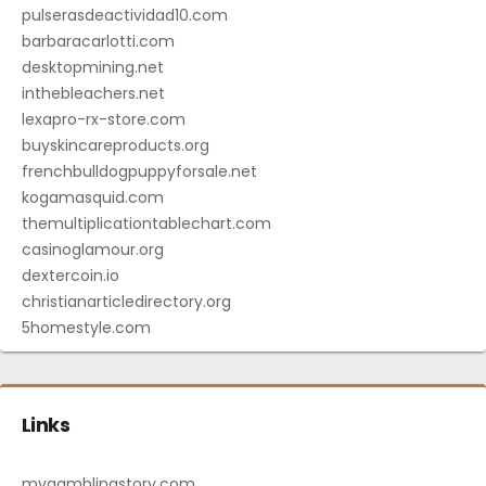
pulserasdeactividad10.com
barbaracarlotti.com
desktopmining.net
inthebleachers.net
lexapro-rx-store.com
buyskincareproducts.org
frenchbulldogpuppyforsale.net
kogamasquid.com
themultiplicationtablechart.com
casinoglamour.org
dextercoin.io
christianarticledirectory.org
5homestyle.com
Links
mygamblingstory.com