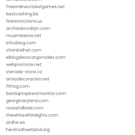
freeonlinecricketgames.net
bestcashing.biz
firerestrictions.us
archiesbrooklyn.com
muambeiros.net
infozblog.com
chonbaihat.com
elblogdeoscargonzalez.com
webpromote.net
steroids-store.co
arteydecoracion.net
fithog.com
bestlaptopbestmonitor.com
georginaryland.com
roseandbasil.com
thewhitewhitelights.com
atdhe.ws
heckrodtwetland.org