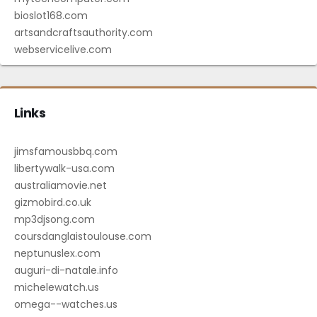
bioslot168.com
artsandcraftsauthority.com
webservicelive.com
Links
jimsfamousbbq.com
libertywalk-usa.com
australiamovie.net
gizmobird.co.uk
mp3djsong.com
coursdanglaistoulouse.com
neptunuslex.com
auguri-di-natale.info
michelewatch.us
omega--watches.us