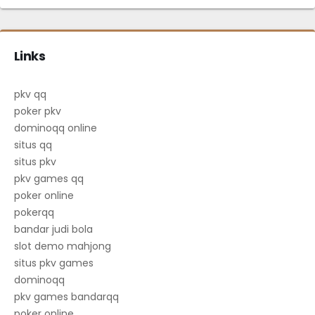
Links
pkv qq
poker pkv
dominoqq online
situs qq
situs pkv
pkv games qq
poker online
pokerqq
bandar judi bola
slot demo mahjong
situs pkv games
dominoqq
pkv games bandarqq
poker online