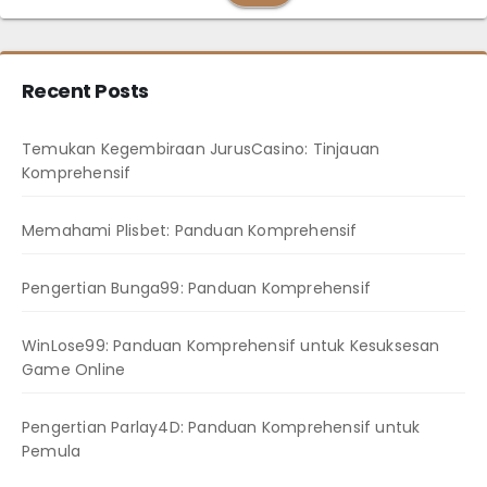
Recent Posts
Temukan Kegembiraan JurusCasino: Tinjauan
Komprehensif
Memahami Plisbet: Panduan Komprehensif
Pengertian Bunga99: Panduan Komprehensif
WinLose99: Panduan Komprehensif untuk Kesuksesan
Game Online
Pengertian Parlay4D: Panduan Komprehensif untuk
Pemula