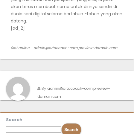
akan terus membuat nama untuk dirinya sendiri di
dunia seni digital selama bertahun -tahun yang akan
datang.
[ad_2]
Slot online
admin@ortocoach-com.preview-domain.com
By
admin@ortocoach-com.preview-
domain.com
Search
Search