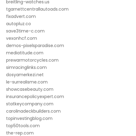
breitling-watches.us
tgarnettcentrallautoads.com
fixadvert.com
autopluz.co
save3time-c.com
vexonhcf.com
demos-pixelsparadise.com
mediatitude.com
prewarmotorcycles.com
simracinglinks.com
dosyamerkezi.net
le-surrealisme.com
showcasebeauty.com
insurancepolicyexpert.com
statkeycompany.com
carolinadeckbuilders.com
topinvestingblog.com
top50tools.com
the-rep.com