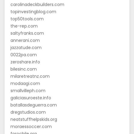
carolinadeckbuilders.com
topinvestingblog.com
top50tools.com
the-rep.com
saltyfranks.com
annerani.com
jazzatude.com
0022pa.com
zeroshare.info
bilesinc.com
milaretreatnz.com
modaagi.com
smallvilleph.com
galiciasuroeste.info
batallasdeguerra.com
dregstudios.com
neatstuffhelpskids.org
moraessoccer.com
forochile.org