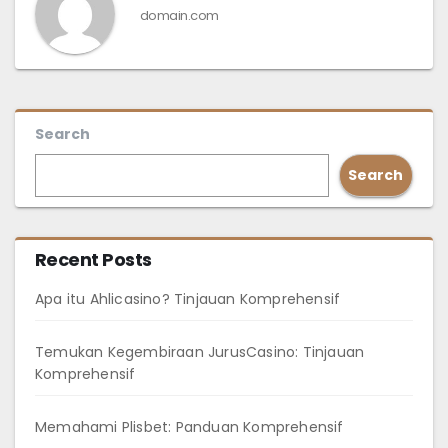
domain.com
Search
Search
Recent Posts
Apa itu Ahlicasino? Tinjauan Komprehensif
Temukan Kegembiraan JurusCasino: Tinjauan
Komprehensif
Memahami Plisbet: Panduan Komprehensif