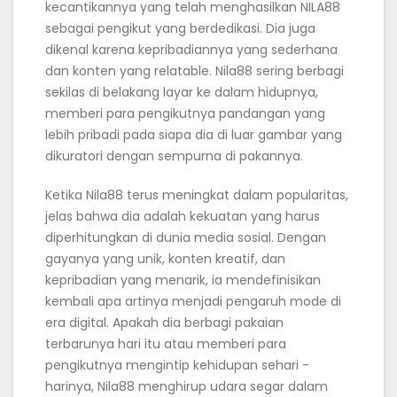
kecantikannya yang telah menghasilkan NILA88
sebagai pengikut yang berdedikasi. Dia juga
dikenal karena kepribadiannya yang sederhana
dan konten yang relatable. Nila88 sering berbagi
sekilas di belakang layar ke dalam hidupnya,
memberi para pengikutnya pandangan yang
lebih pribadi pada siapa dia di luar gambar yang
dikuratori dengan sempurna di pakannya.
Ketika Nila88 terus meningkat dalam popularitas,
jelas bahwa dia adalah kekuatan yang harus
diperhitungkan di dunia media sosial. Dengan
gayanya yang unik, konten kreatif, dan
kepribadian yang menarik, ia mendefinisikan
kembali apa artinya menjadi pengaruh mode di
era digital. Apakah dia berbagi pakaian
terbarunya hari itu atau memberi para
pengikutnya mengintip kehidupan sehari -
harinya, Nila88 menghirup udara segar dalam