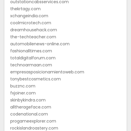
outstationcabsservices.com
thekrtagy.com
xchangeindia.com
coolmicrotech.com
dreamhousehack.com
the-techteacher.com
automobilenews-online.com
fashionalltimes.com
totaldigitalforum.com
technoarmaan.com
empresasposicionamientoweb.com
tonybestcosmetics.com
buzznc.com
fxjoiner.com
skinbykindra.com
alltherageface.com
codenational.com
progameexplorer.com
rockislandroastery.com