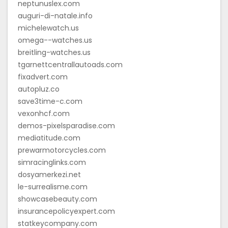
neptunuslex.com
auguri-di-natale.info
michelewatch.us
omega--watches.us
breitling-watches.us
tgarnettcentrallautoads.com
fixadvert.com
autopluz.co
save3time-c.com
vexonhcf.com
demos-pixelsparadise.com
mediatitude.com
prewarmotorcycles.com
simracinglinks.com
dosyamerkezi.net
le-surrealisme.com
showcasebeauty.com
insurancepolicyexpert.com
statkeycompany.com