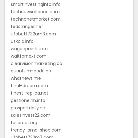
smartinvestinginfo.info
technewsalliance.com
technonetmarket.com
tedstanger.net
ufabett732um3.com
uskola.info
wagonpaints.info
waitfornext.com
clearvisionmarketing.co
quantum-code.co
whatnews.me
final-dream.com
finest-replica.net
gestioneinh.info
prosportdaily.net
salesinvest22.com
teseract.org
trendy-ama-shop.com
ufabett732m7.com