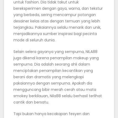
untuk fashion. Dia tidak takut untuk
bereksperimen dengan gaya, warna, dan tekstur
yang berbeda, sering mencampur potongan
desainer kelas atas dengan temuan yang lebih
terjangkau. Pakaiannya selalu menarik dan unik,
menjadikannya sumber inspirasi bagi pecinta
mode di seluruh dunia.
Selain selera gayanya yang sempurna, NILA88
juga dikenal karena penampilan makeup yang
sempurna. Dia adalah seorang ahli dalam
menciptakan penampilan kecantikan yang
berani dan dramatis yang melengkapi
pakaiannya dengan sempurna. Apakah dia
mengguncang bibir merah cerah atau mata
smokey berkilauan, Nila88 selalu berhasil terlihat
cantik dan bersatu.
Tapi bukan hanya kecakapan fesyen dan