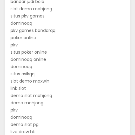
bandar judi bola
slot demo mahjong
situs pkv games
dominoqq
pkv games bandarqq
poker online
pkv
situs poker online
dominoqq online
dominoqq
situs asikqq
slot demo maxwin
link slot
demo slot mahjong
demo mahjong
pkv
dominoqq
demo slot pg
live draw hk