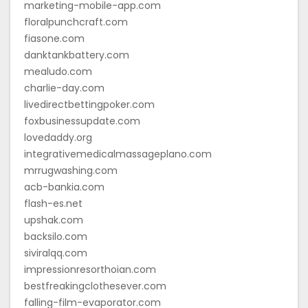
marketing-mobile-app.com
floralpunchcraft.com
fiasone.com
danktankbattery.com
mealudo.com
charlie-day.com
livedirectbettingpoker.com
foxbusinessupdate.com
lovedaddy.org
integrativemedicalmassageplano.com
mrrugwashing.com
acb-bankia.com
flash-es.net
upshak.com
backsilo.com
siviralqq.com
impressionresorthoian.com
bestfreakingclothesever.com
falling-film-evaporator.com