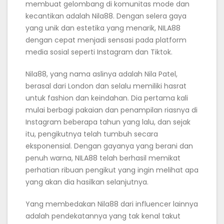
membuat gelombang di komunitas mode dan
kecantikan adalah Nila88. Dengan selera gaya
yang unik dan estetika yang menarik, NILA88
dengan cepat menjadi sensasi pada platform
media sosial seperti Instagram dan Tiktok.
Nila88, yang nama aslinya adalah Nila Patel,
berasal dari London dan selalu memiliki hasrat
untuk fashion dan keindahan. Dia pertama kali
mulai berbagi pakaian dan penampilan riasnya di
Instagram beberapa tahun yang lalu, dan sejak
itu, pengikutnya telah tumbuh secara
eksponensial. Dengan gayanya yang berani dan
penuh warna, NILA88 telah berhasil memikat
perhatian ribuan pengikut yang ingin melihat apa
yang akan dia hasilkan selanjutnya.
Yang membedakan Nila88 dari influencer lainnya
adalah pendekatannya yang tak kenal takut