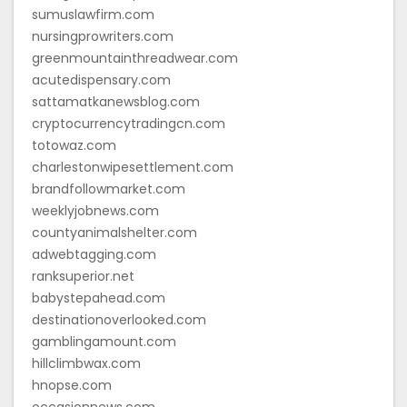
sumuslawfirm.com
nursingprowriters.com
greenmountainthreadwear.com
acutedispensary.com
sattamatkanewsblog.com
cryptocurrencytradingcn.com
totowaz.com
charlestonwipesettlement.com
brandfollowmarket.com
weeklyjobnews.com
countyanimalshelter.com
adwebtagging.com
ranksuperior.net
babystepahead.com
destinationoverlooked.com
gamblingamount.com
hillclimbwax.com
hnopse.com
occasionnews.com