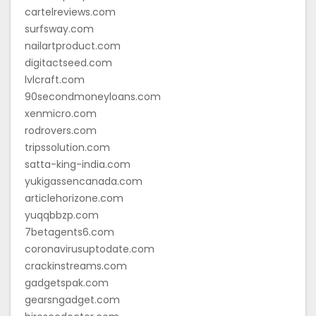
cartelreviews.com
surfsway.com
nailartproduct.com
digitactseed.com
lvlcraft.com
90secondmoneyloans.com
xenmicro.com
rodrovers.com
tripssolution.com
satta-king-india.com
yukigassencanada.com
articlehorizone.com
yuqqbbzp.com
7betagents6.com
coronavirusuptodate.com
crackinstreams.com
gadgetspak.com
gearsngadget.com