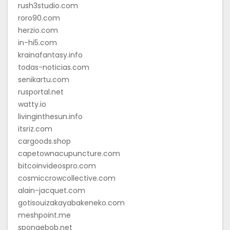
rush3studio.com
roro90.com
herzio.com
in-hi5.com
krainafantasy.info
todas-noticias.com
senikartu.com
rusportal.net
watty.io
livinginthesun.info
itsriz.com
cargoods.shop
capetownacupuncture.com
bitcoinvideospro.com
cosmiccrowcollective.com
alain-jacquet.com
gotisouizakayabakeneko.com
meshpoint.me
spongebob.net