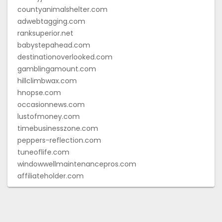
countyanimalshelter.com
adwebtagging.com
ranksuperior.net
babystepahead.com
destinationoverlooked.com
gamblingamount.com
hillclimbwax.com
hnopse.com
occasionnews.com
lustofmoney.com
timebusinesszone.com
peppers-reflection.com
tuneoflife.com
windowwellmaintenancepros.com
affiliateholder.com