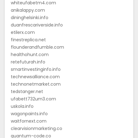
whiteufabetm4.com
anikalappy.com
dininghelsinki.info
duanfrescariverside.info
etilerx.com
finestreplica.net
flounderandfumble.com
healthohunt.com
retefuturah.info
smartinvestinginfo.info
technewsalliance.com
technonetmarket.com
tedstanger.net
ufabett732um3.com
uskola.info
wagonpaints.info
waitfornext.com
clearvisionmarketing.co
quantum-code.co