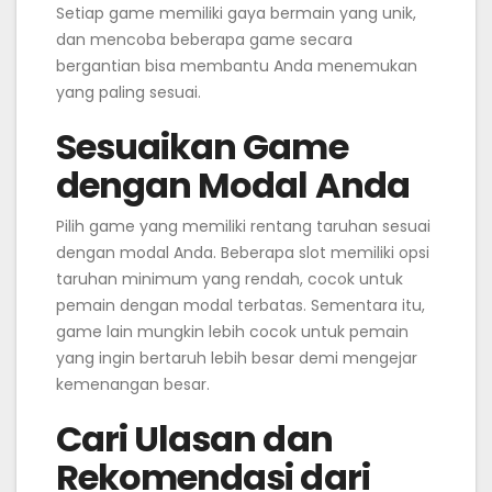
Setiap game memiliki gaya bermain yang unik,
dan mencoba beberapa game secara
bergantian bisa membantu Anda menemukan
yang paling sesuai.
Sesuaikan Game
dengan Modal Anda
Pilih game yang memiliki rentang taruhan sesuai
dengan modal Anda. Beberapa slot memiliki opsi
taruhan minimum yang rendah, cocok untuk
pemain dengan modal terbatas. Sementara itu,
game lain mungkin lebih cocok untuk pemain
yang ingin bertaruh lebih besar demi mengejar
kemenangan besar.
Cari Ulasan dan
Rekomendasi dari