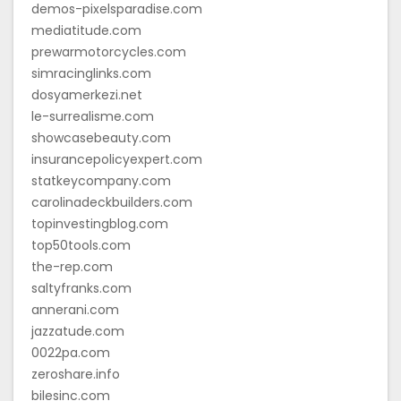
demos-pixelsparadise.com
mediatitude.com
prewarmotorcycles.com
simracinglinks.com
dosyamerkezi.net
le-surrealisme.com
showcasebeauty.com
insurancepolicyexpert.com
statkeycompany.com
carolinadeckbuilders.com
topinvestingblog.com
top50tools.com
the-rep.com
saltyfranks.com
annerani.com
jazzatude.com
0022pa.com
zeroshare.info
bilesinc.com