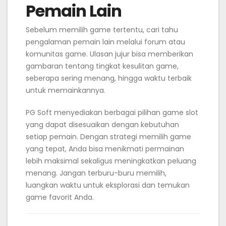
Pemain Lain
Sebelum memilih game tertentu, cari tahu
pengalaman pemain lain melalui forum atau
komunitas game. Ulasan jujur bisa memberikan
gambaran tentang tingkat kesulitan game,
seberapa sering menang, hingga waktu terbaik
untuk memainkannya.
PG Soft menyediakan berbagai pilihan game slot
yang dapat disesuaikan dengan kebutuhan
setiap pemain. Dengan strategi memilih game
yang tepat, Anda bisa menikmati permainan
lebih maksimal sekaligus meningkatkan peluang
menang. Jangan terburu-buru memilih,
luangkan waktu untuk eksplorasi dan temukan
game favorit Anda.