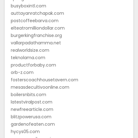
busyboxintl.com
auttayanratchapak.com
postcoffeebarva.com
elteatromilliondollar.com
burgerkingfranchise.org
vallarpadathamma.net
realworldsize.com
teknolama.com
productforbaby.com
orb-z.com
fosterscoachhousetavern.com
mesasdecultivoonline.com
boilersnbits.com
latestviralpost.com
newfreearticle.com
blitzpowerusa.com
gardenofeaten.com
hycys05.com