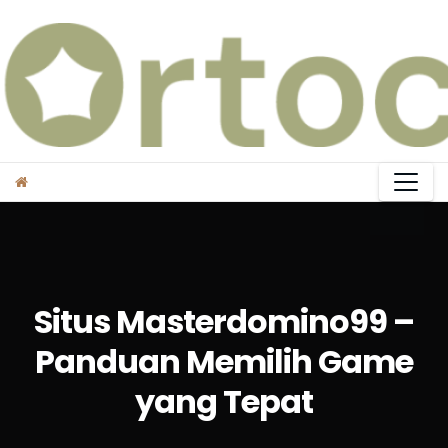
Skip
to
content
Situs Masterdomino99 –
Panduan Memilih Game
yang Tepat