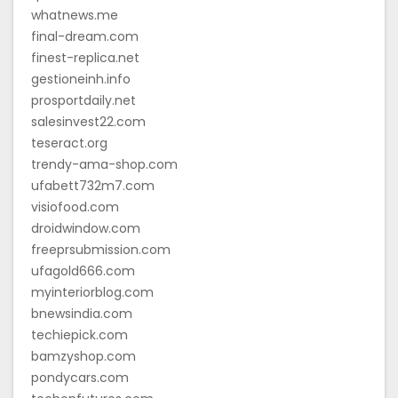
whatnews.me
final-dream.com
finest-replica.net
gestioneinh.info
prosportdaily.net
salesinvest22.com
teseract.org
trendy-ama-shop.com
ufabett732m7.com
visiofood.com
droidwindow.com
freeprsubmission.com
ufagold666.com
myinteriorblog.com
bnewsindia.com
techiepick.com
bamzyshop.com
pondycars.com