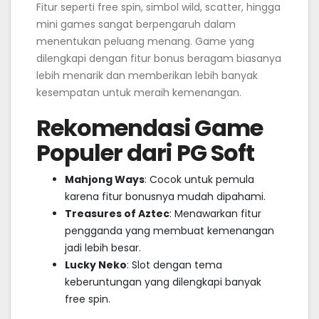
Fitur seperti free spin, simbol wild, scatter, hingga
mini games sangat berpengaruh dalam
menentukan peluang menang. Game yang
dilengkapi dengan fitur bonus beragam biasanya
lebih menarik dan memberikan lebih banyak
kesempatan untuk meraih kemenangan.
Rekomendasi Game
Populer dari PG Soft
Mahjong Ways
: Cocok untuk pemula
karena fitur bonusnya mudah dipahami.
Treasures of Aztec
: Menawarkan fitur
pengganda yang membuat kemenangan
jadi lebih besar.
Lucky Neko
: Slot dengan tema
keberuntungan yang dilengkapi banyak
free spin.