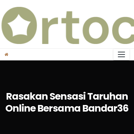
Skip
to
content
Rasakan Sensasi Taruhan
Online Bersama Bandar36