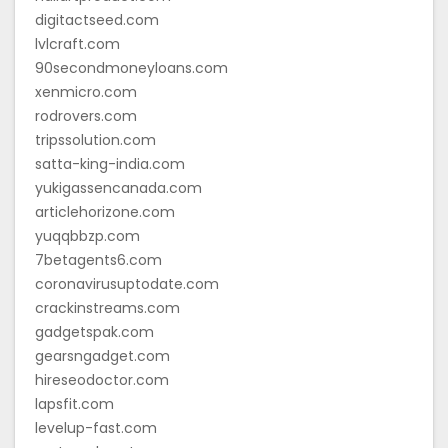
digitactseed.com
lvlcraft.com
90secondmoneyloans.com
xenmicro.com
rodrovers.com
tripssolution.com
satta-king-india.com
yukigassencanada.com
articlehorizone.com
yuqqbbzp.com
7betagents6.com
coronavirusuptodate.com
crackinstreams.com
gadgetspak.com
gearsngadget.com
hireseodoctor.com
lapsfit.com
levelup-fast.com