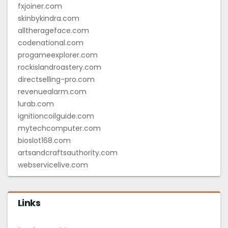
fxjoiner.com
skinbykindra.com
alltherageface.com
codenational.com
progameexplorer.com
rockislandroastery.com
directselling-pro.com
revenuealarm.com
lurab.com
ignitioncoilguide.com
mytechcomputer.com
bioslot168.com
artsandcraftsauthority.com
webservicelive.com
Links