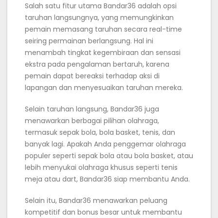
Salah satu fitur utama Bandar36 adalah opsi
taruhan langsungnya, yang memungkinkan
pemain memasang taruhan secara real-time
seiring permainan berlangsung. Hal ini
menambah tingkat kegembiraan dan sensasi
ekstra pada pengalaman bertaruh, karena
pemain dapat bereaksi terhadap aksi di
lapangan dan menyesuaikan taruhan mereka.
Selain taruhan langsung, Bandar36 juga
menawarkan berbagai pilihan olahraga,
termasuk sepak bola, bola basket, tenis, dan
banyak lagi. Apakah Anda penggemar olahraga
populer seperti sepak bola atau bola basket, atau
lebih menyukai olahraga khusus seperti tenis
meja atau dart, Bandar36 siap membantu Anda.
Selain itu, Bandar36 menawarkan peluang
kompetitif dan bonus besar untuk membantu