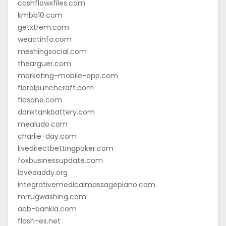
cashflowxfiles.com
kmbb10.com
getxtrem.com
weactinfo.com
meshingsocial.com
thearguer.com
marketing-mobile-app.com
floralpunchcraft.com
fiasone.com
danktankbattery.com
mealudo.com
charlie-day.com
livedirectbettingpoker.com
foxbusinessupdate.com
lovedaddy.org
integrativemedicalmassageplano.com
mrrugwashing.com
acb-bankia.com
flash-es.net