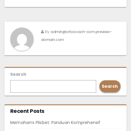
By
admin@ortocoach-com.preview-
domain.com
Search
Search
Recent Posts
Memahami Plisbet: Panduan Komprehensif