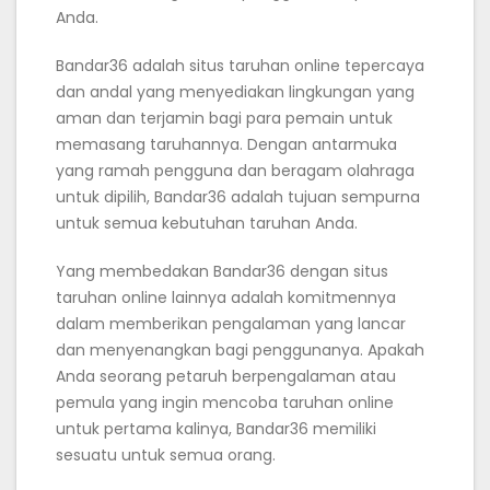
Anda.
Bandar36 adalah situs taruhan online tepercaya
dan andal yang menyediakan lingkungan yang
aman dan terjamin bagi para pemain untuk
memasang taruhannya. Dengan antarmuka
yang ramah pengguna dan beragam olahraga
untuk dipilih, Bandar36 adalah tujuan sempurna
untuk semua kebutuhan taruhan Anda.
Yang membedakan Bandar36 dengan situs
taruhan online lainnya adalah komitmennya
dalam memberikan pengalaman yang lancar
dan menyenangkan bagi penggunanya. Apakah
Anda seorang petaruh berpengalaman atau
pemula yang ingin mencoba taruhan online
untuk pertama kalinya, Bandar36 memiliki
sesuatu untuk semua orang.