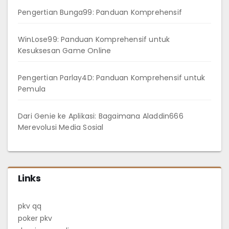
Pengertian Bunga99: Panduan Komprehensif
WinLose99: Panduan Komprehensif untuk
Kesuksesan Game Online
Pengertian Parlay4D: Panduan Komprehensif untuk
Pemula
Dari Genie ke Aplikasi: Bagaimana Aladdin666
Merevolusi Media Sosial
Links
pkv qq
poker pkv