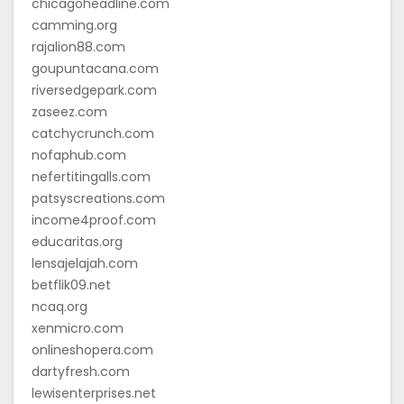
chicagoheadline.com
camming.org
rajalion88.com
goupuntacana.com
riversedgepark.com
zaseez.com
catchycrunch.com
nofaphub.com
nefertitingalls.com
patsyscreations.com
income4proof.com
educaritas.org
lensajelajah.com
betflik09.net
ncaq.org
xenmicro.com
onlineshopera.com
dartyfresh.com
lewisenterprises.net