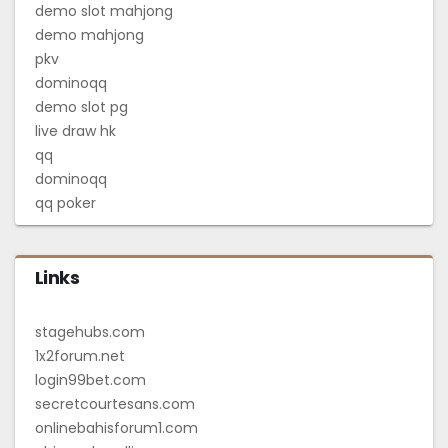
demo slot mahjong
demo mahjong
pkv
dominoqq
demo slot pg
live draw hk
qq
dominoqq
qq poker
Links
stagehubs.com
1x2forum.net
login99bet.com
secretcourtesans.com
onlinebahisforum1.com