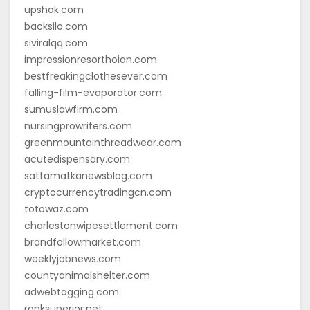
upshak.com
backsilo.com
siviralqq.com
impressionresorthoian.com
bestfreakingclothesever.com
falling-film-evaporator.com
sumuslawfirm.com
nursingprowriters.com
greenmountainthreadwear.com
acutedispensary.com
sattamatkanewsblog.com
cryptocurrencytradingcn.com
totowaz.com
charlestonwipesettlement.com
brandfollowmarket.com
weeklyjobnews.com
countyanimalshelter.com
adwebtagging.com
ranksuperior.net