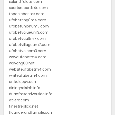
splendifulous.com
sportsrecords4u.com
topceleberites.com
ufabetting8m4.com
ufabetunionum3.com
ufabetvalueum3.com
ufabetvaultm7.com
ufabetvillageum7.com
ufabetvoicem3.com
waveufabetm4.com
wayang88.net
websiteufabetm4.com
whiteufabetm4.com
anikalappy.com
dininghelsinki.info
duanfrescariverside.info
etilerx.com
finestreplica.net
flounderandfumble.com