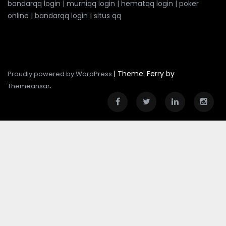
bandarqq login
|
murniqq login
|
hematqq login
|
poker
online
|
bandarqq login
|
situs qq
|
Theme: Ferry by
Proudly powered by WordPress
.
Themeansar