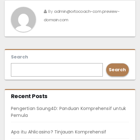
By
admin@ortocoach-com.preview-
domain.com
Search
Search
Recent Posts
Pengertian Saung4D: Panduan Komprehensif untuk
Pemula
Apa itu Ahlicasino? Tinjauan Komprehensif