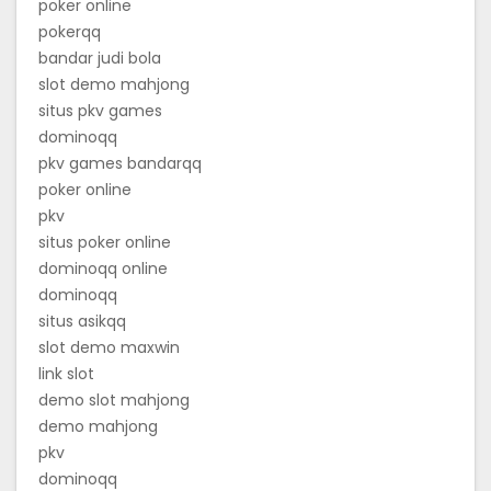
poker online
pokerqq
bandar judi bola
slot demo mahjong
situs pkv games
dominoqq
pkv games bandarqq
poker online
pkv
situs poker online
dominoqq online
dominoqq
situs asikqq
slot demo maxwin
link slot
demo slot mahjong
demo mahjong
pkv
dominoqq