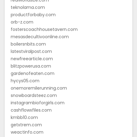
teknolama.com
productforbaby.com
orb-z.com
fosterscoachhousetavern.com
mesasdecultivoonline.com
boilersnbits.com
latestviralpost.com
newfreearticle.com
blitzpowerusa.com
gardenofeaten.com
hycys05.com
onemoremilerunning.com
snowboardsteez.com
instagrambioforgirls.com
cashflowxfiles.com
kmbb10.com
getxtrem.com
weactinfo.com