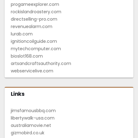
progameexplorer.com
rockislandroastery.com
directselling-pro.com
revenuealarm.com
lurab.com
ignitioncoilguide.com
mytechcomputer.com
bioslot168.com
artsandcraftsauthority.com
webservicelive.com
Links
jimsfamousbbq.com
libertywalk-usa.com
australiamovie.net
gizmobird.co.uk