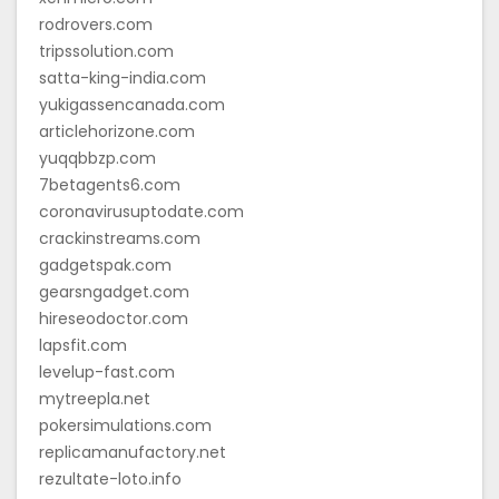
rodrovers.com
tripssolution.com
satta-king-india.com
yukigassencanada.com
articlehorizone.com
yuqqbbzp.com
7betagents6.com
coronavirusuptodate.com
crackinstreams.com
gadgetspak.com
gearsngadget.com
hireseodoctor.com
lapsfit.com
levelup-fast.com
mytreepla.net
pokersimulations.com
replicamanufactory.net
rezultate-loto.info