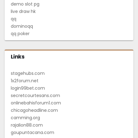
demo slot pg
live draw hk
qq
dominoqq
qq poker
Links
stagehubs.com
1x2forum.net
login99bet.com
secretcourtesans.com
onlinebahisforum1.com
chicagoheadline.com
camming.org
rajalion88.com
goupuntacana.com