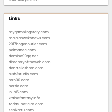
Links
mygamblingstory.com
majalahwekonews.com
2017hoganoutlet.com
pelmanec.com
domino99qq.net
directoryoftheweb.com
donttellashton.com
rush3studio.com
roro90.com
herzio.com
in-hi5.com
krainafantasy.info
todas-noticias.com
senikartu.com