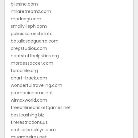
bilesinc.com
milaretreatnz.com
modaagi.com
smallvilleph.com
galiciasuroeste.info
batallasdeguerra.com
dregstudios.com
neatstuffhelpskids.org
moraessoccer.com
forochile.org
chart-track.com
wonderfultraveling.com
promocioname.net
wimaxworld.com
freeonlinecricketgames.net
bestcashing.biz
firerestrictions.us
archiesbrooklyn.com
muambeiros.net