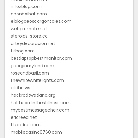
infozblog.com
chonbaihat.com
elblogdeoscargonzalez.com
webpromote.net
steroids-store.co
arteydecoracion.net
fithog.com
bestlaptopbestmonitor.com
georginaryland.com
roseandbasil.com
thewhitewhitelights.com
atdhe.ws
heckrodtwetland.org
halfheardinthestillness.com
mybestmassagechair.com
ericreed.net
fluxetine.com
mobilecasino8760.com