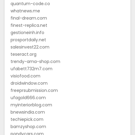
quantum-code.co
whatnews.me
final-dream.com
finest-replica.net
gestioneinh.info
prosportdaily.net
salesinvest22.com
teseract.org
trendy-ama-shop.com
ufabett732m7.com
visiofood.com
droidwindow.com
freeprsubmission.com
ufagold666.com
myinteriorblog.com
bnewsindia.com
techiepick.com
bamzyshop.com
pondycars.com