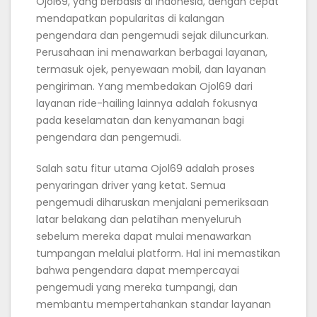
Ojol69, yang berbasis di Indonesia, dengan cepat
mendapatkan popularitas di kalangan
pengendara dan pengemudi sejak diluncurkan.
Perusahaan ini menawarkan berbagai layanan,
termasuk ojek, penyewaan mobil, dan layanan
pengiriman. Yang membedakan Ojol69 dari
layanan ride-hailing lainnya adalah fokusnya
pada keselamatan dan kenyamanan bagi
pengendara dan pengemudi.
Salah satu fitur utama Ojol69 adalah proses
penyaringan driver yang ketat. Semua
pengemudi diharuskan menjalani pemeriksaan
latar belakang dan pelatihan menyeluruh
sebelum mereka dapat mulai menawarkan
tumpangan melalui platform. Hal ini memastikan
bahwa pengendara dapat mempercayai
pengemudi yang mereka tumpangi, dan
membantu mempertahankan standar layanan