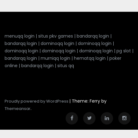
menuqq login
|
situs pkv games
|
bandarqq login
|
bandarqq login
|
dominoqq login
|
dominoqq login
|
dominoqq login
|
dominoqq login
|
dominoqq login
|
pg slot
|
bandarqq login
|
murniqq login
|
hematqq login
|
poker
online
|
bandarqq login
|
situs qq
|
Theme: Ferry by
Proudly powered by WordPress
.
Themeansar