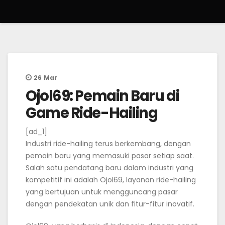
26
Mar
Ojol69: Pemain Baru di
Game Ride-Hailing
[ad_1]
Industri ride-hailing terus berkembang, dengan
pemain baru yang memasuki pasar setiap saat.
Salah satu pendatang baru dalam industri yang
kompetitif ini adalah Ojol69, layanan ride-hailing
yang bertujuan untuk mengguncang pasar
dengan pendekatan unik dan fitur-fitur inovatif.