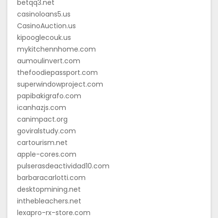
betqq3.net
casinoloans5.us
CasinoAuction.us
kipooglecouk.us
mykitchennhome.com
aumoulinvert.com
thefoodiepassport.com
superwindowproject.com
papibakigrafo.com
icanhazjs.com
canimpact.org
goviralstudy.com
cartourism.net
apple-cores.com
pulserasdeactividad10.com
barbaracarlotti.com
desktopmining.net
inthebleachers.net
lexapro-rx-store.com