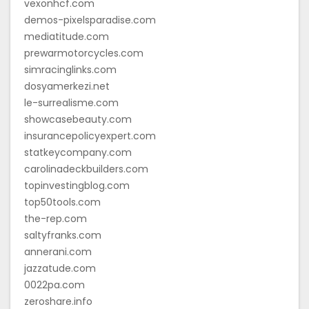
vexonhcf.com
demos-pixelsparadise.com
mediatitude.com
prewarmotorcycles.com
simracinglinks.com
dosyamerkezi.net
le-surrealisme.com
showcasebeauty.com
insurancepolicyexpert.com
statkeycompany.com
carolinadeckbuilders.com
topinvestingblog.com
top50tools.com
the-rep.com
saltyfranks.com
annerani.com
jazzatude.com
0022pa.com
zeroshare.info