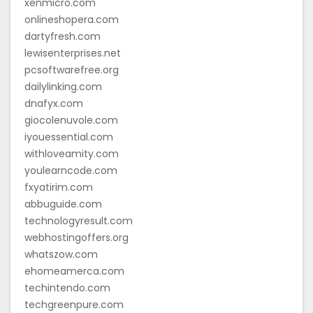
xenmicro.com
onlineshopera.com
dartyfresh.com
lewisenterprises.net
pcsoftwarefree.org
dailylinking.com
dnafyx.com
giocolenuvole.com
iyouessential.com
withloveamity.com
youlearncode.com
fxyatirim.com
abbuguide.com
technologyresult.com
webhostingoffers.org
whatszow.com
ehomeamerca.com
techintendo.com
techgreenpure.com