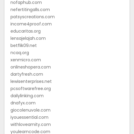
nofaphub.com
nefertitingalls.com
patsyscreations.com
income4proof.com
educaritas.org
lensajelajah.com
betflik09.net
ncaq.org
xenmicro.com
onlineshopera.com
dartyfresh.com
lewisenterprises.net
pcsoftwarefree.org
dailylinking.com
dnafyx.com
giocolenuvole.com
iyouessential.com
withloveamity.com
youlearncode.com