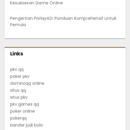
Kesuksesan Game Online
Pengertian Parlay4D: Panduan Komprehensif untuk
Pemula
Links
pkv qq
poker pkv
dominoqq online
situs qq
situs pkv
pkv games qq
poker online
pokerqq
bandar judi bola