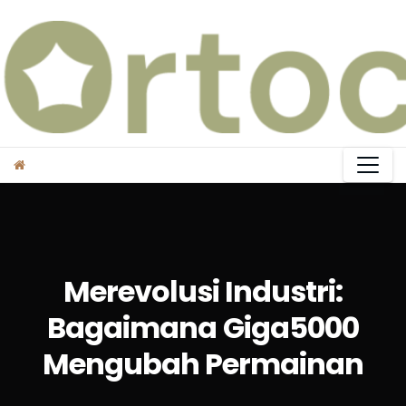
Skip
to
content
Merevolusi Industri:
Bagaimana Giga5000
Mengubah Permainan