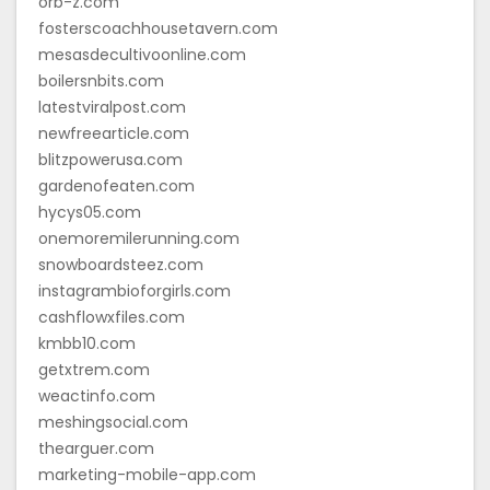
orb-z.com
fosterscoachhousetavern.com
mesasdecultivoonline.com
boilersnbits.com
latestviralpost.com
newfreearticle.com
blitzpowerusa.com
gardenofeaten.com
hycys05.com
onemoremilerunning.com
snowboardsteez.com
instagrambioforgirls.com
cashflowxfiles.com
kmbb10.com
getxtrem.com
weactinfo.com
meshingsocial.com
thearguer.com
marketing-mobile-app.com