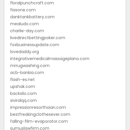
floralpunchcraft.com
fiasone.com
danktankbattery.com
mealudo.com
charlie-day.com
livedirectbettingpoker.com
foxbusinessupdate.com
lovedaddy.org
integrativemedicalmassageplano.com
mrrugwashing.com
acb-bankia.com
flash-es.net
upshak.com
backsilo.com
siviralqq.com
impressionresorthoian.com
bestfreakingclothesever.com
falling-film-evaporator.com
sumuslawfirm.com