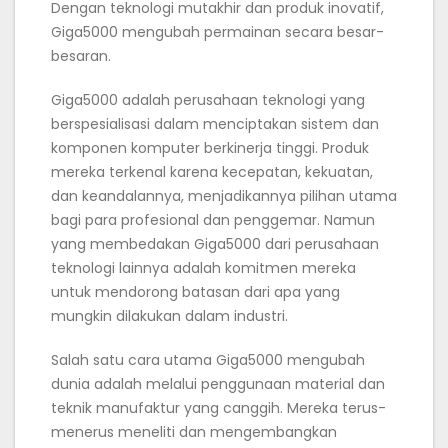
Dengan teknologi mutakhir dan produk inovatif,
Giga5000 mengubah permainan secara besar-
besaran.
Giga5000 adalah perusahaan teknologi yang
berspesialisasi dalam menciptakan sistem dan
komponen komputer berkinerja tinggi. Produk
mereka terkenal karena kecepatan, kekuatan,
dan keandalannya, menjadikannya pilihan utama
bagi para profesional dan penggemar. Namun
yang membedakan Giga5000 dari perusahaan
teknologi lainnya adalah komitmen mereka
untuk mendorong batasan dari apa yang
mungkin dilakukan dalam industri.
Salah satu cara utama Giga5000 mengubah
dunia adalah melalui penggunaan material dan
teknik manufaktur yang canggih. Mereka terus-
menerus meneliti dan mengembangkan