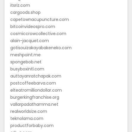
itsriz.com
cargoods.shop
capetownacupuncture.com
bitcoinvideospro.com
cosmiccrowcollective.com
alain-jacquet.com
gotisouizakayabakeneko.com
meshpoint.me
spongebob.net
busyboxintl.com
auttayanratchapak.com
postcoffeebarva.com
elteatromilliondollar.com
burgerkingfranchise.org
vallarpadathamma.net
realworldsize.com
teknolama.com
productforbaby.com