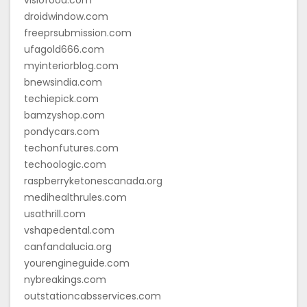
droidwindow.com
freeprsubmission.com
ufagold666.com
myinteriorblog.com
bnewsindia.com
techiepick.com
bamzyshop.com
pondycars.com
techonfutures.com
techoologic.com
raspberryketonescanada.org
medihealthrules.com
usathrill.com
vshapedental.com
canfandalucia.org
yourengineguide.com
nybreakings.com
outstationcabsservices.com