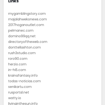
Links
mygamblingstory.com
majalahwekonews.com
2017hoganoutlet.com
pelmanec.com
domino99qq.net
directoryoftheweb.com
donttellashton.com
rush3studio.com
roro90.com
herzio.com
in-hi5.com
krainafantasy.info
todas-noticias.com
senikartu.com
rusportal.net
watty.io
livinginthesun.info