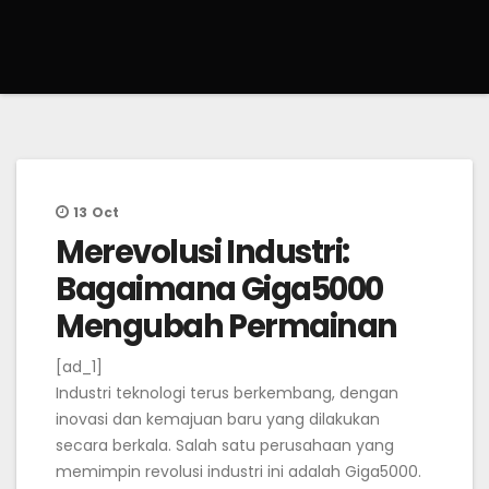
13
Oct
Merevolusi Industri:
Bagaimana Giga5000
Mengubah Permainan
[ad_1]
Industri teknologi terus berkembang, dengan
inovasi dan kemajuan baru yang dilakukan
secara berkala. Salah satu perusahaan yang
memimpin revolusi industri ini adalah Giga5000.