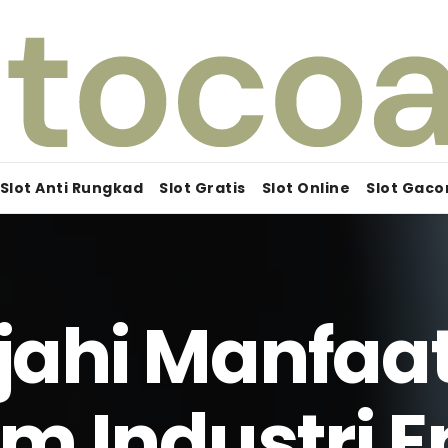
Slot Anti Rungkad
Slot Gratis
Slot Online
Slot Gacor
jahi Manfaa
m Industri E