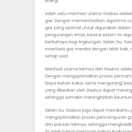
energi.
Salah satu manfaat utama Gasbos adal
gas. Dengan memanfaatkan algoritma ca
gas yang optimal untuk digunakan dalam p
pengurangan emisi, karena sistem ini d
berbahaya bagi lingkungan. Selain itu, 
inventaris gas mereka dengan lebih bai
setiap saat.
Manfaat utama lainnya dari Gasbos ada
Dengan mengoptimalkan proses pencam
biaya bahan bakar, serta mengurangi biaya
yang diberikan oleh Gasbos dapat mening
sehingga semakin meningkatkan keuntun
Selain itu, Gasbos juga dapat membantu 
mengoptimalkan proses pencampuran ga
dan polutan lainnya, sehingga menghasilka
ini tidak hanya menguntungkan lingkung