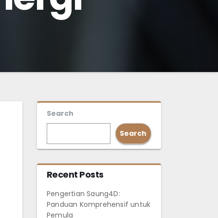
Search
Search
Recent Posts
Pengertian Saung4D:
Panduan Komprehensif untuk
Pemula