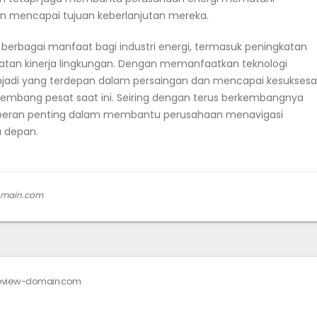
an mencapai tujuan keberlanjutan mereka.
erbagai manfaat bagi industri energi, termasuk peningkatan
gkatan kinerja lingkungan. Dengan memanfaatkan teknologi
enjadi yang terdepan dalam persaingan dan mencapai kesukses
rkembang pesat saat ini. Seiring dengan terus berkembangnya
n peran penting dalam membantu perusahaan menavigasi
 depan.
omain.com
eview-domain.com