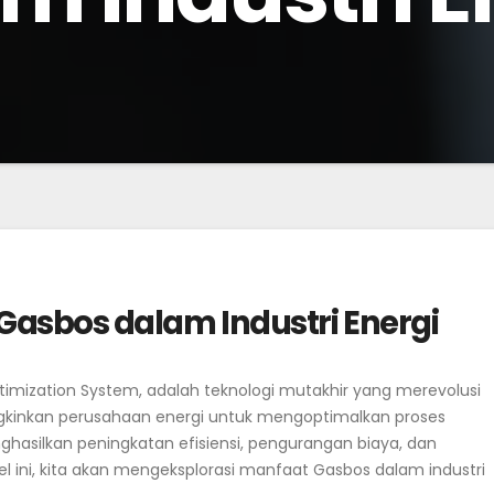
Gasbos dalam Industri Energi
timization System, adalah teknologi mutakhir yang merevolusi
ungkinkan perusahaan energi untuk mengoptimalkan proses
asilkan peningkatan efisiensi, pengurangan biaya, dan
kel ini, kita akan mengeksplorasi manfaat Gasbos dalam industri