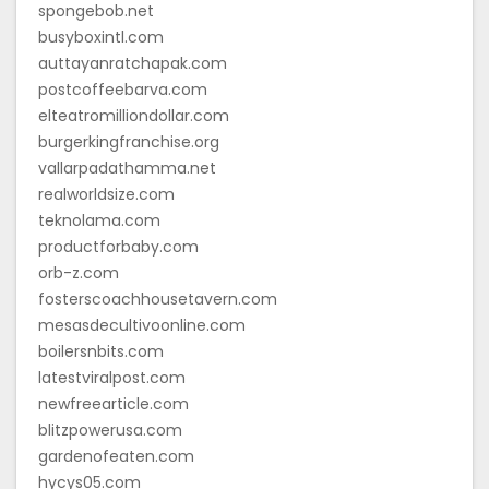
spongebob.net
busyboxintl.com
auttayanratchapak.com
postcoffeebarva.com
elteatromilliondollar.com
burgerkingfranchise.org
vallarpadathamma.net
realworldsize.com
teknolama.com
productforbaby.com
orb-z.com
fosterscoachhousetavern.com
mesasdecultivoonline.com
boilersnbits.com
latestviralpost.com
newfreearticle.com
blitzpowerusa.com
gardenofeaten.com
hycys05.com