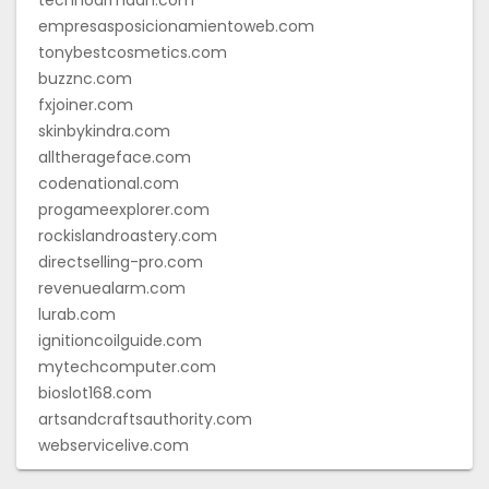
empresasposicionamientoweb.com
tonybestcosmetics.com
buzznc.com
fxjoiner.com
skinbykindra.com
alltherageface.com
codenational.com
progameexplorer.com
rockislandroastery.com
directselling-pro.com
revenuealarm.com
lurab.com
ignitioncoilguide.com
mytechcomputer.com
bioslot168.com
artsandcraftsauthority.com
webservicelive.com