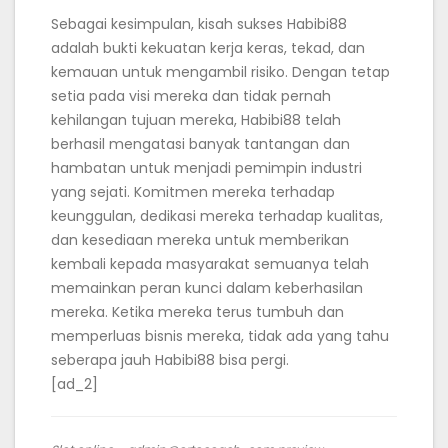
Sebagai kesimpulan, kisah sukses Habibi88
adalah bukti kekuatan kerja keras, tekad, dan
kemauan untuk mengambil risiko. Dengan tetap
setia pada visi mereka dan tidak pernah
kehilangan tujuan mereka, Habibi88 telah
berhasil mengatasi banyak tantangan dan
hambatan untuk menjadi pemimpin industri
yang sejati. Komitmen mereka terhadap
keunggulan, dedikasi mereka terhadap kualitas,
dan kesediaan mereka untuk memberikan
kembali kepada masyarakat semuanya telah
memainkan peran kunci dalam keberhasilan
mereka. Ketika mereka terus tumbuh dan
memperluas bisnis mereka, tidak ada yang tahu
seberapa jauh Habibi88 bisa pergi.
[ad_2]