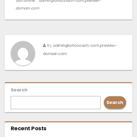
Slot online
admin@ortocoach-com.preview-
domain.com
By
admin@ortocoach-com.preview-
domain.com
Search
Search
Recent Posts