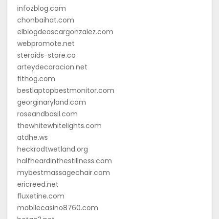
infozblog.com
chonbaihat.com
elblogdeoscargonzalez.com
webpromote.net
steroids-store.co
arteydecoracion.net
fithog.com
bestlaptopbestmonitor.com
georginaryland.com
roseandbasil.com
thewhitewhitelights.com
atdhe.ws
heckrodtwetland.org
halfheardinthestillness.com
mybestmassagechair.com
ericreed.net
fluxetine.com
mobilecasino8760.com