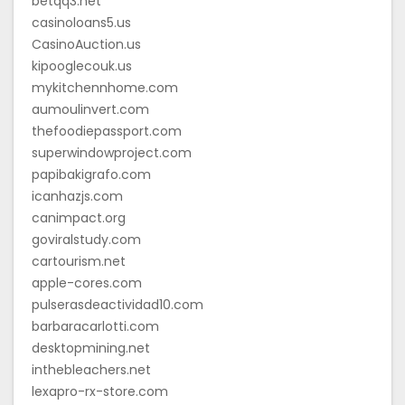
betqq3.net
casinoloans5.us
CasinoAuction.us
kipooglecouk.us
mykitchennhome.com
aumoulinvert.com
thefoodiepassport.com
superwindowproject.com
papibakigrafo.com
icanhazjs.com
canimpact.org
goviralstudy.com
cartourism.net
apple-cores.com
pulserasdeactividad10.com
barbaracarlotti.com
desktopmining.net
inthebleachers.net
lexapro-rx-store.com