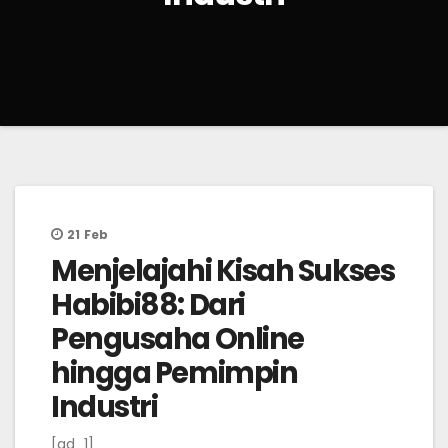
21
Feb
Menjelajahi Kisah Sukses
Habibi88: Dari
Pengusaha Online
hingga Pemimpin
Industri
[ad_1]