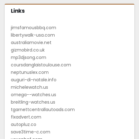
Links
jimsfamousbbq.com
libertywalk-usa.com
australiamovie.net
gizmobird.co.uk
mp3djsong.com
coursdanglaistoulouse.com
neptunuslex.com
auguri-di-natale.info
michelewatch.us
omega--watches.us
breitling-watches.us
tgarnettcentrallautoads.com
fixadvert.com
autopluz.co
save3time-c.com