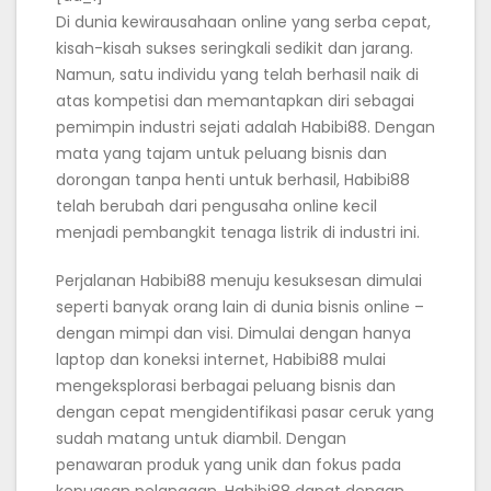
Di dunia kewirausahaan online yang serba cepat,
kisah-kisah sukses seringkali sedikit dan jarang.
Namun, satu individu yang telah berhasil naik di
atas kompetisi dan memantapkan diri sebagai
pemimpin industri sejati adalah Habibi88. Dengan
mata yang tajam untuk peluang bisnis dan
dorongan tanpa henti untuk berhasil, Habibi88
telah berubah dari pengusaha online kecil
menjadi pembangkit tenaga listrik di industri ini.
Perjalanan Habibi88 menuju kesuksesan dimulai
seperti banyak orang lain di dunia bisnis online –
dengan mimpi dan visi. Dimulai dengan hanya
laptop dan koneksi internet, Habibi88 mulai
mengeksplorasi berbagai peluang bisnis dan
dengan cepat mengidentifikasi pasar ceruk yang
sudah matang untuk diambil. Dengan
penawaran produk yang unik dan fokus pada