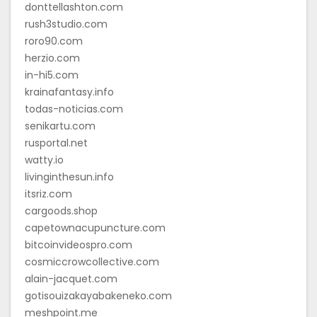
donttellashton.com
rush3studio.com
roro90.com
herzio.com
in-hi5.com
krainafantasy.info
todas-noticias.com
senikartu.com
rusportal.net
watty.io
livinginthesun.info
itsriz.com
cargoods.shop
capetownacupuncture.com
bitcoinvideospro.com
cosmiccrowcollective.com
alain-jacquet.com
gotisouizakayabakeneko.com
meshpoint.me