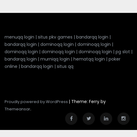
menuqq login
|
situs pkv games
|
bandarqq login
|
bandarqq login
|
dominoqq login
|
dominoqq login
|
dominoqq login
|
dominoqq login
|
dominoqq login
|
pg slot
|
bandarqq login
|
murniqq login
|
hematqq login
|
poker
online
|
bandarqq login
|
situs qq
|
Theme: Ferry by
Proudly powered by WordPress
.
Themeansar