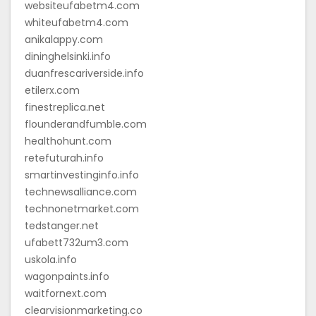
websiteufabetm4.com
whiteufabetm4.com
anikalappy.com
dininghelsinki.info
duanfrescariverside.info
etilerx.com
finestreplica.net
flounderandfumble.com
healthohunt.com
retefuturah.info
smartinvestinginfo.info
technewsalliance.com
technonetmarket.com
tedstanger.net
ufabett732um3.com
uskola.info
wagonpaints.info
waitfornext.com
clearvisionmarketing.co