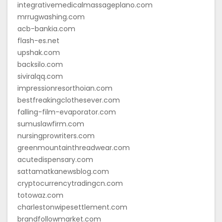
integrativemedicalmassageplano.com
mrrugwashing.com
acb-bankia.com
flash-es.net
upshak.com
backsilo.com
siviralqq.com
impressionresorthoian.com
bestfreakingclothesever.com
falling-film-evaporator.com
sumuslawfirm.com
nursingprowriters.com
greenmountainthreadwear.com
acutedispensary.com
sattamatkanewsblog.com
cryptocurrencytradingcn.com
totowaz.com
charlestonwipesettlement.com
brandfollowmarket.com