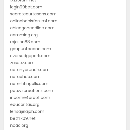
login99bet.com
secretcourtesans.com
onlinebahisforum1.com
chicagoheadline.com
camming.org
rajalion88.com
goupuntacana.com
riversedgepark.com
zaseez.com
catchycrunch.com
nofaphub.com
nefertitingalls.com
patsyscreations.com
income4proof.com
educaritas.org
lensajelajah.com
betflik09.net
ncaq.org