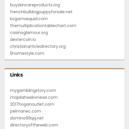
buyskincareproducts.org
frenchbulldogpuppyforsale.net
kogamasquid.com
themultiplicationtablechart.com
casinoglamour.org
dextercoin.io
christianarticledirectory.org
5homestyle.com
Links
mygamblingstory.com
majalahwekonews.com
2017hoganoutlet.com
pelmanec.com
domino99qq.net
directoryoftheweb.com