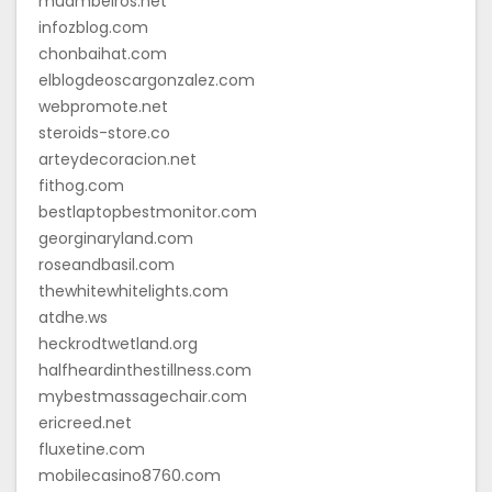
muambeiros.net
infozblog.com
chonbaihat.com
elblogdeoscargonzalez.com
webpromote.net
steroids-store.co
arteydecoracion.net
fithog.com
bestlaptopbestmonitor.com
georginaryland.com
roseandbasil.com
thewhitewhitelights.com
atdhe.ws
heckrodtwetland.org
halfheardinthestillness.com
mybestmassagechair.com
ericreed.net
fluxetine.com
mobilecasino8760.com