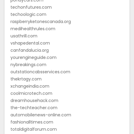
techonfutures.com
techoologic.com
raspberryketonescanada.org
medihealthrules.com
usathrill.com
vshapedental.com
canfandalucia.org
yourengineguide.com
nybreakings.com
outstationcabsservices.com
thekrtagy.com
xchangeindia.com
coolmicrotech.com
dreamhousehack.com
the-techteacher.com
automobilenews-online.com
fashionalltimes.com
totaldigitalforum.com