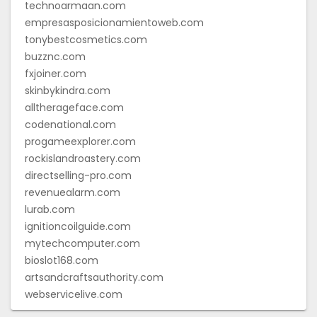
technoarmaan.com
empresasposicionamientoweb.com
tonybestcosmetics.com
buzznc.com
fxjoiner.com
skinbykindra.com
alltherageface.com
codenational.com
progameexplorer.com
rockislandroastery.com
directselling-pro.com
revenuealarm.com
lurab.com
ignitioncoilguide.com
mytechcomputer.com
bioslot168.com
artsandcraftsauthority.com
webservicelive.com