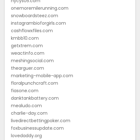
hycys05.com
onemoremilerunning.com
snowboardsteez.com
instagrambioforgirls.com
cashflowxfiles.com
kmbb10.com
getxtrem.com
weactinfo.com
meshingsocial.com
thearguer.com
marketing-mobile-app.com
floralpunchcraft.com
fiasone.com
danktankbattery.com
mealudo.com
charlie-day.com
livedirectbettingpoker.com
foxbusinessupdate.com
lovedaddy.org