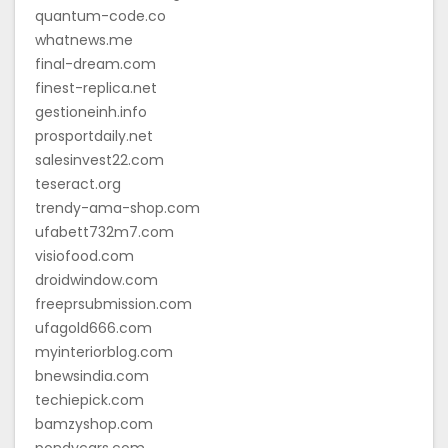
quantum-code.co
whatnews.me
final-dream.com
finest-replica.net
gestioneinh.info
prosportdaily.net
salesinvest22.com
teseract.org
trendy-ama-shop.com
ufabett732m7.com
visiofood.com
droidwindow.com
freeprsubmission.com
ufagold666.com
myinteriorblog.com
bnewsindia.com
techiepick.com
bamzyshop.com
pondycars.com