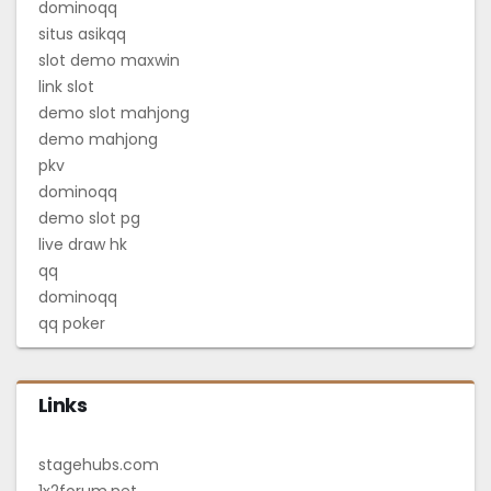
dominoqq
situs asikqq
slot demo maxwin
link slot
demo slot mahjong
demo mahjong
pkv
dominoqq
demo slot pg
live draw hk
qq
dominoqq
qq poker
Links
stagehubs.com
1x2forum.net