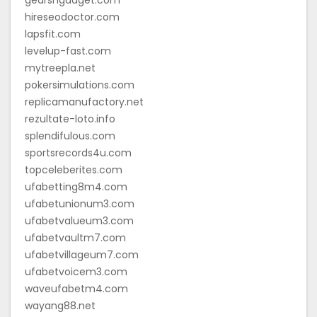
hireseodoctor.com
lapsfit.com
levelup-fast.com
mytreepla.net
pokersimulations.com
replicamanufactory.net
rezultate-loto.info
splendifulous.com
sportsrecords4u.com
topceleberites.com
ufabetting8m4.com
ufabetunionum3.com
ufabetvalueum3.com
ufabetvaultm7.com
ufabetvillageum7.com
ufabetvoicem3.com
waveufabetm4.com
wayang88.net