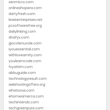
xenmicro.com
onlineshopera.com
dartyfresh.com
lewisenterprises.net
pcsoftwarefree.org
dailylinking.com
dnafyx.com
giocolenuvole.com
iyouessential.com
withloveamity.com
youlearncode.com
fxyatirim.com
abbuguide.com
technologyresult.com
webhostingoffers.org
whatszow.com
ehomeamerca.com
techintendo.com
techgreenpure.com