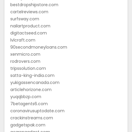
bestdropshipstore.com
cartelreviews.com
surfsway.com
nailartproduct.com
digitactseed.com
lvlcraft.com
90secondmoneyloans.com
xenmicro.com
rodrovers.com
tripssolution.com
satta-king-india.com
yukigassencanada.com
articlehorizone.com
yuqqbbzp.com
7betagents6.com
coronavirusuptodate.com
crackinstreams.com
gadgetspak.com
gearsngadget.com