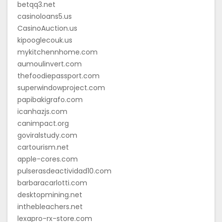
betqq3.net
casinoloans5.us
CasinoAuction.us
kipooglecouk.us
mykitchennhome.com
aumoulinvert.com
thefoodiepassport.com
superwindowproject.com
papibakigrafo.com
icanhazjs.com
canimpact.org
goviralstudy.com
cartourism.net
apple-cores.com
pulserasdeactividad10.com
barbaracarlotti.com
desktopmining.net
inthebleachers.net
lexapro-rx-store.com