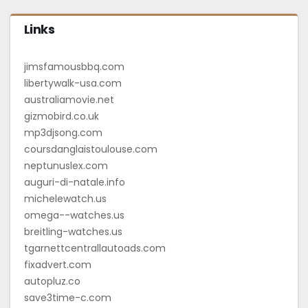
Links
jimsfamousbbq.com
libertywalk-usa.com
australiamovie.net
gizmobird.co.uk
mp3djsong.com
coursdanglaistoulouse.com
neptunuslex.com
auguri-di-natale.info
michelewatch.us
omega--watches.us
breitling-watches.us
tgarnettcentrallautoads.com
fixadvert.com
autopluz.co
save3time-c.com