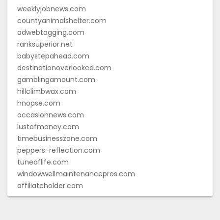
weeklyjobnews.com
countyanimalshelter.com
adwebtagging.com
ranksuperior.net
babystepahead.com
destinationoverlooked.com
gamblingamount.com
hillclimbwax.com
hnopse.com
occasionnews.com
lustofmoney.com
timebusinesszone.com
peppers-reflection.com
tuneoflife.com
windowwellmaintenancepros.com
affiliateholder.com