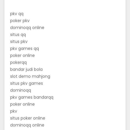
pkv qq
poker pkv
dominoqq online
situs qq
situs pkv
pkv games qq
poker online
pokerqq
bandar judi bola
slot demo mahjong
situs pkv games
dominoqq
pkv games bandarqq
poker online
pkv
situs poker online
dominoqq online