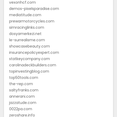
vexonhcf.com
demos-pixelsparadise.com
mediatitude.com
prewarmotorcycles.com
simracinglinks.com
dosyamerkezi.net
le-surrealisme.com
showcasebeauty.com
insurancepolicyexpert.com
statkeycompany.com
carolinadeckbuilders.com
topinvestingblog.com
top50tools.com
the-rep.com
saltyfranks.com
annerani.com
jazzatude.com
0022pa.com
zeroshare.info