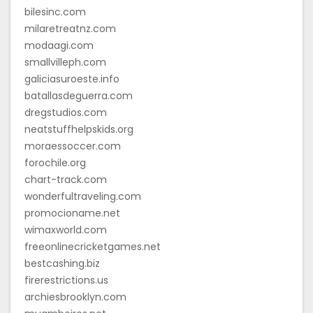
bilesinc.com
milaretreatnz.com
modaagi.com
smallvilleph.com
galiciasuroeste.info
batallasdeguerra.com
dregstudios.com
neatstuffhelpskids.org
moraessoccer.com
forochile.org
chart-track.com
wonderfultraveling.com
promocioname.net
wimaxworld.com
freeonlinecricketgames.net
bestcashing.biz
firerestrictions.us
archiesbrooklyn.com