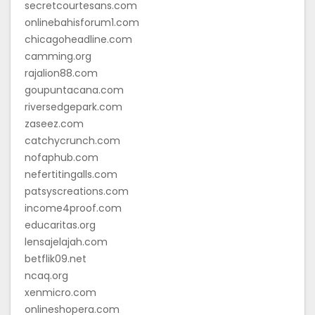
secretcourtesans.com
onlinebahisforum1.com
chicagoheadline.com
camming.org
rajalion88.com
goupuntacana.com
riversedgepark.com
zaseez.com
catchycrunch.com
nofaphub.com
nefertitingalls.com
patsyscreations.com
income4proof.com
educaritas.org
lensajelajah.com
betflik09.net
ncaq.org
xenmicro.com
onlineshopera.com