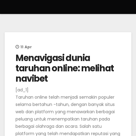
11
Apr
Menavigasi dunia
taruhan online: melihat
navibet
[ad_1]
Taruhan online telah menjadi semakin populer
selama bertahun -tahun, dengan banyak situs
web dan platform yang menawarkan berbagai
peluang untuk menempatkan taruhan pada
berbagai olahraga dan acara. Salah satu
platform yang telah mendapatkan reputasi yang