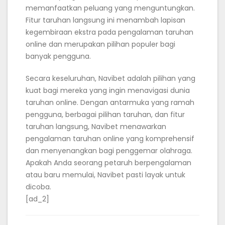
memanfaatkan peluang yang menguntungkan.
Fitur taruhan langsung ini menambah lapisan
kegembiraan ekstra pada pengalaman taruhan
online dan merupakan pilihan populer bagi
banyak pengguna.
Secara keseluruhan, Navibet adalah pilihan yang
kuat bagi mereka yang ingin menavigasi dunia
taruhan online. Dengan antarmuka yang ramah
pengguna, berbagai pilihan taruhan, dan fitur
taruhan langsung, Navibet menawarkan
pengalaman taruhan online yang komprehensif
dan menyenangkan bagi penggemar olahraga.
Apakah Anda seorang petaruh berpengalaman
atau baru memulai, Navibet pasti layak untuk
dicoba.
[ad_2]