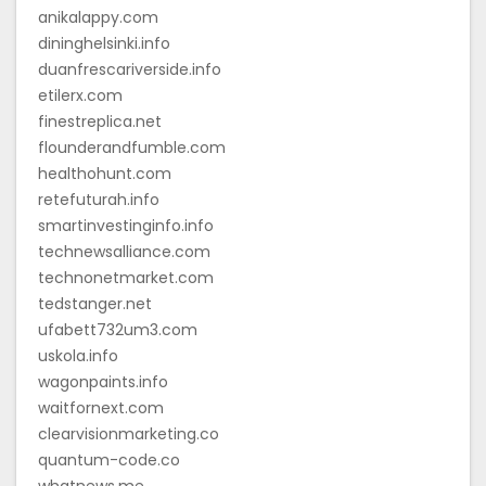
anikalappy.com
dininghelsinki.info
duanfrescariverside.info
etilerx.com
finestreplica.net
flounderandfumble.com
healthohunt.com
retefuturah.info
smartinvestinginfo.info
technewsalliance.com
technonetmarket.com
tedstanger.net
ufabett732um3.com
uskola.info
wagonpaints.info
waitfornext.com
clearvisionmarketing.co
quantum-code.co
whatnews.me