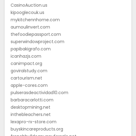
CasinoAuction.us
kipooglecouk.us
mykitchennhome.com
aumoulinvert.com
thefoodiepassport.com
superwindowproject.com
papibakigrafo.com
icanhazjs.com
canimpact.org
goviralstudy.com
cartourism.net
apple-cores.com
pulserasdeactividad10.com
barbaracarlotti.com
desktopmining.net
inthebleachers.net
lexapro-rx-store.com
buyskincareproducts.org