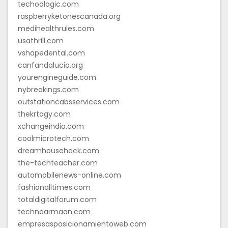
techoologic.com
raspberryketonescanada.org
medihealthrules.com
usathrill.com
vshapedental.com
canfandalucia.org
yourengineguide.com
nybreakings.com
outstationcabsservices.com
thekrtagy.com
xchangeindia.com
coolmicrotech.com
dreamhousehack.com
the-techteacher.com
automobilenews-online.com
fashionalltimes.com
totaldigitalforum.com
technoarmaan.com
empresasposicionamientoweb.com