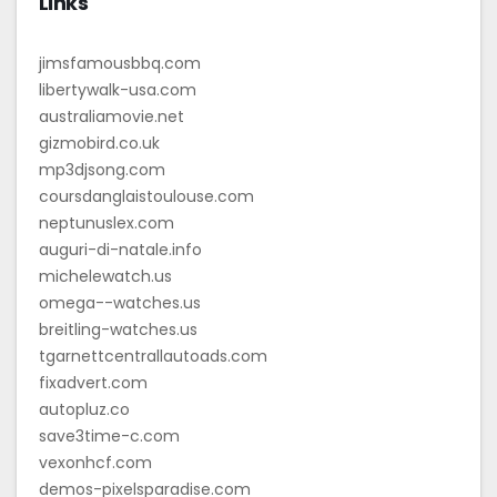
Links
jimsfamousbbq.com
libertywalk-usa.com
australiamovie.net
gizmobird.co.uk
mp3djsong.com
coursdanglaistoulouse.com
neptunuslex.com
auguri-di-natale.info
michelewatch.us
omega--watches.us
breitling-watches.us
tgarnettcentrallautoads.com
fixadvert.com
autopluz.co
save3time-c.com
vexonhcf.com
demos-pixelsparadise.com