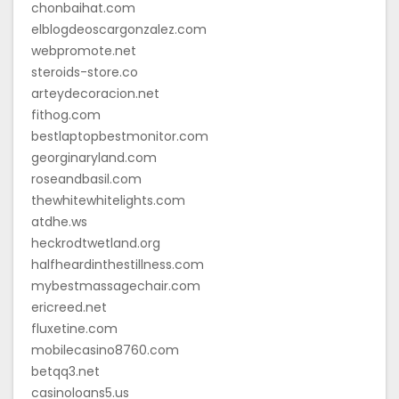
chonbaihat.com
elblogdeoscargonzalez.com
webpromote.net
steroids-store.co
arteydecoracion.net
fithog.com
bestlaptopbestmonitor.com
georginaryland.com
roseandbasil.com
thewhitewhitelights.com
atdhe.ws
heckrodtwetland.org
halfheardinthestillness.com
mybestmassagechair.com
ericreed.net
fluxetine.com
mobilecasino8760.com
betqq3.net
casinoloans5.us