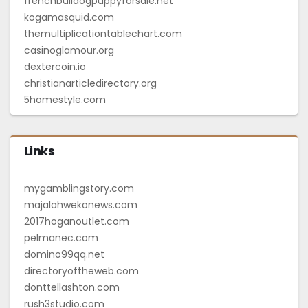
frenchbulldogpuppyforsale.net
kogamasquid.com
themultiplicationtablechart.com
casinoglamour.org
dextercoin.io
christianarticledirectory.org
5homestyle.com
Links
mygamblingstory.com
majalahwekonews.com
2017hoganoutlet.com
pelmanec.com
domino99qq.net
directoryoftheweb.com
donttellashton.com
rush3studio.com