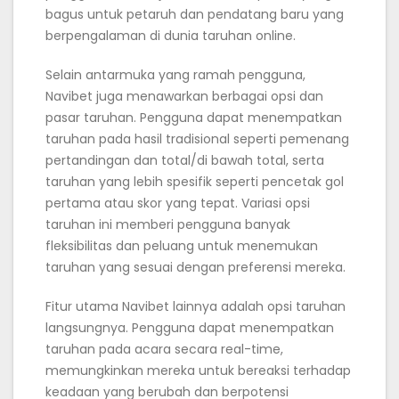
bagus untuk petaruh dan pendatang baru yang
berpengalaman di dunia taruhan online.
Selain antarmuka yang ramah pengguna,
Navibet juga menawarkan berbagai opsi dan
pasar taruhan. Pengguna dapat menempatkan
taruhan pada hasil tradisional seperti pemenang
pertandingan dan total/di bawah total, serta
taruhan yang lebih spesifik seperti pencetak gol
pertama atau skor yang tepat. Variasi opsi
taruhan ini memberi pengguna banyak
fleksibilitas dan peluang untuk menemukan
taruhan yang sesuai dengan preferensi mereka.
Fitur utama Navibet lainnya adalah opsi taruhan
langsungnya. Pengguna dapat menempatkan
taruhan pada acara secara real-time,
memungkinkan mereka untuk bereaksi terhadap
keadaan yang berubah dan berpotensi