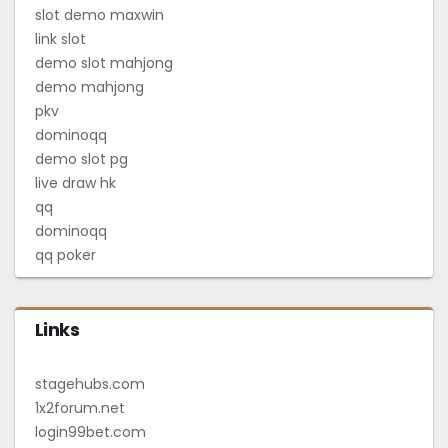
slot demo maxwin
link slot
demo slot mahjong
demo mahjong
pkv
dominoqq
demo slot pg
live draw hk
qq
dominoqq
qq poker
Links
stagehubs.com
1x2forum.net
login99bet.com