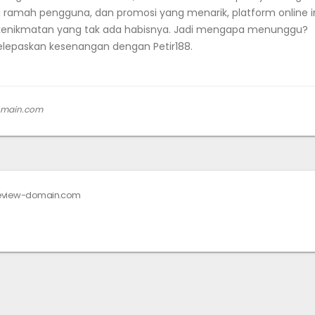
amah pengguna, dan promosi yang menarik, platform online i
 kenikmatan yang tak ada habisnya. Jadi mengapa menunggu?
melepaskan kesenangan dengan Petir188.
omain.com
eview-domain.com