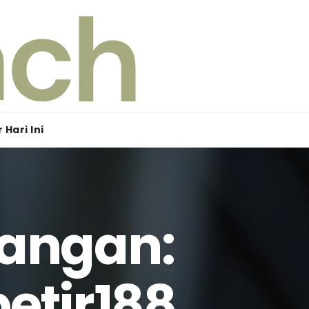
 Hari Ini
angan:
etir188