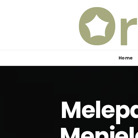
Skip
to
content
Home
Melep
Menjel