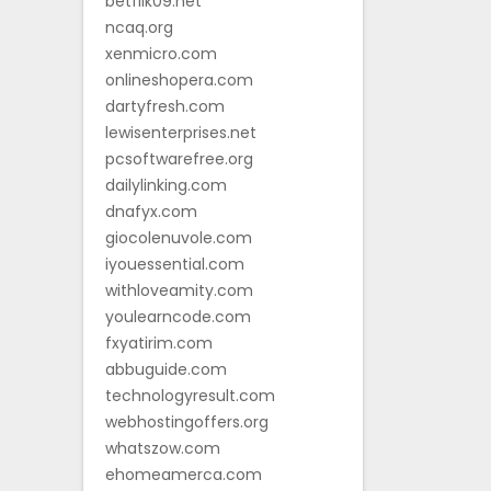
betflik09.net
ncaq.org
xenmicro.com
onlineshopera.com
dartyfresh.com
lewisenterprises.net
pcsoftwarefree.org
dailylinking.com
dnafyx.com
giocolenuvole.com
iyouessential.com
withloveamity.com
youlearncode.com
fxyatirim.com
abbuguide.com
technologyresult.com
webhostingoffers.org
whatszow.com
ehomeamerca.com