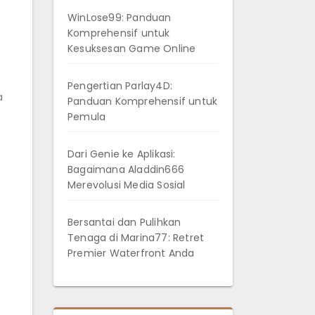
WinLose99: Panduan
Komprehensif untuk
Kesuksesan Game Online
Pengertian Parlay4D:
a
Panduan Komprehensif untuk
Pemula
Dari Genie ke Aplikasi:
Bagaimana Aladdin666
Merevolusi Media Sosial
Bersantai dan Pulihkan
Tenaga di Marina77: Retret
Premier Waterfront Anda