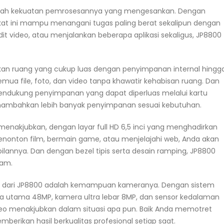
adalah kekuatan pemrosesannya yang mengesankan. Dengan
kat ini mampu menangani tugas paling berat sekalipun dengan
 video, atau menjalankan beberapa aplikasi sekaligus, JP8800
an ruang yang cukup luas dengan penyimpanan internal hingg
ua file, foto, dan video tanpa khawatir kehabisan ruang. Dan
 mendukung penyimpanan yang dapat diperluas melalui kartu
nambahkan lebih banyak penyimpanan sesuai kebutuhan.
nakjubkan, dengan layar full HD 6,5 inci yang menghadirkan
menonton film, bermain game, atau menjelajahi web, Anda akan
ilannya. Dan dengan bezel tipis serta desain ramping, JP8800
gam.
ik dari JP8800 adalah kemampuan kameranya. Dengan sistem
 utama 48MP, kamera ultra lebar 8MP, dan sensor kedalaman
eo menakjubkan dalam situasi apa pun. Baik Anda memotret
mberikan hasil berkualitas profesional setiap saat.