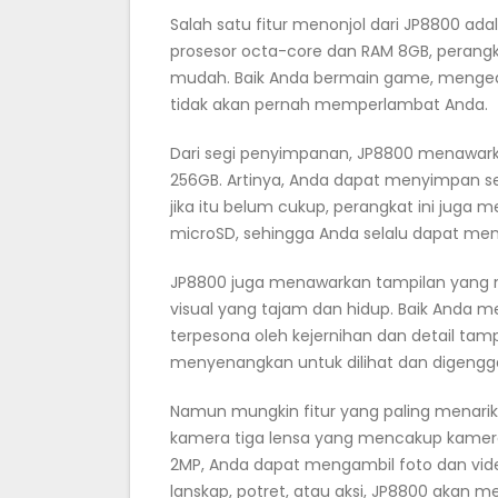
Salah satu fitur menonjol dari JP8800 
prosesor octa-core dan RAM 8GB, perang
mudah. Baik Anda bermain game, mengedit
tidak akan pernah memperlambat Anda.
Dari segi penyimpanan, JP8800 menawark
256GB. Artinya, Anda dapat menyimpan sem
jika itu belum cukup, perangkat ini juga
microSD, sehingga Anda selalu dapat me
JP8800 juga menawarkan tampilan yang me
visual yang tajam dan hidup. Baik Anda 
terpesona oleh kejernihan dan detail tamp
menyenangkan untuk dilihat dan digeng
Namun mungkin fitur yang paling menar
kamera tiga lensa yang mencakup kamera
2MP, Anda dapat mengambil foto dan vid
lanskap, potret, atau aksi, JP8800 akan me