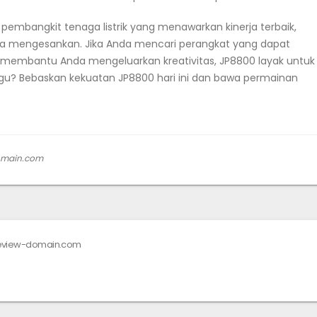
embangkit tenaga listrik yang menawarkan kinerja terbaik,
 mengesankan. Jika Anda mencari perangkat yang dapat
membantu Anda mengeluarkan kreativitas, JP8800 layak untuk
u? Bebaskan kekuatan JP8800 hari ini dan bawa permainan
omain.com
eview-domain.com