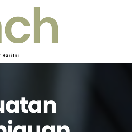
 Hari Ini
uatan
njauan