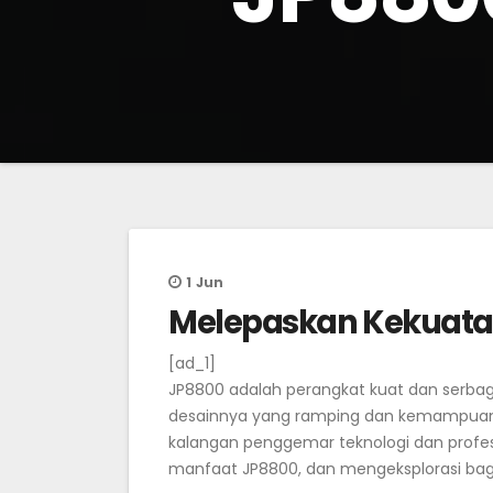
1
Jun
Melepaskan Kekuatan
[ad_1]
JP8800 adalah perangkat kuat dan serba
desainnya yang ramping dan kemampuan pe
kalangan penggemar teknologi dan profesio
manfaat JP8800, dan mengeksplorasi ba