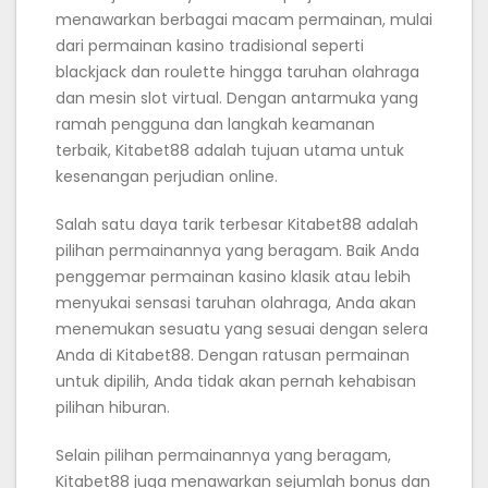
menawarkan berbagai macam permainan, mulai
dari permainan kasino tradisional seperti
blackjack dan roulette hingga taruhan olahraga
dan mesin slot virtual. Dengan antarmuka yang
ramah pengguna dan langkah keamanan
terbaik, Kitabet88 adalah tujuan utama untuk
kesenangan perjudian online.
Salah satu daya tarik terbesar Kitabet88 adalah
pilihan permainannya yang beragam. Baik Anda
penggemar permainan kasino klasik atau lebih
menyukai sensasi taruhan olahraga, Anda akan
menemukan sesuatu yang sesuai dengan selera
Anda di Kitabet88. Dengan ratusan permainan
untuk dipilih, Anda tidak akan pernah kehabisan
pilihan hiburan.
Selain pilihan permainannya yang beragam,
Kitabet88 juga menawarkan sejumlah bonus dan