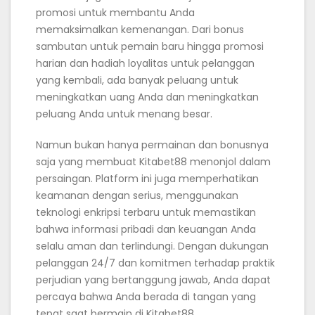
promosi untuk membantu Anda
memaksimalkan kemenangan. Dari bonus
sambutan untuk pemain baru hingga promosi
harian dan hadiah loyalitas untuk pelanggan
yang kembali, ada banyak peluang untuk
meningkatkan uang Anda dan meningkatkan
peluang Anda untuk menang besar.
Namun bukan hanya permainan dan bonusnya
saja yang membuat Kitabet88 menonjol dalam
persaingan. Platform ini juga memperhatikan
keamanan dengan serius, menggunakan
teknologi enkripsi terbaru untuk memastikan
bahwa informasi pribadi dan keuangan Anda
selalu aman dan terlindungi. Dengan dukungan
pelanggan 24/7 dan komitmen terhadap praktik
perjudian yang bertanggung jawab, Anda dapat
percaya bahwa Anda berada di tangan yang
tepat saat bermain di Kitabet88.