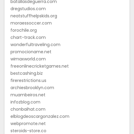
batallasdeguerra.com
dregstudios.com
neatstuffhelpskids.org
moraessoccer.com
forochile.org
chart-track.com
wonderfultraveling.com
promocioname.net
wimaxworld.com
freeonlinecricketgames.net
bestcashing.biz
firerestrictions.us
archiesbrooklyn.com
muambeiros.net
infozblog.com
chonbaihat.com
elblogdeoscargonzalez.com
webpromote.net
steroids-store.co