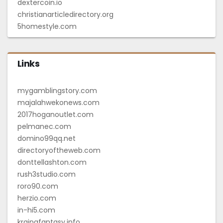
dextercoin.io
christianarticledirectory.org
5homestyle.com
Links
mygamblingstory.com
majalahwekonews.com
2017hoganoutlet.com
pelmanec.com
domino99qq.net
directoryoftheweb.com
donttellashton.com
rush3studio.com
roro90.com
herzio.com
in-hi5.com
krainafantasy.info