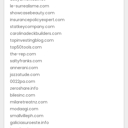
le-surrealisme.com
showcasebeauty.com
insurancepolicyexpert.com
statkeycompany.com
carolinadeckbuilders.com
topinvestingblog.com
top50tools.com
the-rep.com
saltyfranks.com
annerani.com
jazzatude.com
0022pa.com
zeroshare.info
bilesinc.com
milaretreatnz.com
modaagi.com
smallvilleph.com
galiciasuroeste.info