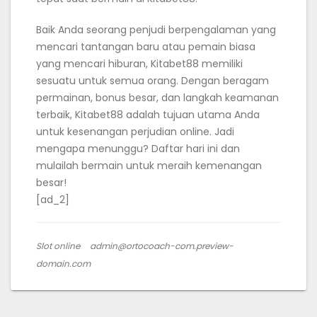
Baik Anda seorang penjudi berpengalaman yang
mencari tantangan baru atau pemain biasa
yang mencari hiburan, Kitabet88 memiliki
sesuatu untuk semua orang. Dengan beragam
permainan, bonus besar, dan langkah keamanan
terbaik, Kitabet88 adalah tujuan utama Anda
untuk kesenangan perjudian online. Jadi
mengapa menunggu? Daftar hari ini dan
mulailah bermain untuk meraih kemenangan
besar!
[ad_2]
Slot online
admin@ortocoach-com.preview-
domain.com