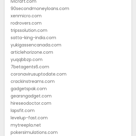
lvlcraft.com
90secondmoneyloans.com
xenmicro.com
rodrovers.com
tripssolution.com
satta-king-india.com
yukigassencanada.com
articlehorizone.com
yuqqbbzp.com
7betagents6.com
coronavirusuptodate.com
crackinstreams.com
gadgetspak.com
gearsngadget.com
hireseodoctor.com
lapsfit.com
levelup-fast.com
mytreepla.net
pokersimulations.com