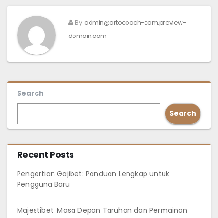
By
admin@ortocoach-com.preview-
domain.com
Search
Search
Recent Posts
Pengertian Gajibet: Panduan Lengkap untuk
Pengguna Baru
Majestibet: Masa Depan Taruhan dan Permainan