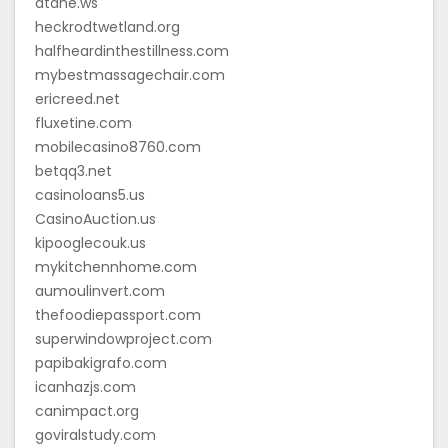
atdhe.ws
heckrodtwetland.org
halfheardinthestillness.com
mybestmassagechair.com
ericreed.net
fluxetine.com
mobilecasino8760.com
betqq3.net
casinoloans5.us
CasinoAuction.us
kipooglecouk.us
mykitchennhome.com
aumoulinvert.com
thefoodiepassport.com
superwindowproject.com
papibakigrafo.com
icanhazjs.com
canimpact.org
goviralstudy.com