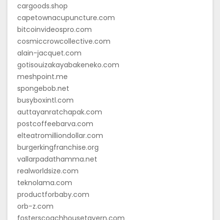
cargoods.shop
capetownacupuncture.com
bitcoinvideospro.com
cosmiccrowcollective.com
alain-jacquet.com
gotisouizakayabakeneko.com
meshpoint.me
spongebob.net
busyboxintl.com
auttayanratchapak.com
postcoffeebarva.com
elteatromilliondollar.com
burgerkingfranchise.org
vallarpadathamma.net
realworldsize.com
teknolama.com
productforbaby.com
orb-z.com
fosterscoachhousetavern.com