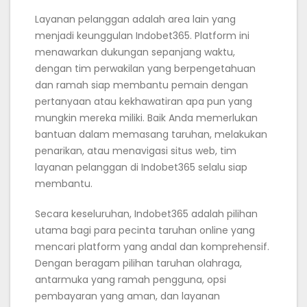
Layanan pelanggan adalah area lain yang
menjadi keunggulan Indobet365. Platform ini
menawarkan dukungan sepanjang waktu,
dengan tim perwakilan yang berpengetahuan
dan ramah siap membantu pemain dengan
pertanyaan atau kekhawatiran apa pun yang
mungkin mereka miliki. Baik Anda memerlukan
bantuan dalam memasang taruhan, melakukan
penarikan, atau menavigasi situs web, tim
layanan pelanggan di Indobet365 selalu siap
membantu.
Secara keseluruhan, Indobet365 adalah pilihan
utama bagi para pecinta taruhan online yang
mencari platform yang andal dan komprehensif.
Dengan beragam pilihan taruhan olahraga,
antarmuka yang ramah pengguna, opsi
pembayaran yang aman, dan layanan