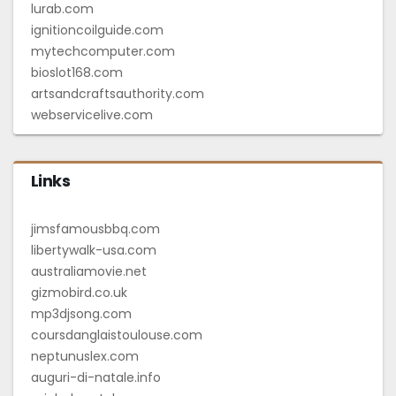
lurab.com
ignitioncoilguide.com
mytechcomputer.com
bioslot168.com
artsandcraftsauthority.com
webservicelive.com
Links
jimsfamousbbq.com
libertywalk-usa.com
australiamovie.net
gizmobird.co.uk
mp3djsong.com
coursdanglaistoulouse.com
neptunuslex.com
auguri-di-natale.info