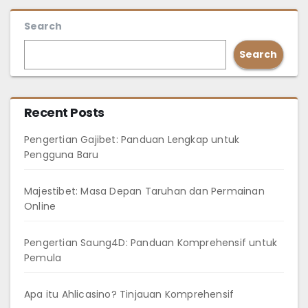
Search
Search
Recent Posts
Pengertian Gajibet: Panduan Lengkap untuk
Pengguna Baru
Majestibet: Masa Depan Taruhan dan Permainan
Online
Pengertian Saung4D: Panduan Komprehensif untuk
Pemula
Apa itu Ahlicasino? Tinjauan Komprehensif