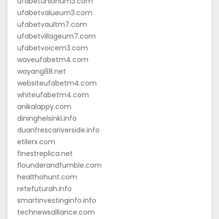
ufabetunionum3.com
ufabetvalueum3.com
ufabetvaultm7.com
ufabetvillageum7.com
ufabetvoicem3.com
waveufabetm4.com
wayang88.net
websiteufabetm4.com
whiteufabetm4.com
anikalappy.com
dininghelsinki.info
duanfrescariverside.info
etilerx.com
finestreplica.net
flounderandfumble.com
healthohunt.com
retefuturah.info
smartinvestinginfo.info
technewsalliance.com