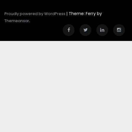
|
Theme: Ferry by
Proudly powered by WordPress
.
Themeansar