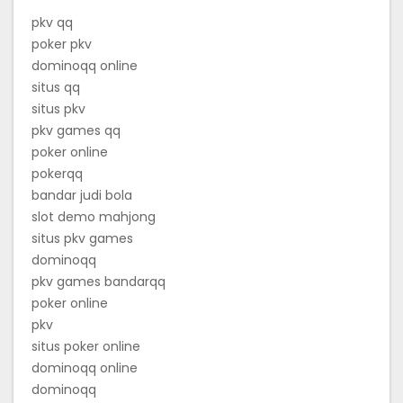
pkv qq
poker pkv
dominoqq online
situs qq
situs pkv
pkv games qq
poker online
pokerqq
bandar judi bola
slot demo mahjong
situs pkv games
dominoqq
pkv games bandarqq
poker online
pkv
situs poker online
dominoqq online
dominoqq