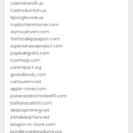
casinoloans5.us
CasinoAuction.us
kipooglecouk.us
mykitchennhome.com
aumoulinvert.com
thefoodiepassport.com
superwindowproject.com
papibakigrafo.com
icanhazjs.com
canimpact.org
goviralstudy.com
cartourism.net
apple-cores.com
pulserasdeactividad10.com
barbaracarlotti.com
desktopmining.net
inthebleachers.net
lexapro-rx-store.com
buyskincareproducts.org