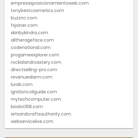
empresasposicionamientoweb.com
tonybestcosmetics.com
buzznc.com
fxjoiner.com
skinbykindra.com
alltherageface.com
codenational.com
progameexplorer.com
rockislandroastery.com
directselling-pro.com
revenuealarm.com
lurab.com
ignitioncoilguide.com
mytechcomputer.com
bioslot168.com
artsandcraftsauthority.com
webservicelive.com