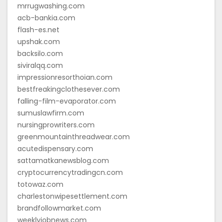
mrrugwashing.com
acb-bankia.com
flash-es.net
upshak.com
backsilo.com
siviralqq.com
impressionresorthoian.com
bestfreakingclothesever.com
falling-film-evaporator.com
sumuslawfirm.com
nursingprowriters.com
greenmountainthreadwear.com
acutedispensary.com
sattamatkanewsblog.com
cryptocurrencytradingcn.com
totowaz.com
charlestonwipesettlement.com
brandfollowmarket.com
weeklyjobnews.com