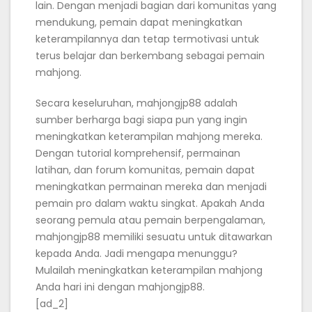
lain. Dengan menjadi bagian dari komunitas yang
mendukung, pemain dapat meningkatkan
keterampilannya dan tetap termotivasi untuk
terus belajar dan berkembang sebagai pemain
mahjong.
Secara keseluruhan, mahjongjp88 adalah
sumber berharga bagi siapa pun yang ingin
meningkatkan keterampilan mahjong mereka.
Dengan tutorial komprehensif, permainan
latihan, dan forum komunitas, pemain dapat
meningkatkan permainan mereka dan menjadi
pemain pro dalam waktu singkat. Apakah Anda
seorang pemula atau pemain berpengalaman,
mahjongjp88 memiliki sesuatu untuk ditawarkan
kepada Anda. Jadi mengapa menunggu?
Mulailah meningkatkan keterampilan mahjong
Anda hari ini dengan mahjongjp88.
[ad_2]