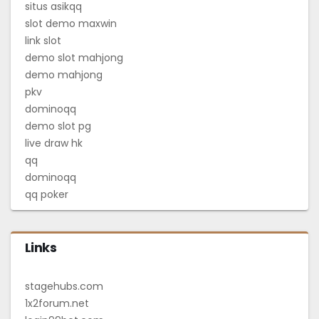
situs asikqq
slot demo maxwin
link slot
demo slot mahjong
demo mahjong
pkv
dominoqq
demo slot pg
live draw hk
qq
dominoqq
qq poker
Links
stagehubs.com
1x2forum.net