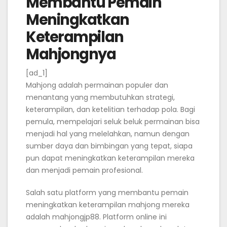
Membantu Pemain
Meningkatkan
Keterampilan
Mahjongnya
[ad_1]
Mahjong adalah permainan populer dan
menantang yang membutuhkan strategi,
keterampilan, dan ketelitian terhadap pola. Bagi
pemula, mempelajari seluk beluk permainan bisa
menjadi hal yang melelahkan, namun dengan
sumber daya dan bimbingan yang tepat, siapa
pun dapat meningkatkan keterampilan mereka
dan menjadi pemain profesional.
Salah satu platform yang membantu pemain
meningkatkan keterampilan mahjong mereka
adalah mahjongjp88. Platform online ini