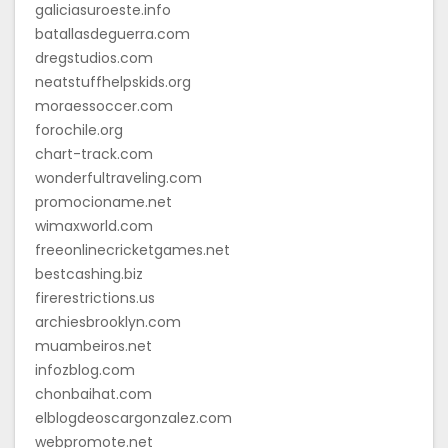
galiciasuroeste.info
batallasdeguerra.com
dregstudios.com
neatstuffhelpskids.org
moraessoccer.com
forochile.org
chart-track.com
wonderfultraveling.com
promocioname.net
wimaxworld.com
freeonlinecricketgames.net
bestcashing.biz
firerestrictions.us
archiesbrooklyn.com
muambeiros.net
infozblog.com
chonbaihat.com
elblogdeoscargonzalez.com
webpromote.net