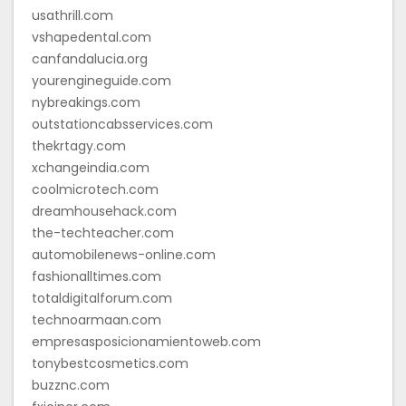
usathrill.com
vshapedental.com
canfandalucia.org
yourengineguide.com
nybreakings.com
outstationcabsservices.com
thekrtagy.com
xchangeindia.com
coolmicrotech.com
dreamhousehack.com
the-techteacher.com
automobilenews-online.com
fashionalltimes.com
totaldigitalforum.com
technoarmaan.com
empresasposicionamientoweb.com
tonybestcosmetics.com
buzznc.com