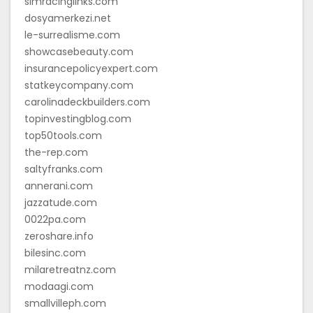
simracinglinks.com
dosyamerkezi.net
le-surrealisme.com
showcasebeauty.com
insurancepolicyexpert.com
statkeycompany.com
carolinadeckbuilders.com
topinvestingblog.com
top50tools.com
the-rep.com
saltyfranks.com
annerani.com
jazzatude.com
0022pa.com
zeroshare.info
bilesinc.com
milaretreatnz.com
modaagi.com
smallvilleph.com