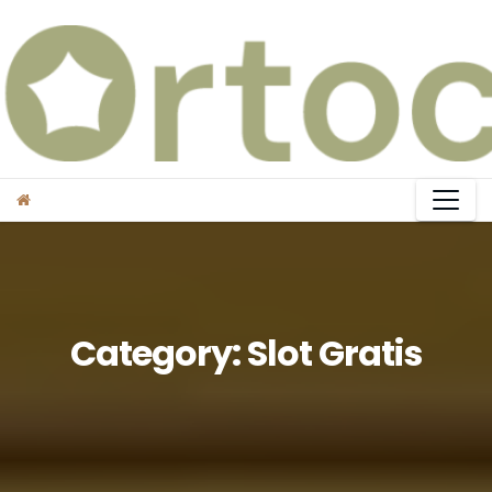
Skip
to
content
Category:
Slot Gratis