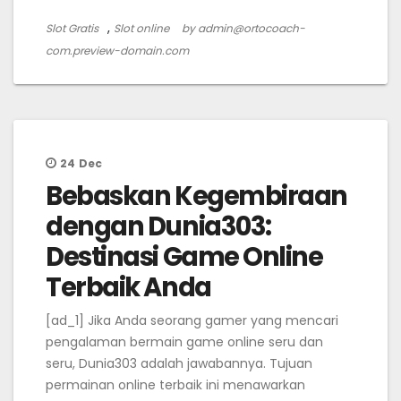
,
Slot Gratis
Slot online
by
admin@ortocoach-
com.preview-domain.com
24
Dec
Bebaskan Kegembiraan
dengan Dunia303:
Destinasi Game Online
Terbaik Anda
[ad_1] Jika Anda seorang gamer yang mencari
pengalaman bermain game online seru dan
seru, Dunia303 adalah jawabannya. Tujuan
permainan online terbaik ini menawarkan