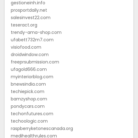
gestioneinh.info
prosportdaily.net
salesinvest22.com
teseract.org
trendy-ama-shop.com
ufabett732m7.com
visiofood.com
droidwindow.com
freeprsubmission.com
ufagold666.com
myinteriorblog.com
bnewsindia.com
techiepick.com
bamzyshop.com
pondycars.com
techonfutures.com
techoologic.com
raspberryketonescanada.org
medihealthrules.com