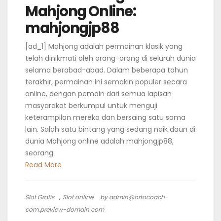
Mahjong Online:
mahjongjp88
[ad_1] Mahjong adalah permainan klasik yang
telah dinikmati oleh orang-orang di seluruh dunia
selama berabad-abad. Dalam beberapa tahun
terakhir, permainan ini semakin populer secara
online, dengan pemain dari semua lapisan
masyarakat berkumpul untuk menguji
keterampilan mereka dan bersaing satu sama
lain. Salah satu bintang yang sedang naik daun di
dunia Mahjong online adalah mahjongjp88,
seorang
Read More
,
Slot Gratis
Slot online
by
admin@ortocoach-
com.preview-domain.com