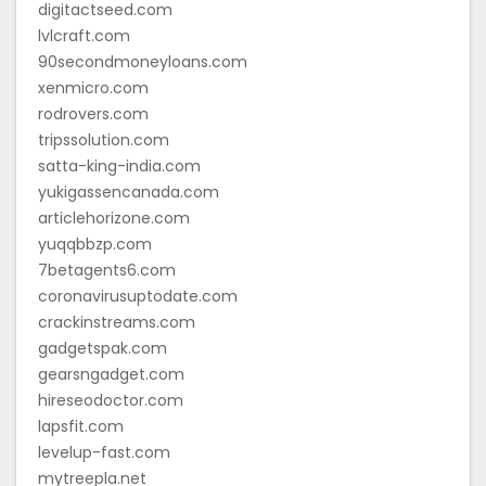
digitactseed.com
lvlcraft.com
90secondmoneyloans.com
xenmicro.com
rodrovers.com
tripssolution.com
satta-king-india.com
yukigassencanada.com
articlehorizone.com
yuqqbbzp.com
7betagents6.com
coronavirusuptodate.com
crackinstreams.com
gadgetspak.com
gearsngadget.com
hireseodoctor.com
lapsfit.com
levelup-fast.com
mytreepla.net