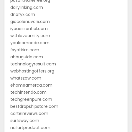
pcsoftwarefree.org
dailylinking.com
dnafyx.com
giocolenuvole.com
iyouessential.com
withloveamity.com
youlearncode.com
fxyatirim.com
abbuguide.com
technologyresult.com
webhostingoffers.org
whatszow.com
ehomeamerca.com
techintendo.com
techgreenpure.com
bestdropshipstore.com
cartelreviews.com
surfsway.com
nailartproduct.com