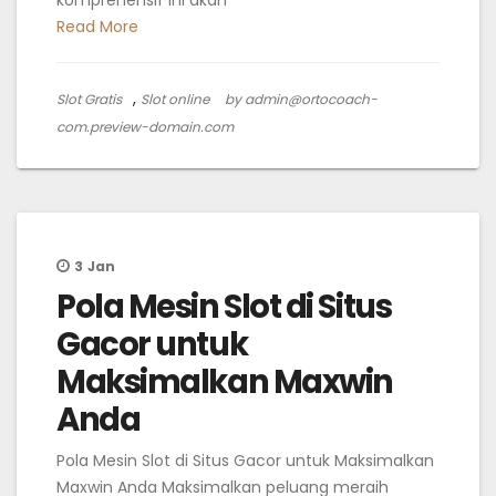
komprehensif ini akan
Read More
,
Slot Gratis
Slot online
by
admin@ortocoach-
com.preview-domain.com
3
Jan
Pola Mesin Slot di Situs
Gacor untuk
Maksimalkan Maxwin
Anda
Pola Mesin Slot di Situs Gacor untuk Maksimalkan
Maxwin Anda Maksimalkan peluang meraih