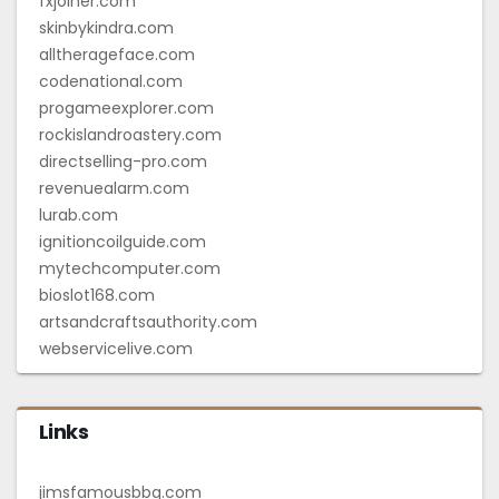
fxjoiner.com
skinbykindra.com
alltherageface.com
codenational.com
progameexplorer.com
rockislandroastery.com
directselling-pro.com
revenuealarm.com
lurab.com
ignitioncoilguide.com
mytechcomputer.com
bioslot168.com
artsandcraftsauthority.com
webservicelive.com
Links
jimsfamousbbq.com