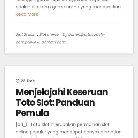
adalah platform game online yang menawarkan
Read More
,
Slot Gratis
Slot online
by
admin@ortocoach-
com.preview-domain.com
28
Dec
Menjelajahi Keseruan
Toto Slot: Panduan
Pemula
[ad_1] Toto Slot merupakan permainan slot
online populer yang mendapat banyak perhatian