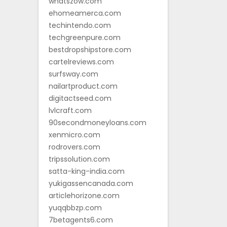
whatszow.com
ehomeamerca.com
techintendo.com
techgreenpure.com
bestdropshipstore.com
cartelreviews.com
surfsway.com
nailartproduct.com
digitactseed.com
lvlcraft.com
90secondmoneyloans.com
xenmicro.com
rodrovers.com
tripssolution.com
satta-king-india.com
yukigassencanada.com
articlehorizone.com
yuqqbbzp.com
7betagents6.com