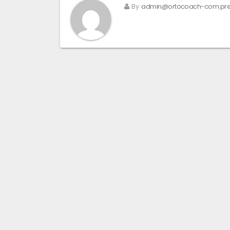
By
admin@ortocoach-com.pr