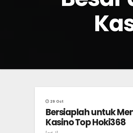
Kas
29
Oct
Bersiaplah untuk Me
Kasino Top Hoki368