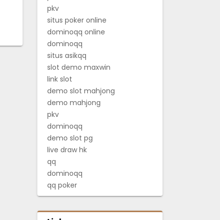
pkv
situs poker online
dominoqq online
dominoqq
situs asikqq
slot demo maxwin
link slot
demo slot mahjong
demo mahjong
pkv
dominoqq
demo slot pg
live draw hk
qq
dominoqq
qq poker