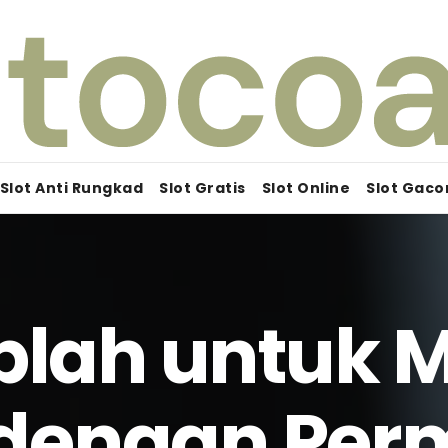
Slot Anti Rungkad
Slot Gratis
Slot Online
Slot Gacor
plah untuk
 dengan Per