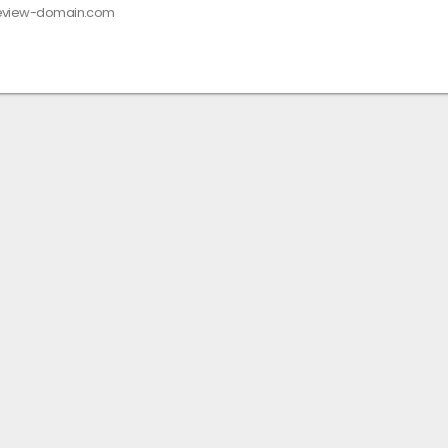
eview-domain.com