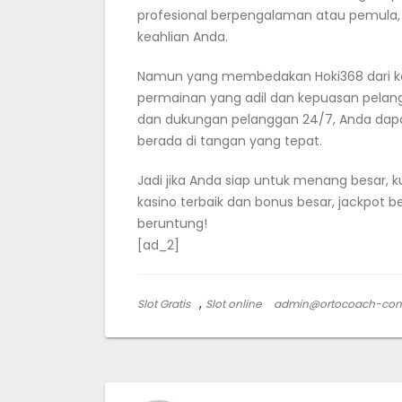
profesional berpengalaman atau pemula
keahlian Anda.
Namun yang membedakan Hoki368 dari ka
permainan yang adil dan kepuasan pelan
dan dukungan pelanggan 24/7, Anda dap
berada di tangan yang tepat.
Jadi jika Anda siap untuk menang besar, 
kasino terbaik dan bonus besar, jackpot 
beruntung!
[ad_2]
,
Slot Gratis
Slot online
admin@ortocoach-com