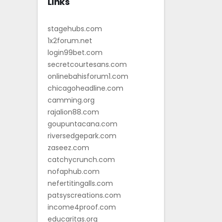
Links
stagehubs.com
1x2forum.net
login99bet.com
secretcourtesans.com
onlinebahisforum1.com
chicagoheadline.com
camming.org
rajalion88.com
goupuntacana.com
riversedgepark.com
zaseez.com
catchycrunch.com
nofaphub.com
nefertitingalls.com
patsyscreations.com
income4proof.com
educaritas.org