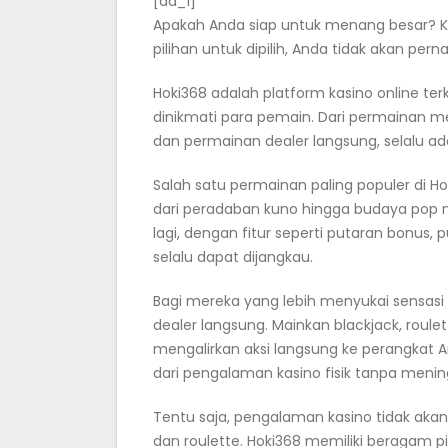
[ad_1]
Apakah Anda siap untuk menang besar? K
pilihan untuk dipilih, Anda tidak akan p
Hoki368 adalah platform kasino online 
dinikmati para pemain. Dari permainan mej
dan permainan dealer langsung, selalu ad
Salah satu permainan paling populer di Ho
dari peradaban kuno hingga budaya pop m
lagi, dengan fitur seperti putaran bonus,
selalu dapat dijangkau.
Bagi mereka yang lebih menyukai sensas
dealer langsung. Mainkan blackjack, roule
mengalirkan aksi langsung ke perangkat 
dari pengalaman kasino fisik tanpa meni
Tentu saja, pengalaman kasino tidak akan 
dan roulette. Hoki368 memiliki beragam p