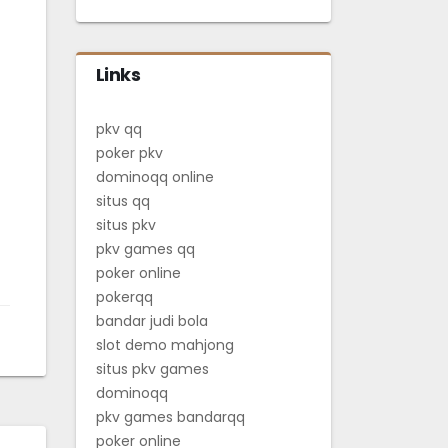
Links
pkv qq
poker pkv
dominoqq online
situs qq
situs pkv
pkv games qq
poker online
pokerqq
bandar judi bola
slot demo mahjong
situs pkv games
dominoqq
pkv games bandarqq
poker online