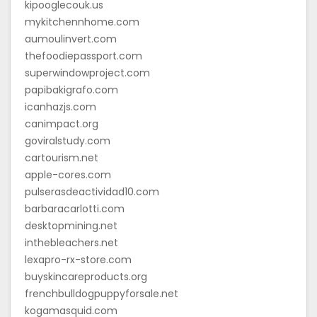
kipooglecouk.us
mykitchennhome.com
aumoulinvert.com
thefoodiepassport.com
superwindowproject.com
papibakigrafo.com
icanhazjs.com
canimpact.org
goviralstudy.com
cartourism.net
apple-cores.com
pulserasdeactividad10.com
barbaracarlotti.com
desktopmining.net
inthebleachers.net
lexapro-rx-store.com
buyskincareproducts.org
frenchbulldogpuppyforsale.net
kogamasquid.com