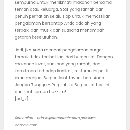
sempurna untuk menikmati makanan bersama
teman atau keluarga. Staf yang ramah dan
penuh perhatian selalu siap untuk memastikan
pengalaman bersantap Anda adalah yang
terbaik, dan musik dan suasana menambah
getaran keseluruhan.
Jadi, jika Anda mencari pengalaman burger
terbaik, tidak terlihat lagi dari burgerslot. Dengan
makanan lezat, suasana yang ramah, dan
komitmen terhadap kualitas, restoran ini pasti
akan menjadi Burger Joint favorit baru Anda.
Jangan Tunggu – Pergilah ke Burgerslot hari ini
dan lihat semua buzz itu!
[ad_2]
Slot online
admin@ortocoach-com.preview-
domain.com