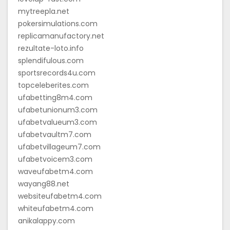
mytreepla.net
pokersimulations.com
replicamanufactory.net
rezultate-loto.info
splendifulous.com
sportsrecords4u.com
topceleberites.com
ufabetting8m4.com
ufabetunionum3.com
ufabetvalueum3.com
ufabetvaultm7.com
ufabetvillageum7.com
ufabetvoicem3.com
waveufabetm4.com
wayang88.net
websiteufabetm4.com
whiteufabetm4.com
anikalappy.com