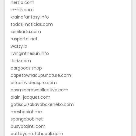
herzio.com
in-hi5.com
krainafantasy.info
todas-noticias.com
senikartu.com
rusportal.net
watty.io
livinginthesun.info
itsriz.com
cargoods.shop
capetownacupuncture.com
bitcoinvideospro.com
cosmiccrowcollective.com
alain-jacquet.com
gotisouizakayabakeneko.com
meshpoint.me
spongebob.net
busyboxintl.com
auttayanratchapak.com