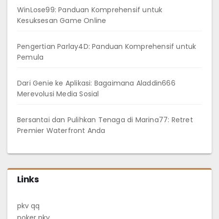
WinLose99: Panduan Komprehensif untuk
Kesuksesan Game Online
Pengertian Parlay4D: Panduan Komprehensif untuk
Pemula
Dari Genie ke Aplikasi: Bagaimana Aladdin666
Merevolusi Media Sosial
Bersantai dan Pulihkan Tenaga di Marina77: Retret
Premier Waterfront Anda
Links
pkv qq
poker pkv