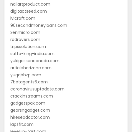
nailartproduct.com
digitactseed.com
lvlcraft.com
90secondmoneyloans.com
xenmicro.com
rodrovers.com
tripssolution.com
satta-king-india.com
yukigassencanada.com
articlehorizone.com
yuqqbbzp.com
7betagents6.com
coronavirusuptodate.com
crackinstreams.com
gadgetspak.com
gearsngadget.com
hireseodoctor.com
lapsfit.com
levelup-fast.com