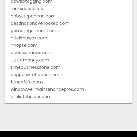
adwebtagging.com
ranksuperior.net
babystepahead.com
destinationoverlooked.com
gamblingamount.com
hillclimbwax.com
hnopse.com
occasionnews.com
lustofmoney.com
timebusinesszone.com
peppers-reflection.com
tuneoflife.com
windowwellmaintenancepros.com
affiliateholder.com