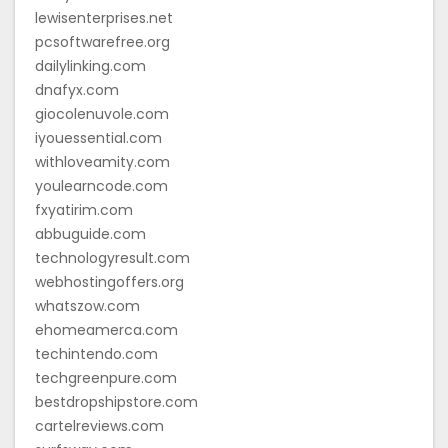
lewisenterprises.net
pcsoftwarefree.org
dailylinking.com
dnafyx.com
giocolenuvole.com
iyouessential.com
withloveamity.com
youlearncode.com
fxyatirim.com
abbuguide.com
technologyresult.com
webhostingoffers.org
whatszow.com
ehomeamerca.com
techintendo.com
techgreenpure.com
bestdropshipstore.com
cartelreviews.com