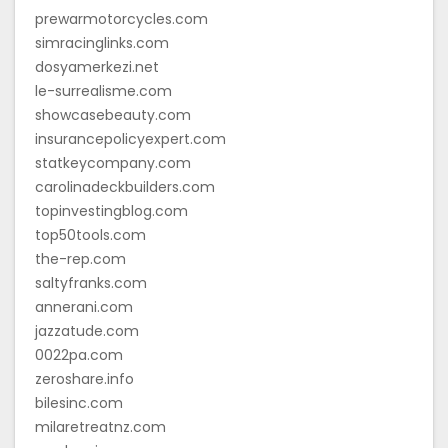
prewarmotorcycles.com
simracinglinks.com
dosyamerkezi.net
le-surrealisme.com
showcasebeauty.com
insurancepolicyexpert.com
statkeycompany.com
carolinadeckbuilders.com
topinvestingblog.com
top50tools.com
the-rep.com
saltyfranks.com
annerani.com
jazzatude.com
0022pa.com
zeroshare.info
bilesinc.com
milaretreatnz.com