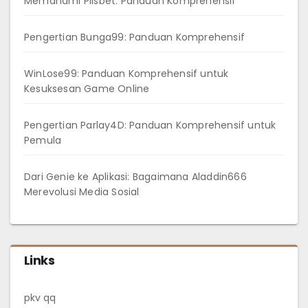
Memahami Plisbet: Panduan Komprehensif
Pengertian Bunga99: Panduan Komprehensif
WinLose99: Panduan Komprehensif untuk
Kesuksesan Game Online
Pengertian Parlay4D: Panduan Komprehensif untuk
Pemula
Dari Genie ke Aplikasi: Bagaimana Aladdin666
Merevolusi Media Sosial
Links
pkv qq