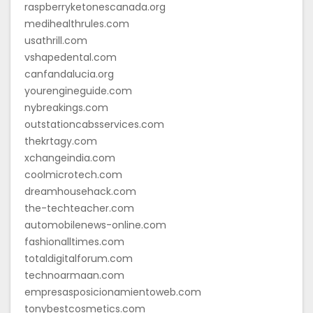
raspberryketonescanada.org
medihealthrules.com
usathrill.com
vshapedental.com
canfandalucia.org
yourengineguide.com
nybreakings.com
outstationcabsservices.com
thekrtagy.com
xchangeindia.com
coolmicrotech.com
dreamhousehack.com
the-techteacher.com
automobilenews-online.com
fashionalltimes.com
totaldigitalforum.com
technoarmaan.com
empresasposicionamientoweb.com
tonybestcosmetics.com