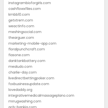
instagrambioforgirls.com
cashflowxfiles.com
kmbb10.com
getxtrem.com
weactinfo.com
meshingsocial.com
thearguer.com
marketing-mobile-app.com
floralpunchcraft.com
fiasone.com
danktankbattery.com
mealudo.com
charlie-day.com
livedirectbettingpoker.com
foxbusinessupdate.com
lovedaddy.org
integrativemedicalmassageplano.com
mrrugwashing.com
acb-bankia.com