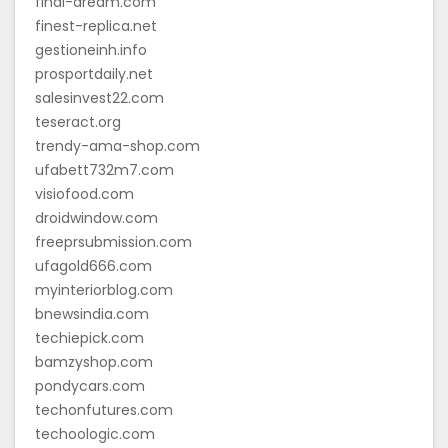
final-dream.com
finest-replica.net
gestioneinh.info
prosportdaily.net
salesinvest22.com
teseract.org
trendy-ama-shop.com
ufabett732m7.com
visiofood.com
droidwindow.com
freeprsubmission.com
ufagold666.com
myinteriorblog.com
bnewsindia.com
techiepick.com
bamzyshop.com
pondycars.com
techonfutures.com
techoologic.com