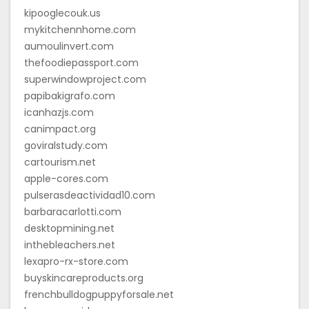
kipooglecouk.us
mykitchennhome.com
aumoulinvert.com
thefoodiepassport.com
superwindowproject.com
papibakigrafo.com
icanhazjs.com
canimpact.org
goviralstudy.com
cartourism.net
apple-cores.com
pulserasdeactividad10.com
barbaracarlotti.com
desktopmining.net
inthebleachers.net
lexapro-rx-store.com
buyskincareproducts.org
frenchbulldogpuppyforsale.net