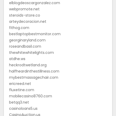
elblogdeoscargonzalez.com
webpromote.net
steroids-store.co
arteydecoracion.net
fithog.com
bestlaptopbestmonitor.com
georginaryland.com
roseandbasil.com
thewhitewhitelights.com
atdhe.ws
heckrodtwetland.org
halfheardinthestillness.com
mybestmassagechair.com
ericreed.net
fluxetine.com
mobilecasino8760.com
betqq3.net
casinoloans5.us
CasinoAuction.us