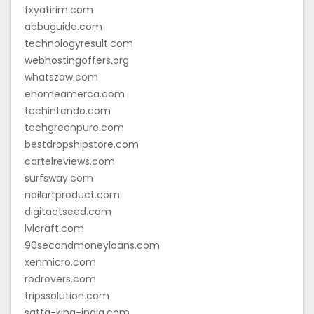
fxyatirim.com
abbuguide.com
technologyresult.com
webhostingoffers.org
whatszow.com
ehomeamerca.com
techintendo.com
techgreenpure.com
bestdropshipstore.com
cartelreviews.com
surfsway.com
nailartproduct.com
digitactseed.com
lvlcraft.com
90secondmoneyloans.com
xenmicro.com
rodrovers.com
tripssolution.com
satta-king-india.com