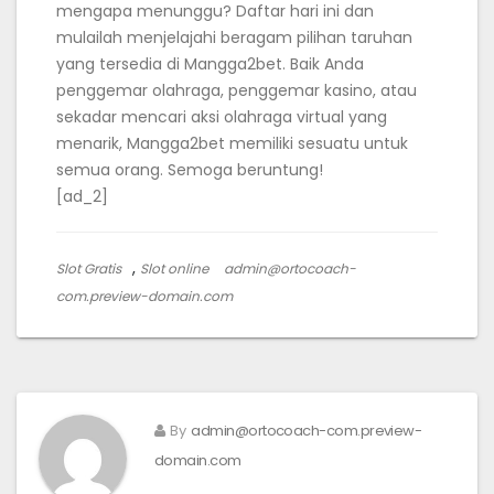
mengapa menunggu? Daftar hari ini dan
mulailah menjelajahi beragam pilihan taruhan
yang tersedia di Mangga2bet. Baik Anda
penggemar olahraga, penggemar kasino, atau
sekadar mencari aksi olahraga virtual yang
menarik, Mangga2bet memiliki sesuatu untuk
semua orang. Semoga beruntung!
[ad_2]
,
Slot Gratis
Slot online
admin@ortocoach-
com.preview-domain.com
By
admin@ortocoach-com.preview-
domain.com