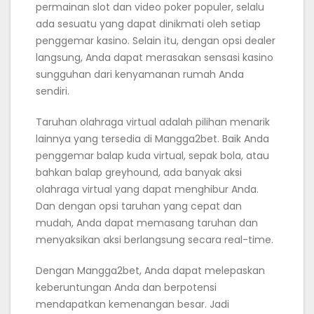
permainan slot dan video poker populer, selalu
ada sesuatu yang dapat dinikmati oleh setiap
penggemar kasino. Selain itu, dengan opsi dealer
langsung, Anda dapat merasakan sensasi kasino
sungguhan dari kenyamanan rumah Anda
sendiri.
Taruhan olahraga virtual adalah pilihan menarik
lainnya yang tersedia di Mangga2bet. Baik Anda
penggemar balap kuda virtual, sepak bola, atau
bahkan balap greyhound, ada banyak aksi
olahraga virtual yang dapat menghibur Anda.
Dan dengan opsi taruhan yang cepat dan
mudah, Anda dapat memasang taruhan dan
menyaksikan aksi berlangsung secara real-time.
Dengan Mangga2bet, Anda dapat melepaskan
keberuntungan Anda dan berpotensi
mendapatkan kemenangan besar. Jadi