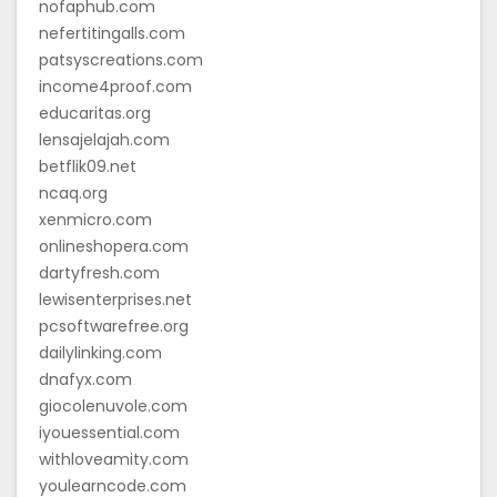
nofaphub.com
nefertitingalls.com
patsyscreations.com
income4proof.com
educaritas.org
lensajelajah.com
betflik09.net
ncaq.org
xenmicro.com
onlineshopera.com
dartyfresh.com
lewisenterprises.net
pcsoftwarefree.org
dailylinking.com
dnafyx.com
giocolenuvole.com
iyouessential.com
withloveamity.com
youlearncode.com