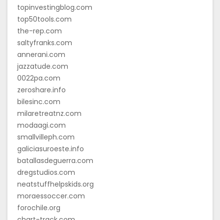
topinvestingblog.com
top50tools.com
the-rep.com
saltyfranks.com
annerani.com
jazzatude.com
0022pa.com
zeroshare.info
bilesinc.com
milaretreatnz.com
modaagi.com
smallvilleph.com
galiciasuroeste.info
batallasdeguerra.com
dregstudios.com
neatstuffhelpskids.org
moraessoccer.com
forochile.org
chart-track.com