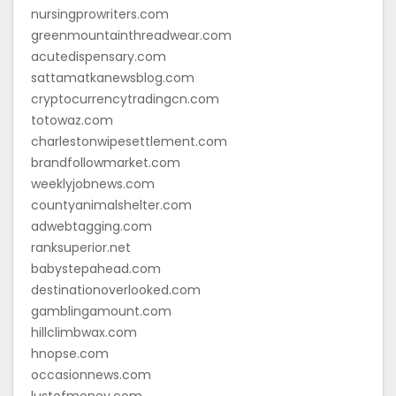
nursingprowriters.com
greenmountainthreadwear.com
acutedispensary.com
sattamatkanewsblog.com
cryptocurrencytradingcn.com
totowaz.com
charlestonwipesettlement.com
brandfollowmarket.com
weeklyjobnews.com
countyanimalshelter.com
adwebtagging.com
ranksuperior.net
babystepahead.com
destinationoverlooked.com
gamblingamount.com
hillclimbwax.com
hnopse.com
occasionnews.com
lustofmoney.com