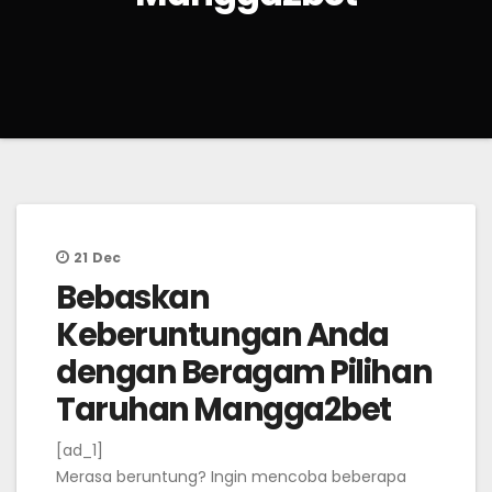
21
Dec
Bebaskan
Keberuntungan Anda
dengan Beragam Pilihan
Taruhan Mangga2bet
[ad_1]
Merasa beruntung? Ingin mencoba beberapa