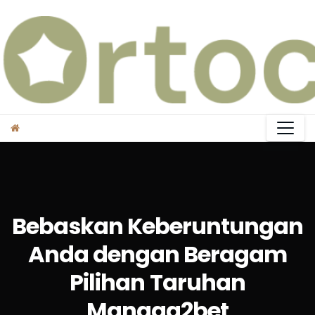
Skip
to
content
Bebaskan Keberuntungan
Anda dengan Beragam
Pilihan Taruhan
Mangga2bet