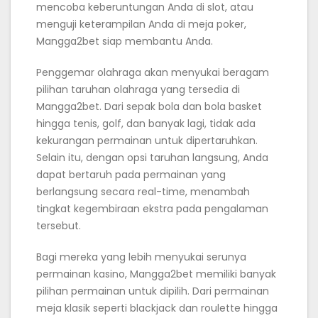
mencoba keberuntungan Anda di slot, atau
menguji keterampilan Anda di meja poker,
Mangga2bet siap membantu Anda.
Penggemar olahraga akan menyukai beragam
pilihan taruhan olahraga yang tersedia di
Mangga2bet. Dari sepak bola dan bola basket
hingga tenis, golf, dan banyak lagi, tidak ada
kekurangan permainan untuk dipertaruhkan.
Selain itu, dengan opsi taruhan langsung, Anda
dapat bertaruh pada permainan yang
berlangsung secara real-time, menambah
tingkat kegembiraan ekstra pada pengalaman
tersebut.
Bagi mereka yang lebih menyukai serunya
permainan kasino, Mangga2bet memiliki banyak
pilihan permainan untuk dipilih. Dari permainan
meja klasik seperti blackjack dan roulette hingga