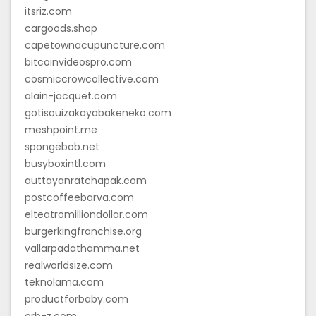
itsriz.com
cargoods.shop
capetownacupuncture.com
bitcoinvideospro.com
cosmiccrowcollective.com
alain-jacquet.com
gotisouizakayabakeneko.com
meshpoint.me
spongebob.net
busyboxintl.com
auttayanratchapak.com
postcoffeebarva.com
elteatromilliondollar.com
burgerkingfranchise.org
vallarpadathamma.net
realworldsize.com
teknolama.com
productforbaby.com
orb-z.com