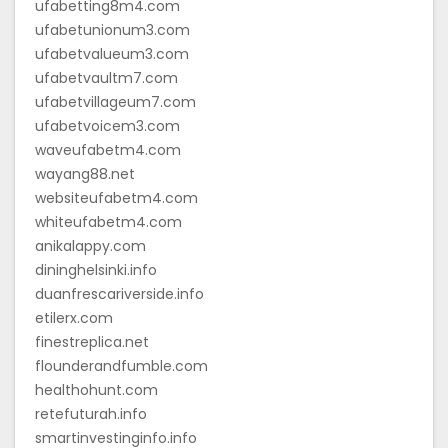
ufabetting8m4.com
ufabetunionum3.com
ufabetvalueum3.com
ufabetvaultm7.com
ufabetvillageum7.com
ufabetvoicem3.com
waveufabetm4.com
wayang88.net
websiteufabetm4.com
whiteufabetm4.com
anikalappy.com
dininghelsinki.info
duanfrescariverside.info
etilerx.com
finestreplica.net
flounderandfumble.com
healthohunt.com
retefuturah.info
smartinvestinginfo.info