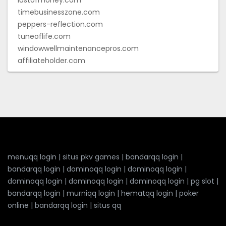
timebusinesszone.com
peppers-reflection.com
tuneoflife.com
windowwellmaintenancepros.com
affiliateholder.com
menuqq login
|
situs pkv games
|
bandarqq login
|
bandarqq login
|
dominoqq login
|
dominoqq login
|
dominoqq login
|
dominoqq login
|
dominoqq login
|
pg slot
|
bandarqq login
|
murniqq login
|
hematqq login
|
poker
online
|
bandarqq login
|
situs qq