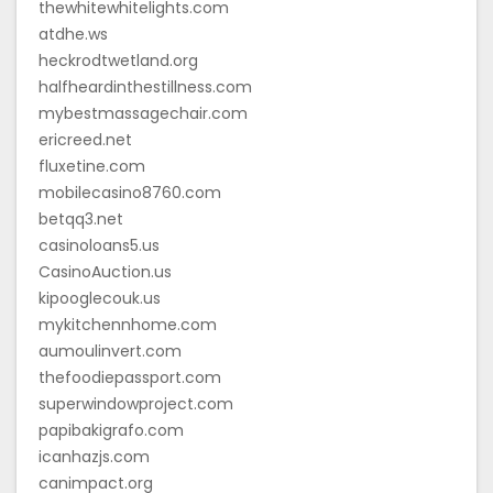
thewhitewhitelights.com
atdhe.ws
heckrodtwetland.org
halfheardinthestillness.com
mybestmassagechair.com
ericreed.net
fluxetine.com
mobilecasino8760.com
betqq3.net
casinoloans5.us
CasinoAuction.us
kipooglecouk.us
mykitchennhome.com
aumoulinvert.com
thefoodiepassport.com
superwindowproject.com
papibakigrafo.com
icanhazjs.com
canimpact.org