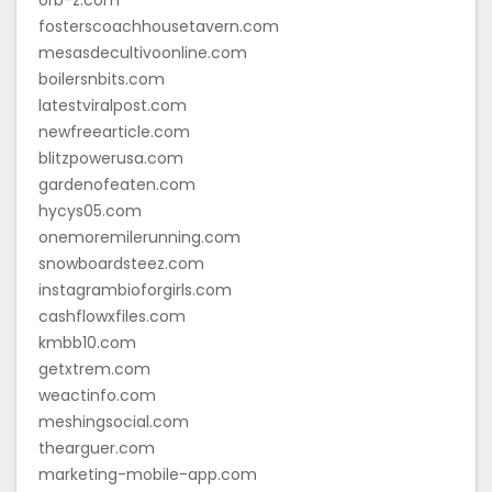
fosterscoachhousetavern.com
mesasdecultivoonline.com
boilersnbits.com
latestviralpost.com
newfreearticle.com
blitzpowerusa.com
gardenofeaten.com
hycys05.com
onemoremilerunning.com
snowboardsteez.com
instagrambioforgirls.com
cashflowxfiles.com
kmbb10.com
getxtrem.com
weactinfo.com
meshingsocial.com
thearguer.com
marketing-mobile-app.com