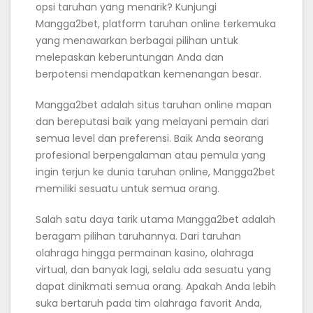
opsi taruhan yang menarik? Kunjungi
Mangga2bet, platform taruhan online terkemuka
yang menawarkan berbagai pilihan untuk
melepaskan keberuntungan Anda dan
berpotensi mendapatkan kemenangan besar.
Mangga2bet adalah situs taruhan online mapan
dan bereputasi baik yang melayani pemain dari
semua level dan preferensi. Baik Anda seorang
profesional berpengalaman atau pemula yang
ingin terjun ke dunia taruhan online, Mangga2bet
memiliki sesuatu untuk semua orang.
Salah satu daya tarik utama Mangga2bet adalah
beragam pilihan taruhannya. Dari taruhan
olahraga hingga permainan kasino, olahraga
virtual, dan banyak lagi, selalu ada sesuatu yang
dapat dinikmati semua orang. Apakah Anda lebih
suka bertaruh pada tim olahraga favorit Anda,