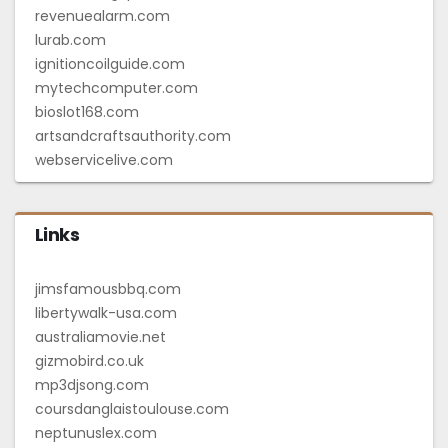
revenuealarm.com
lurab.com
ignitioncoilguide.com
mytechcomputer.com
bioslot168.com
artsandcraftsauthority.com
webservicelive.com
Links
jimsfamousbbq.com
libertywalk-usa.com
australiamovie.net
gizmobird.co.uk
mp3djsong.com
coursdanglaistoulouse.com
neptunuslex.com