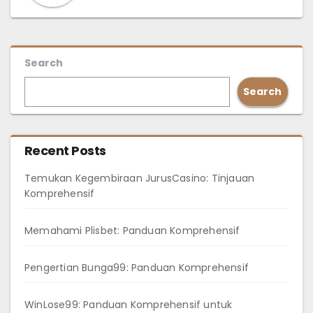
Search
Search
Recent Posts
Temukan Kegembiraan JurusCasino: Tinjauan
Komprehensif
Memahami Plisbet: Panduan Komprehensif
Pengertian Bunga99: Panduan Komprehensif
WinLose99: Panduan Komprehensif untuk