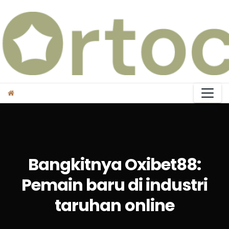
Skip
to
content
Bangkitnya Oxibet88:
Pemain baru di industri
taruhan online