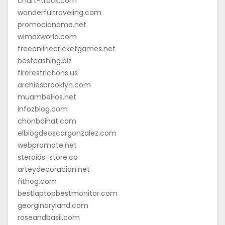
chart-track.com
wonderfultraveling.com
promocioname.net
wimaxworld.com
freeonlinecricketgames.net
bestcashing.biz
firerestrictions.us
archiesbrooklyn.com
muambeiros.net
infozblog.com
chonbaihat.com
elblogdeoscargonzalez.com
webpromote.net
steroids-store.co
arteydecoracion.net
fithog.com
bestlaptopbestmonitor.com
georginaryland.com
roseandbasil.com