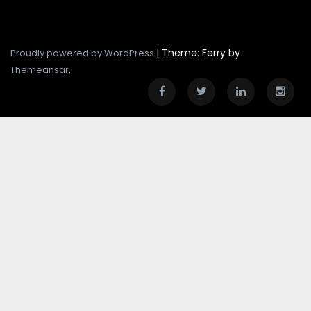
|
Theme: Ferry by
Proudly powered by WordPress
.
Themeansar