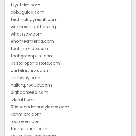
fxyatirim.com
abbuguide.com
technologyresult.com
webhostingoffers.org
whatszow.com
ehomeamerca.com
techintendo.com
techgreenpure.com
bestdropshipstore.com
cartelreviews.com
surfsway.com
nailartproduct.com
digitactseed.com
lvlcraft.com
90secondmoneyloans.com
xenmicro.com
rodrovers.com
tripssolution.com
satta-king-india.com