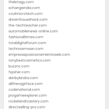
thekrtagy.com
xchangeindia.com
coolmicrotech.com
dreamhousehack.com
the-techteacher.com
automobilenews-online.com
fashionalltimes.com
totaldigitalforum.com
technoarmaan.com
empresasposicionamientoweb.com
tonybestcosmetics.com
buzznc.com
fxjoiner.com
skinbykindra.com
alltherageface.com
codenational.com
progameexplorer.com
rockislandroastery.com
directselling-pro.com