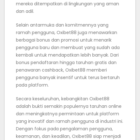
mereka ditempatkan di lingkungan yang aman
dan adil.
Selain antarmuka dan komitmennya yang
ramah pengguna, Oxibet88 juga menawarkan
berbagai bonus dan promosi untuk menarik
pengguna baru dan membuat yang sudah ada
kembali untuk mendapatkan lebih banyak. Dari
bonus pendaftaran hingga taruhan gratis dan
penawaran cashback, Oxibet88 memberi
pengguna banyak insentif untuk terus bertaruh
pada platform.
Secara keseluruhan, kebangkitan Oxibet88
adalah bukti semakin populernya taruhan online
dan meningkatnya permintaan untuk platform
yang inovatif dan ramah pengguna di industri ini.
Dengan fokus pada pengalaman pengguna,
keamanan, dan keadilan, Oxibet88 siap menjadi