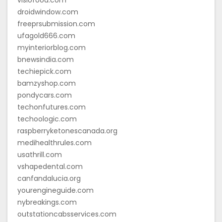
droidwindow.com
freeprsubmission.com
ufagold666.com
myinteriorblog.com
bnewsindia.com
techiepick.com
bamzyshop.com
pondycars.com
techonfutures.com
techoologic.com
raspberryketonescanada.org
medihealthrules.com
usathrill.com
vshapedental.com
canfandalucia.org
yourengineguide.com
nybreakings.com
outstationcabsservices.com