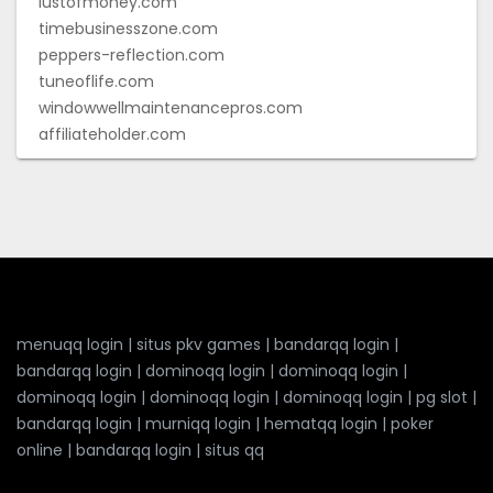
lustofmoney.com
timebusinesszone.com
peppers-reflection.com
tuneoflife.com
windowwellmaintenancepros.com
affiliateholder.com
menuqq login
|
situs pkv games
|
bandarqq login
|
bandarqq login
|
dominoqq login
|
dominoqq login
|
dominoqq login
|
dominoqq login
|
dominoqq login
|
pg slot
|
bandarqq login
|
murniqq login
|
hematqq login
|
poker
online
|
bandarqq login
|
situs qq