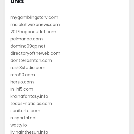
Links
mygamblingstory.com
majalahwekonews.com
2017hoganoutlet.com
pelmanec.com
domino99qq.net
directoryoftheweb.com
donttellashton.com
rush3studio.com
roro90.com
herzio.com
in-hi5.com
krainafantasy.info
todas-noticias.com
senikartu.com
rusportal.net
watty.io
livinginthesun.info