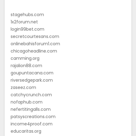
stagehubs.com
1x2forum.net
login99bet.com
secretcourtesans.com
onlinebahisforum1.com
chicagoheadline.com
camming.org
rajalion88.com
goupuntacana.com
riversedgepark.com
zaseez.com
catchycrunch.com
nofaphub.com
nefertitingalls.com
patsyscreations.com
income4proof.com
educaritas.org