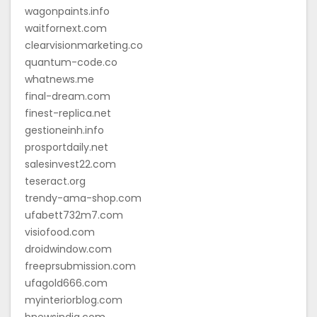
wagonpaints.info
waitfornext.com
clearvisionmarketing.co
quantum-code.co
whatnews.me
final-dream.com
finest-replica.net
gestioneinh.info
prosportdaily.net
salesinvest22.com
teseract.org
trendy-ama-shop.com
ufabett732m7.com
visiofood.com
droidwindow.com
freeprsubmission.com
ufagold666.com
myinteriorblog.com
bnewsindia.com