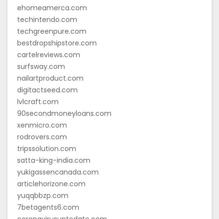
ehomeamerca.com
techintendo.com
techgreenpure.com
bestdropshipstore.com
cartelreviews.com
surfsway.com
nailartproduct.com
digitactseed.com
lvlcraft.com
90secondmoneyloans.com
xenmicro.com
rodrovers.com
tripssolution.com
satta-king-india.com
yukigassencanada.com
articlehorizone.com
yuqqbbzp.com
7betagents6.com
coronavirusuptodate.com