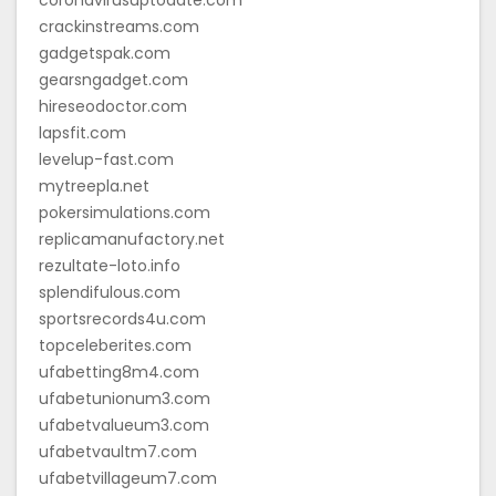
crackinstreams.com
gadgetspak.com
gearsngadget.com
hireseodoctor.com
lapsfit.com
levelup-fast.com
mytreepla.net
pokersimulations.com
replicamanufactory.net
rezultate-loto.info
splendifulous.com
sportsrecords4u.com
topceleberites.com
ufabetting8m4.com
ufabetunionum3.com
ufabetvalueum3.com
ufabetvaultm7.com
ufabetvillageum7.com