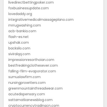
livedirectbettingpoker.com
foxbusinessupdate.com
lovedaddy.org
integrativemedicalmassageplano.com
mrrugwashing.com
acb-bankia.com
flash-es.net
upshak.com
backsilo.com
siviralqq.com
impressionresorthoian.com
bestfreakingclothesever.com
falling-film-evaporator.com
sumuslawfirm.com
nursingprowriters.com
greenmountainthreadwear.com
acutedispensary.com
sattamatkanewsblog.com
cryptocurrencytradingcn.com