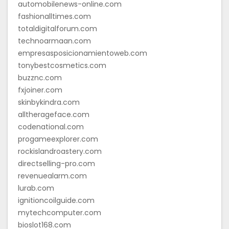
automobilenews-online.com
fashionalltimes.com
totaldigitalforum.com
technoarmaan.com
empresasposicionamientoweb.com
tonybestcosmetics.com
buzznc.com
fxjoiner.com
skinbykindra.com
alltherageface.com
codenational.com
progameexplorer.com
rockislandroastery.com
directselling-pro.com
revenuealarm.com
lurab.com
ignitioncoilguide.com
mytechcomputer.com
bioslot168.com