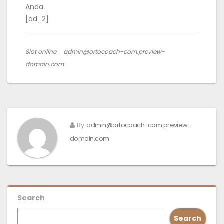
Anda.
[ad_2]
Slot online
admin@ortocoach-com.preview-
domain.com
By
admin@ortocoach-com.preview-
domain.com
Search
Search