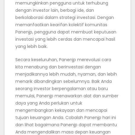
memungkinkan pengguna untuk terhubung
dengan investor lain, berbagi ide, dan
berkolaborasi dalam strategi investasi. Dengan
memanfaatkan kearifan kolektif komunitas
Panenjp, pengguna dapat membuat keputusan
investasi yang lebih cerdas dan mencapai hasil
yang lebih baik.
Secara keseluruhan, Panenjp merevolusi cara
kita menabung dan berinvestasi dengan
menjadikannya lebih mudah, nyaman, dan lebih
menarik dibandingkan sebelumnya. Baik Anda
seorang investor berpengalaman atau baru
memulai, Panenjp menawarkan alat dan sumber
daya yang Anda perlukan untuk
mengembangkan kekayaan dan mencapai
tujuan keuangan Anda. Cobalah Panenjp hari ini
dan lihat bagaimana Panenjp dapat membantu
Anda mengendalikan masa depan keuangan