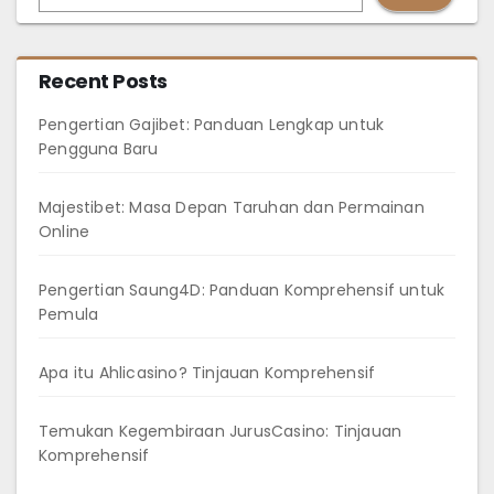
Recent Posts
Pengertian Gajibet: Panduan Lengkap untuk
Pengguna Baru
Majestibet: Masa Depan Taruhan dan Permainan
Online
Pengertian Saung4D: Panduan Komprehensif untuk
Pemula
Apa itu Ahlicasino? Tinjauan Komprehensif
Temukan Kegembiraan JurusCasino: Tinjauan
Komprehensif