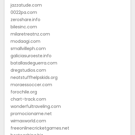
jazzatude.com
0022pa.com
zeroshare.info
bilesinc.com
milaretreatnz.com
modaagi.com
smallvilleph.com
galiciasuroeste.info
batallasdeguerra.com
dregstudios.com
neatstuffhelpskids.org
moraessoccer.com
forochile.org
chart-track.com
wonderfultraveling.com
promocioname.net
wimaxworld.com
freeonlinecricketgames.net