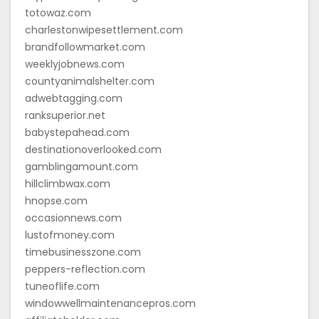
totowaz.com
charlestonwipesettlement.com
brandfollowmarket.com
weeklyjobnews.com
countyanimalshelter.com
adwebtagging.com
ranksuperior.net
babystepahead.com
destinationoverlooked.com
gamblingamount.com
hillclimbwax.com
hnopse.com
occasionnews.com
lustofmoney.com
timebusinesszone.com
peppers-reflection.com
tuneoflife.com
windowwellmaintenancepros.com