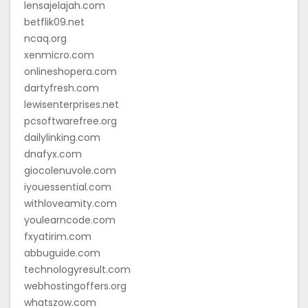
lensajelajah.com
betflik09.net
ncaq.org
xenmicro.com
onlineshopera.com
dartyfresh.com
lewisenterprises.net
pcsoftwarefree.org
dailylinking.com
dnafyx.com
giocolenuvole.com
iyouessential.com
withloveamity.com
youlearncode.com
fxyatirim.com
abbuguide.com
technologyresult.com
webhostingoffers.org
whatszow.com