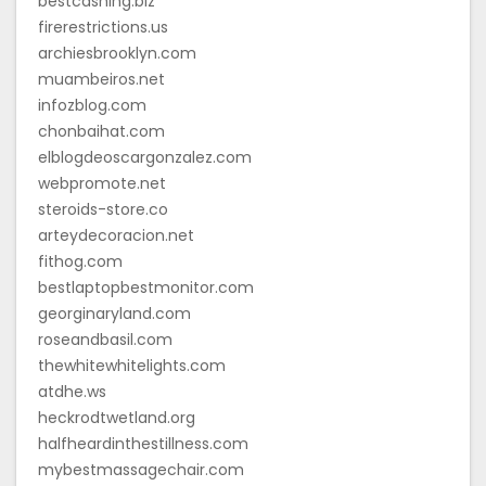
bestcashing.biz
firerestrictions.us
archiesbrooklyn.com
muambeiros.net
infozblog.com
chonbaihat.com
elblogdeoscargonzalez.com
webpromote.net
steroids-store.co
arteydecoracion.net
fithog.com
bestlaptopbestmonitor.com
georginaryland.com
roseandbasil.com
thewhitewhitelights.com
atdhe.ws
heckrodtwetland.org
halfheardinthestillness.com
mybestmassagechair.com