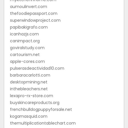
aumoulinvert.com
thefoodiepassport.com
superwindowproject.com
papibakigrafo.com
icanhazjs.com
canimpact.org
goviralstudy.com
cartourism.net
apple-cores.com
pulserasdeactividad10.com
barbaracarlotti.com
desktopmining.net
inthebleachers.net
lexapro-rx-store.com
buyskincareproducts.org
frenchbulldogpuppyforsale.net
kogamasquid.com
themultiplicationtablechart.com