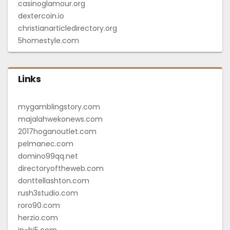
casinoglamour.org
dextercoin.io
christianarticledirectory.org
5homestyle.com
Links
mygamblingstory.com
majalahwekonews.com
2017hoganoutlet.com
pelmanec.com
domino99qq.net
directoryoftheweb.com
donttellashton.com
rush3studio.com
roro90.com
herzio.com
in-hi5.com