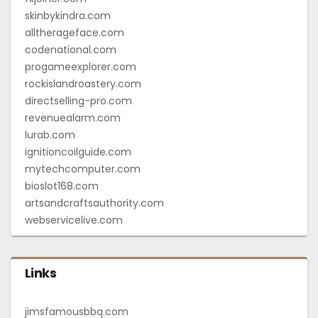
skinbykindra.com
alltherageface.com
codenational.com
progameexplorer.com
rockislandroastery.com
directselling-pro.com
revenuealarm.com
lurab.com
ignitioncoilguide.com
mytechcomputer.com
bioslot168.com
artsandcraftsauthority.com
webservicelive.com
Links
jimsfamousbbq.com