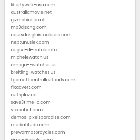
libertywalk-usa.com
australiamovie.net
gizmobird.co.uk
mp3djsong.com
coursdanglaistoulouse.com
neptunuslex.com
auguri-di-natale.info
michelewatch.us
omega--watches.us
breitling-watches.us
tgarnettcentrallautoads.com
fixadvert.com
autopluz.co
save3time-c.com
vexonhcf.com
demos-pixelsparadise.com
mediatitude.com
prewarmotorcycles.com
simracinglinks.com