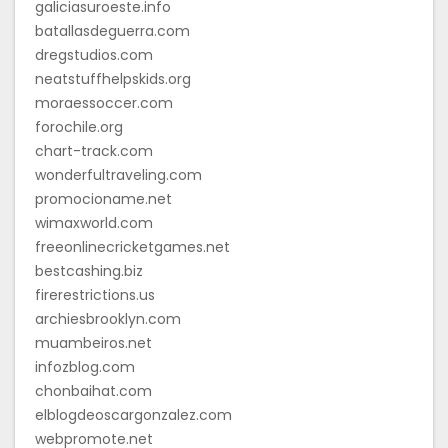
galiciasuroeste.info
batallasdeguerra.com
dregstudios.com
neatstuffhelpskids.org
moraessoccer.com
forochile.org
chart-track.com
wonderfultraveling.com
promocioname.net
wimaxworld.com
freeonlinecricketgames.net
bestcashing.biz
firerestrictions.us
archiesbrooklyn.com
muambeiros.net
infozblog.com
chonbaihat.com
elblogdeoscargonzalez.com
webpromote.net