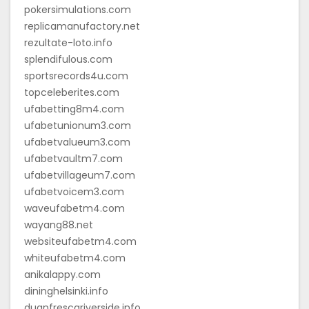
pokersimulations.com
replicamanufactory.net
rezultate-loto.info
splendifulous.com
sportsrecords4u.com
topceleberites.com
ufabetting8m4.com
ufabetunionum3.com
ufabetvalueum3.com
ufabetvaultm7.com
ufabetvillageum7.com
ufabetvoicem3.com
waveufabetm4.com
wayang88.net
websiteufabetm4.com
whiteufabetm4.com
anikalappy.com
dininghelsinki.info
duanfrescariverside.info