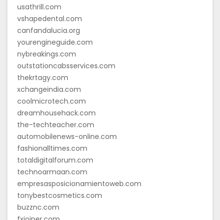
usathrill.com
vshapedental.com
canfandalucia.org
yourengineguide.com
nybreakings.com
outstationcabsservices.com
thekrtagy.com
xchangeindia.com
coolmicrotech.com
dreamhousehack.com
the-techteacher.com
automobilenews-online.com
fashionalltimes.com
totaldigitalforum.com
technoarmaan.com
empresasposicionamientoweb.com
tonybestcosmetics.com
buzznc.com
fxjoiner.com