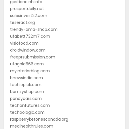
gestioneinh.info
prosportdaily.net
salesinvest22.com
teseract.org
trendy-ama-shop.com
ufabett732m7.com
visiofood.com
droidwindow.com
freeprsubmission.com
ufagold666.com
myinteriorblog.com
bnewsindia.com
techiepick.com
bamzyshop.com
pondycars.com
techonfutures.com
techoologic.com
raspberryketonescanada.org
medihealthrules.com