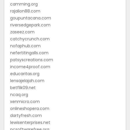
camming.org
rajalion88.com
goupuntacana.com
riversedgepark.com
zaseez.com
catchycrunch.com
nofaphub.com
nefertitingalls.com
patsyscreations.com
income4proof.com
educaritas.org
lensajelajah.com
betflik09.net
ncaq.org
xenmicro.com
onlineshopera.com
dartyfresh.com
lewisenterprises.net
pcsoftwarefree.org