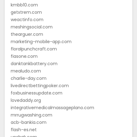
kmbb10.com
getxtrem.com
weactinfo.com
meshingsocial.com
thearguer.com
marketing-mobile-app.com
floralpunchcraft.com
fiasone.com
danktankbattery.com
mealudo.com
charlie-day.com
livedirectbettingpoker.com
foxbusinessupdate.com
lovedaddy.org
integrativemedicalmassageplano.com
mrrugwashing.com
acb-bankia.com
flash-es.net
upshak.com