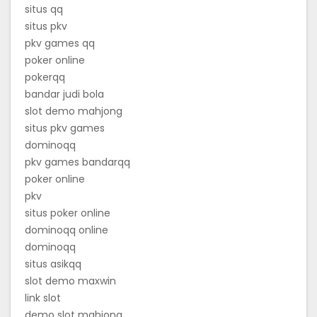
situs qq
situs pkv
pkv games qq
poker online
pokerqq
bandar judi bola
slot demo mahjong
situs pkv games
dominoqq
pkv games bandarqq
poker online
pkv
situs poker online
dominoqq online
dominoqq
situs asikqq
slot demo maxwin
link slot
demo slot mahjong