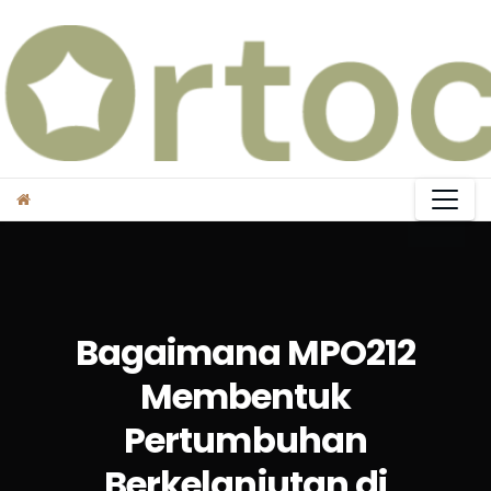
Skip
to
content
Bagaimana MPO212
Membentuk
Pertumbuhan
Berkelanjutan di