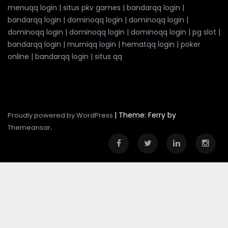
menuqq login
|
situs pkv games
|
bandarqq login
|
bandarqq login
|
dominoqq login
|
dominoqq login
|
dominoqq login
|
dominoqq login
|
dominoqq login
|
pg slot
|
bandarqq login
|
murniqq login
|
hematqq login
|
poker
online
|
bandarqq login
|
situs qq
|
Theme: Ferry by
Proudly powered by WordPress
.
Themeansar