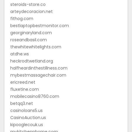
steroids-store.co
arteydecoracion.net
fithog.com
bestlaptopbestmonitor.com
georginaryland.com
roseandbasil.com
thewhitewhitelights.com
atdhe.ws
heckrodtwetland.org
halfheardinthestillness.com
mybestmassagechair.com
ericreed.net
fluxetine.com
mobilecasino8760.com
betqq3.net
casinoloans5.us
CasinoAuction.us
kipooglecouk.us
mykitchennhome.com