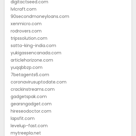
digitactseed.com
lvlcraft.com
90secondmoneyloans.com
xenmicro.com
rodrovers.com
tripssolution.com
satta-king-india.com
yukigassencanada.com
articlehorizone.com
yuqqbbzp.com
7betagents6.com
coronavirusuptodate.com
crackinstreams.com
gadgetspak.com
gearsngadget.com
hireseodoctor.com
lapsfit.com
levelup-fast.com
mytreepla.net