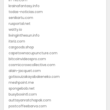
krainafantasy.info
todas-noticias.com
senikartu.com
rusportal.net
watty.io
livinginthesun.info
itsriz.com
cargoods.shop
capetownacupuncture.com
bitcoinvideospro.com
cosmiccrowcollective.com
alain-jacquet.com
gotisouizakayabakeneko.com
meshpoint.me
spongebob.net
busyboxintl.com
auttayanratchapak.com
postcoffeebarva.com