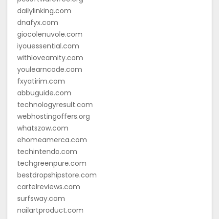
dailylinking.com
dnafyx.com
giocolenuvole.com
iyouessential.com
withloveamity.com
youlearncode.com
fxyatirim.com
abbuguide.com
technologyresult.com
webhostingoffers.org
whatszow.com
ehomeamerca.com
techintendo.com
techgreenpure.com
bestdropshipstore.com
cartelreviews.com
surfsway.com
nailartproduct.com