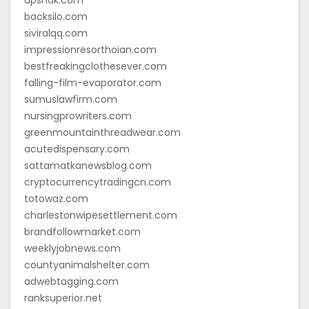
backsilo.com
siviralqq.com
impressionresorthoian.com
bestfreakingclothesever.com
falling-film-evaporator.com
sumuslawfirm.com
nursingprowriters.com
greenmountainthreadwear.com
acutedispensary.com
sattamatkanewsblog.com
cryptocurrencytradingcn.com
totowaz.com
charlestonwipesettlement.com
brandfollowmarket.com
weeklyjobnews.com
countyanimalshelter.com
adwebtagging.com
ranksuperior.net