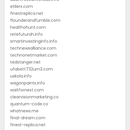
etilerx.com
finestreplica.net
flounderandfumble.com
healthohunt.com
retefuturah.info
smartinvestinginfo.info
technewsalliance.com
technonetmarket.com
tedstanger.net
ufabett732um3.com
uskola.info
wagonpaints.info
waitfornext.com
clearvisionmarketing.co
quantum-code.co
whatnews.me
final-dream.com
finest-replica.net