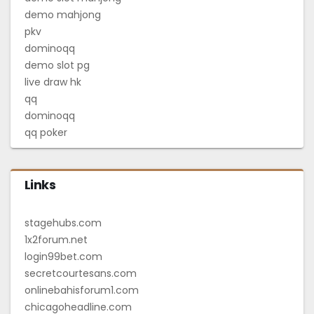
demo mahjong
pkv
dominoqq
demo slot pg
live draw hk
qq
dominoqq
qq poker
Links
stagehubs.com
1x2forum.net
login99bet.com
secretcourtesans.com
onlinebahisforum1.com
chicagoheadline.com