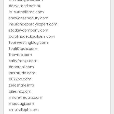
dosyamerkezi.net
le-surrealisme.com
showcasebeauty.com
insurancepolicyexpert.com
statkeycompany.com
carolinadeckbuilders.com
topinvestingblog.com
top50tools.com
the-rep.com
saltyfranks.com
annerani.com
jazzatude.com
0022pa.com
zeroshare.info
bilesinc.com
milaretreatnz.com
modaagi.com
smallvilleph.com