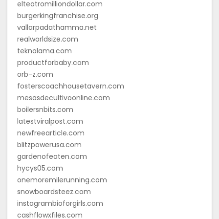
elteatromilliondollar.com
burgerkingfranchise.org
vallarpadathamma.net
realworldsize.com
teknolama.com
productforbaby.com
orb-z.com
fosterscoachhousetavern.com
mesasdecultivoonline.com
boilersnbits.com
latestviralpost.com
newfreearticle.com
blitzpowerusa.com
gardenofeaten.com
hycys05.com
onemoremilerunning.com
snowboardsteez.com
instagrambioforgirls.com
cashflowxfiles.com