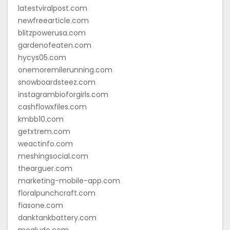
latestviralpost.com
newfreearticle.com
blitzpowerusa.com
gardenofeaten.com
hycys05.com
onemoremilerunning.com
snowboardsteez.com
instagrambioforgirls.com
cashflowxfiles.com
kmbb10.com
getxtrem.com
weactinfo.com
meshingsocial.com
thearguer.com
marketing-mobile-app.com
floralpunchcraft.com
fiasone.com
danktankbattery.com
mealudo.com