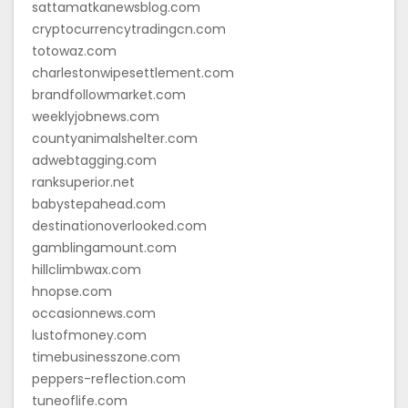
sattamatkanewsblog.com
cryptocurrencytradingcn.com
totowaz.com
charlestonwipesettlement.com
brandfollowmarket.com
weeklyjobnews.com
countyanimalshelter.com
adwebtagging.com
ranksuperior.net
babystepahead.com
destinationoverlooked.com
gamblingamount.com
hillclimbwax.com
hnopse.com
occasionnews.com
lustofmoney.com
timebusinesszone.com
peppers-reflection.com
tuneoflife.com