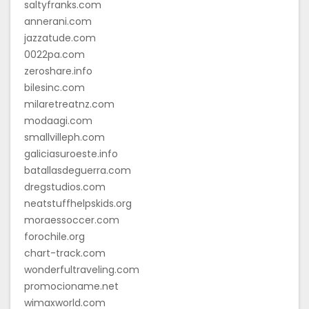
saltyfranks.com
annerani.com
jazzatude.com
0022pa.com
zeroshare.info
bilesinc.com
milaretreatnz.com
modaagi.com
smallvilleph.com
galiciasuroeste.info
batallasdeguerra.com
dregstudios.com
neatstuffhelpskids.org
moraessoccer.com
forochile.org
chart-track.com
wonderfultraveling.com
promocioname.net
wimaxworld.com