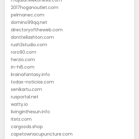
2017hoganoutlet.com
pelmanec.com
domino99qq.net
directoryoftheweb.com
donttellashton.com
rush3studio.com
roro90.com
herzio.com
in-hi5.com
krainafantasy.info
todas-noticias.com
senikartu.com
rusportal.net
watty.io
livinginthesun.info
itsriz.com
cargoods.shop
capetownacupuncture.com