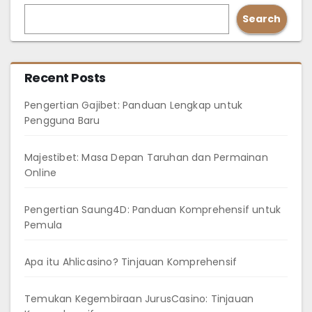
Search
Recent Posts
Pengertian Gajibet: Panduan Lengkap untuk
Pengguna Baru
Majestibet: Masa Depan Taruhan dan Permainan
Online
Pengertian Saung4D: Panduan Komprehensif untuk
Pemula
Apa itu Ahlicasino? Tinjauan Komprehensif
Temukan Kegembiraan JurusCasino: Tinjauan