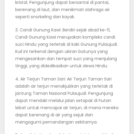
kristal. Pengunjung dapat bersantai di pantai,
berenang di laut, dan menikmati olahraga air
seperti snorkeling dan kayak.
3. Candi Gunung Kawi: Berdiri sejak abad ke-11,
Candi Gunung Kawi merupakan kompleks candi
suci Hindu yang terletak di kaki Gunung Pulaujudi.
Kuil ini terkenal dengan ukiran batunya yang
mengesankan dan tempat suci yang menjulang
tinggi, yang didedikasikan untuk dewa Hindu.
4. Air Terjun Taman Sari: Air Terjun Taman Sari
adalah air terjun menakjubkan yang terletak di
jantung Taman Nasional Pulaujudi. Pengunjung
dapat mendaki melalui jalan setapak di hutan
lebat untuk mencapai air terjun, di mana mereka
dapat berenang di air yang sejuk dan
mengagumi pemandangan sekitarnya.