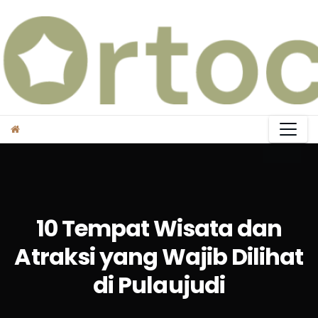
Skip
to
content
10 Tempat Wisata dan
Atraksi yang Wajib Dilihat
di Pulaujudi