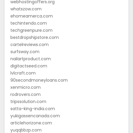
webhostingoffers.org
whatszow.com
ehomeamerca.com
techintendo.com
techgreenpure.com
bestdropshipstore.com
cartelreviews.com
surfsway.com
nailartproduct.com
digitactseed.com
lvlcraft.com
90secondmoneyloans.com
xenmicro.com
rodrovers.com
tripssolution.com
satta-king-india.com
yukigassencanada.com
articlehorizone.com
yuqqbbzp.com