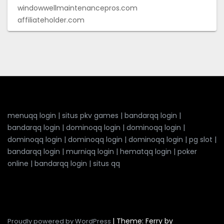
windowwellmaintenancepros.com
affiliateholder.com
menuqq login
|
situs pkv games
|
bandarqq login
|
bandarqq login
|
dominoqq login
|
dominoqq login
|
dominoqq login
|
dominoqq login
|
dominoqq login
|
pg slot
|
bandarqq login
|
murniqq login
|
hematqq login
|
poker
online
|
bandarqq login
|
situs qq
|
Theme: Ferry by
Proudly powered by WordPress