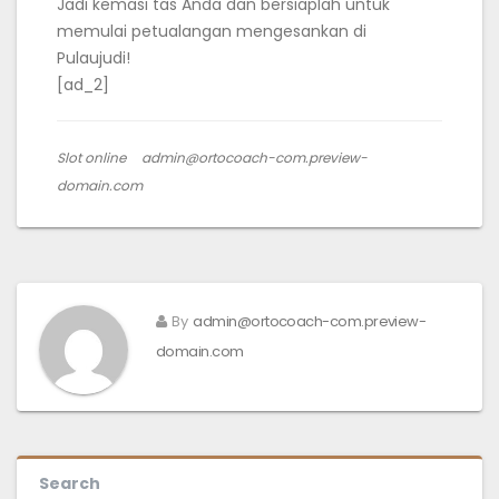
Jadi kemasi tas Anda dan bersiaplah untuk
memulai petualangan mengesankan di
Pulaujudi!
[ad_2]
Slot online
admin@ortocoach-com.preview-
domain.com
By
admin@ortocoach-com.preview-
domain.com
Search