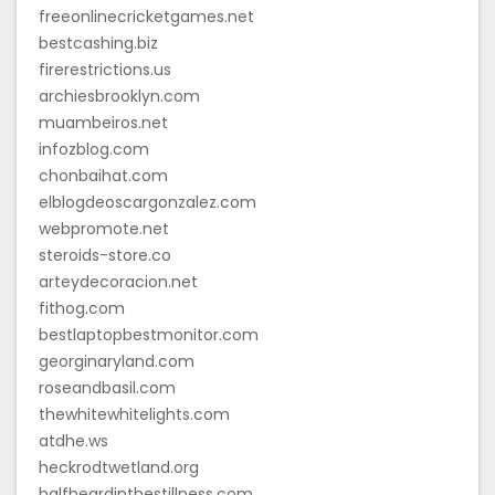
freeonlinecricketgames.net
bestcashing.biz
firerestrictions.us
archiesbrooklyn.com
muambeiros.net
infozblog.com
chonbaihat.com
elblogdeoscargonzalez.com
webpromote.net
steroids-store.co
arteydecoracion.net
fithog.com
bestlaptopbestmonitor.com
georginaryland.com
roseandbasil.com
thewhitewhitelights.com
atdhe.ws
heckrodtwetland.org
halfheardinthestillness.com