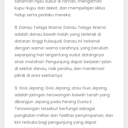
tanaman hijau subur di taman, mengamati
kupu-kupu dari dekat, dan mempelajari siklus
hidup serta perilaku mereka.
8. Danau Telaga Warna: Danau Telaga Warna
adalah danau kawah indah yang terletak di
dataran tinggi Pulaujudi. Danau ini terkenal
dengan warna-warna cerahnya, yang berubah
sepanjang hari tergantung sudut datangnya
sinar matahari. Pengunjung dapat berjalan-jalan
di sekitar danau, naik perahu, dan menikmati
piknik di area sekitarnya.
9. Goa Jepang: Goa Jepang, atau Gua Jepang,
adalah jaringan terowongan bawah tanah yang
dibangun Jepang pada Perang Dunia II.
Terowongan tersebut berfungsi sebagai
pangkalan militer dan fasilitas penyimpanan, dan
kini terbuka bagi pengunjung yang dapat