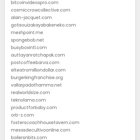
bitcoinvideospro.com
cosmiccrowcollective.com
alain-jacquet.com
gotisouizakayabakeneko.com
meshpoint.me
spongebob.net
busyboxintl.com
auttayanratchapak.com
postcoffeebarva.com
elteatromilliondollar.com
burgerkingfranchise.org
vallarpadathamma.net
realworldsize.com
teknolama.com
productforbaby.com
orb-z.com
fosterscoachhousetavern.com
mesasdecultivoonline.com
boilersnbits.com