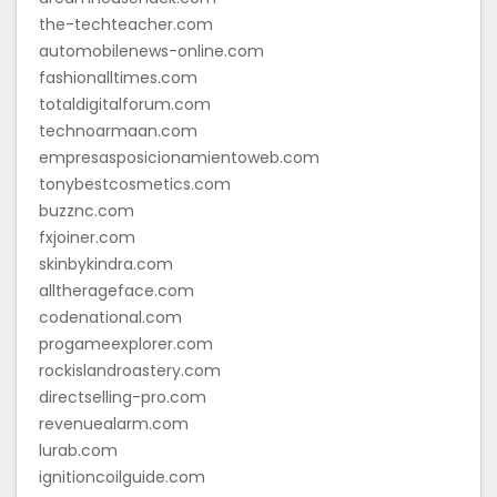
the-techteacher.com
automobilenews-online.com
fashionalltimes.com
totaldigitalforum.com
technoarmaan.com
empresasposicionamientoweb.com
tonybestcosmetics.com
buzznc.com
fxjoiner.com
skinbykindra.com
alltherageface.com
codenational.com
progameexplorer.com
rockislandroastery.com
directselling-pro.com
revenuealarm.com
lurab.com
ignitioncoilguide.com