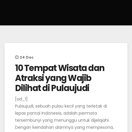
24
Dec
10 Tempat Wisata dan
Atraksi yang Wajib
Dilihat di Pulaujudi
[ad_1]
Pulaujudi, sebuah pulau kecil yang terletak di
lepas pantai Indonesia, adalah permata
tersembunyi yang menunggu untuk dijelajahi.
Dengan keindahan alamnya yang mempesona,