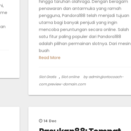
hingga taruhan olahraga. Dengan beragam
i,
penawaran dan antarmuka yang ramah
game
pengguna, Pandora188 telah menjadi tujuan
utama bagi banyak penjudi yang ingin
kan
mencoba peruntungan secara online. Salah
satu fitur paling populer dari Pandora188
adalah pilihan permainan slotnya. Dari mesin
buah
Read More
,
Slot Gratis
Slot online
by
admin@ortocoach-
com.preview-domain.com
14
Dec