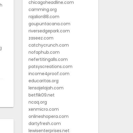
chicagoheadline.com
h
camming.org
rajalion88.com
goupuntacana.com
riversedgepark.com
zaseez.com
catchycrunch.com
g
nofaphub.com
nefertitingalls.com
patsyscreations.com
income4proof.com
educaritas.org
lensajelajah.com
betflik09.net
ncaq.org
xenmicro.com
onlineshopera.com
dartyfresh.com
lewisenterprises.net