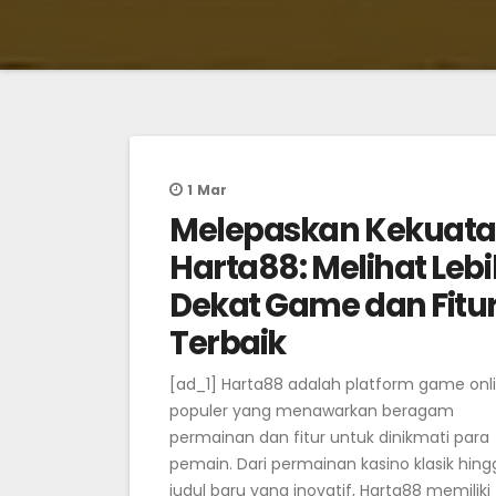
1
Mar
Melepaskan Kekuat
Harta88: Melihat Leb
Dekat Game dan Fitu
Terbaik
[ad_1] Harta88 adalah platform game onl
populer yang menawarkan beragam
permainan dan fitur untuk dinikmati para
pemain. Dari permainan kasino klasik hing
judul baru yang inovatif, Harta88 memiliki