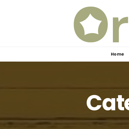
Skip
to
content
Home
Cat