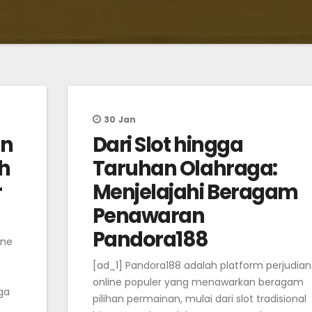
30
Jan
an
Dari Slot hingga
ih
Taruhan Olahraga:
r
Menjelajahi Beragam
Penawaran
Pandora188
ine
[ad_1] Pandora188 adalah platform perjudian
online populer yang menawarkan beragam
ga
pilihan permainan, mulai dari slot tradisional